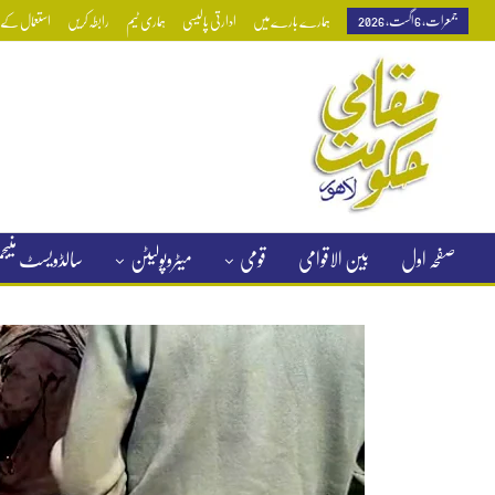
جمعرات, 6 اگست, 2026
ہمارے بارے میں
ادارتی پالیسی
ہماری ٹیم
رابطہ کریں
استعمال کے ش
صفحہ اول
بین الاقوامی
قومی
میٹروپولیٹن
سالڈویسٹ منی
کلاسیفائیڈ