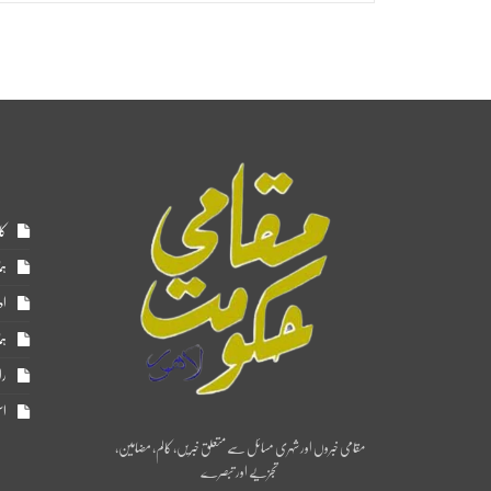
کا
ہم
اد
ہم
را
اس
مقامی خبروں اور شہری مسائل سے متعلق خبریں، کالم، مضامین،
تجزیے اور تبصرے