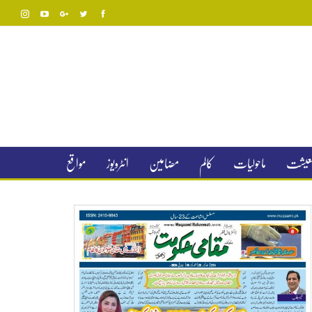
 معیشت
ماحولیات
کالم
مضامین
انٹرویوز
مواقع