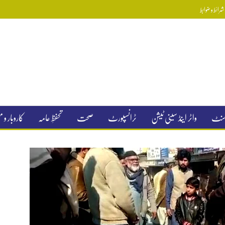
رائط و ضوابط
جمنٹ
واٹر اینڈ سینی ٹیشن
ٹرانسپورٹ
صحت
تحفظِ عامہ
کاروبار و