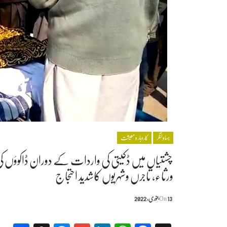
بہاولنگر
کاروبار و معیشت
چشتیاں میں ڈکیتی کی واردات کے دوران ڈاکوؤں کی ف
ورثاء، تاجرں وشہریوں کاشدید احتجاج
13 جنوری, 2022
On