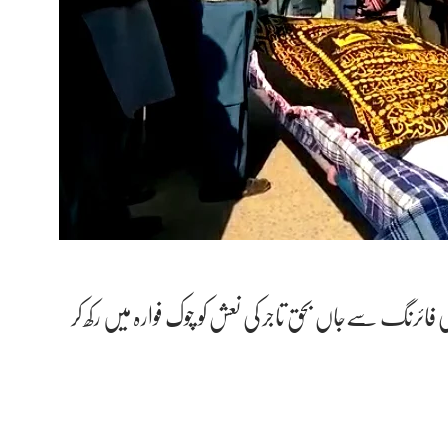
ائرنگ سےجاں بحق تاجر کی نعش کو چوک فوارہ میں رکھ کر