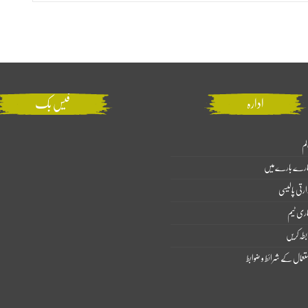
ادارہ
فیس بک
لم
ارے بارے میں
ارتی پالیسی
اری ٹیم
بطہ کریں
تعمال کے شرائط و ضوابط