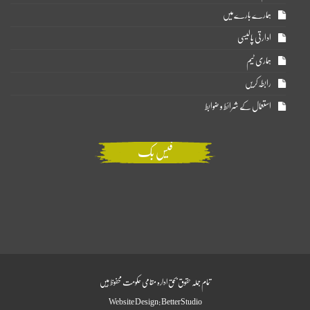
ہمارے بارے میں
ادارتی پالیسی
ہماری ٹیم
رابطہ کریں
استعمال کے شرائط و ضوابط
فیس بک
تمام جملہ حقوق بحق ادارہ مقامی حکومت محفوظ ہیں
Website Design:
BetterStudio