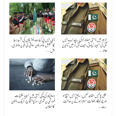
لاہور میں ذہنی معذور لڑکی سے اے ایس
ڈی ایس پی کیڈٹ نواز خان کی شہید ہیڈ
آئی کی مبینہ زیادتی، ایف آئی آر میں تاخیر پر
کانسٹیبل عامر خان سواتی کی قبر پر حاضری،
78…
اہلِ…
جعلی پولیس مقابلہ کیس: سابق ایس ایچ او
بہاولپور کی کچی بستی میں مبینہ منشیات
اور چھ اہلکار ضمانت مسترد ہونے پر عدالت
فروشی پر شہری سراپا احتجاج، کریک ڈاؤن
سے…
کا مطالبہ