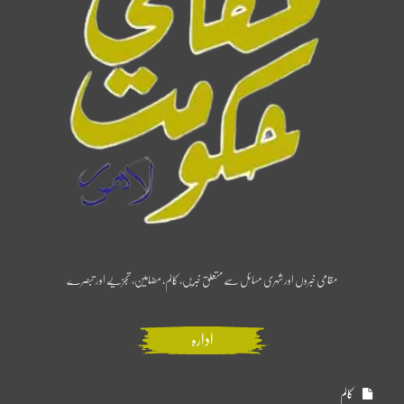
مقامی خبروں اور شہری مسائل سے متعلق خبریں، کالم، مضامین، تجزیے اور تبصرے
ادارہ
کالم