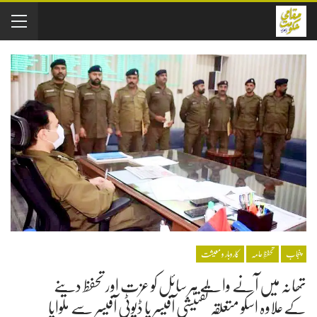
پنجاب
تحفظِ عامہ
کاروبار و معیشت
تھانہ میں آنے والے ہر سائل کو عزت اور تحفظ دینے
کےعلاوہ اسکو متعلقہ تفتیشی آفیسر یا ڈیوٹی آفیسر سے ملوایا