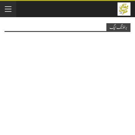
براؤزنگ ٹیگ