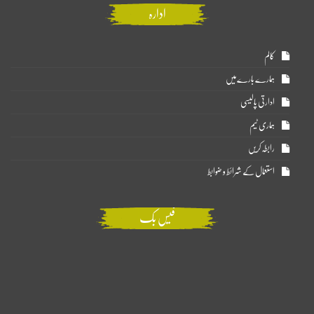
ادارہ
کالم
ہمارے بارے میں
ادارتی پالیسی
ہماری ٹیم
رابطہ کریں
استعمال کے شرائط و ضوابط
فیس بک