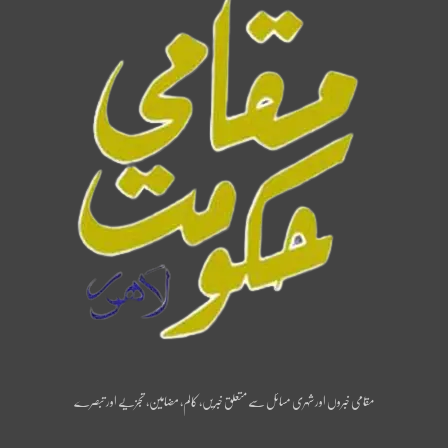
مقامی خبروں اور شہری مسائل سے متعلق خبریں، کالم، مضامین، تجزیے اور تبصرے