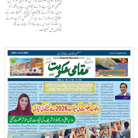
لاہور(مقامی حکومت) ناقص کارکردگی اور ناقص
تعلیمی نتائج دینے والے کالجوں کے پروفیسرز کو
جبری ریٹائرڈ کرنے کا فیصلہ کرلیا گیا۔تفصیلات کے
مطابق دو سالانہ اے سی آرز مسلسل خراب ہونے
پر اساتذہ کو سروس سے ریٹائرڈ کر دیا جائے گا۔
کالجوں میں تعینات…