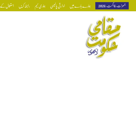
جمعرات, 6 اگست, 2026
ہمارے بارے میں
ادارتی پالیسی
ہماری ٹیم
رابطہ کریں
استعمال کے ش