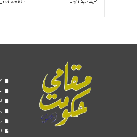
حیثیت دینے کا فیصلہ
وانا کا دورہ، کارکردگی 
کا
ہم
اد
ہم
را
اس