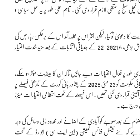
کے تحت اختیارات کی نچلی سطح پر منتقلی لازم قرار دی گئی۔ تاہم عملی طور پر یہ عمل سیاسی و
 کا دعویٰ تو کیا، لیکن اکثر اس پر عملدرآمد اس کے برعکس رہا، جس کی
وجہ سے اختیارات اور وسائل پر گراس روٹ سطح پر سیاسی کشمکش بڑھی، جو 2021-22 کے بلدیاتی انتخابات کے بعد مزید شدت اختیار
 فوری طور پر فعال اختیارات دیے جائیں تاکہ ان کا مینڈیٹ مؤثر ہو سکے،
کیونکہ ان کی مدت وسط 2026 میں مکمل ہو گی۔ مزید یہ کہ صوبائی حکومت کو 23 مئی 2025 کے پشاور ہائی کورٹ کے تاریخی فیصلے پر
 ہوگا، جس کے مطابق 2022 کی ترامیم غیر آئینی قرار دی گئی تھیں۔ اس فیصلے کے تحت انتظامی اختیارات میئرز
 میں درج ہے۔
 انضمام کے بعد صوبے کو آبادی کے اضافے اور محدود مالی وسائل کی وجہ
ید ہے کہ نئے نیشنل فنانس کمیشن (این ایف سی) ایوارڈ کے تحت