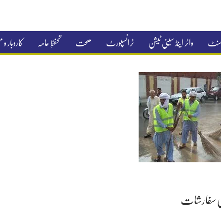
جمنٹ
واٹر اینڈ سینی ٹیشن
ٹرانسپورٹ
صحت
تحفظِ عامہ
کاروبار و
کی سفارشات