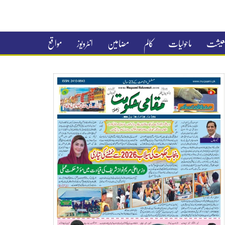
 معیشت
ماحولیات
کالم
مضامین
انٹرویوز
مواقع