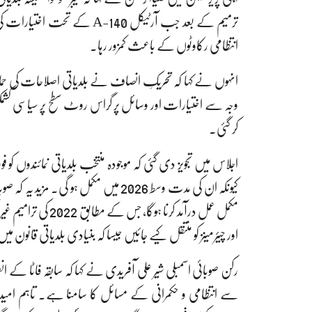
ترمیم کے بعد جب آرٹیکل 140-A 
انتظامی رکاوٹوں کے باعث کمزور رہا۔
انہوں نے کہا کہ تحریکِ انصاف نے بلدیاتی اصلاحات کی حمایت
کر گئی۔
اجلاس میں تجویز دی گئی کہ موجودہ منتخب بلدیاتی نمائندوں کو
مکمل عمل درآمد کرنا
اور چیئرمینز کو منتقل کیے جائیں جیسا کہ بنیادی بلدیاتی قانون
رکن صوبائی اسمبلی شیر علی آفریدی نے کہا کہ سابقہ فاٹا کے
سے انتظامی و حکمرانی کے مسائل کا سامنا ہے۔ تاہم ام