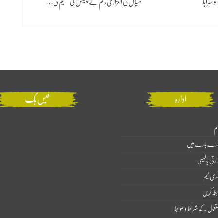
کو سراہا
میڈل کی اعزازی رقم کے چیکس کی تقسیم کی…
ادارہ
فیس بک
لم
ارے بارے میں
ارتی پالیسی
اری ٹیم
بطہ کریں
تعمال کے شرائط و ضوابط