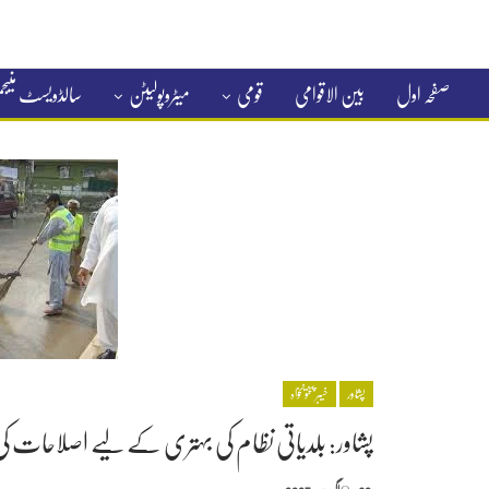
صفحہ اول
بین الاقوامی
قومی
میٹروپولیٹن
سالڈویسٹ منی
کلاسیفائیڈ
پشاور
خیبر پختونخواہ
پشاور: بلدیاتی نظام کی بہتری کے لیے اصلاحات 