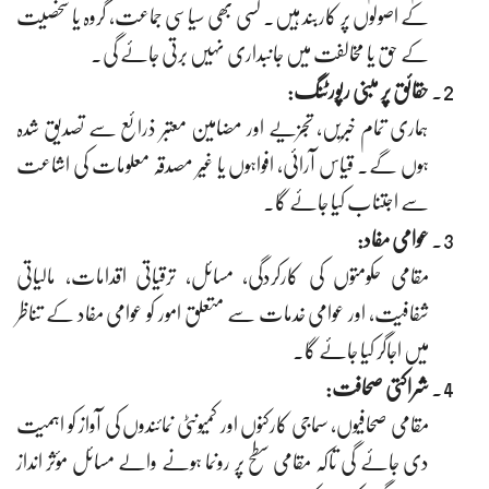
کے اصولوں پر کاربند ہیں۔ کسی بھی سیاسی جماعت، گروہ یا شخصیت
کے حق یا مخالفت میں جانبداری نہیں برتی جائے گی۔
حقائق پر مبنی رپورٹنگ:
ہماری تمام خبریں، تجزیے اور مضامین معتبر ذرائع سے تصدیق شدہ
ہوں گے۔ قیاس آرائی، افواہوں یا غیر مصدقہ معلومات کی اشاعت
سے اجتناب کیا جائے گا۔
عوامی مفاد:
مقامی حکومتوں کی کارکردگی، مسائل، ترقیاتی اقدامات، مالیاتی
شفافیت، اور عوامی خدمات سے متعلق امور کو عوامی مفاد کے تناظر
میں اجاگر کیا جائے گا۔
شراکتی صحافت:
مقامی صحافیوں، سماجی کارکنوں اور کمیونٹی نمائندوں کی آواز کو اہمیت
دی جائے گی تاکہ مقامی سطح پر رونما ہونے والے مسائل مؤثر انداز