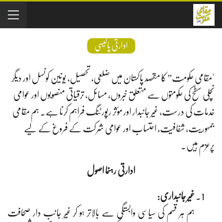
ادارتی پالیسی
"مقامی حکومت” کا مقصد پاکستان میں ضلعی، تحصیل، یونین کونسل اور دیگر
نچلی سطح کی حکومتوں سے متعلق خبروں، مسائل، ترقیاتی منصوبوں اور عوامی
خدمات کی درست، غیر جانبدار اور مؤثر رپورٹنگ فراہم کرنا ہے۔ ہم مقامی
جمہوریت، شفافیت، احتساب اور عوامی شرکت کے فروغ کے لیے
پرعزم ہیں۔
ادارتی رہنما اصول
غیر جانبداری:
ہم ہر قسم کی سیاسی وابستگی سے بالاتر ہو کر غیر جانب دار صحافت