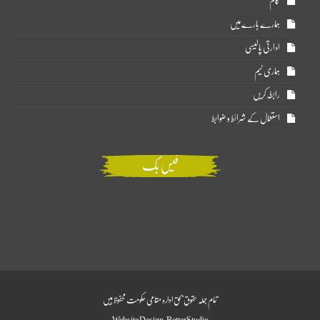
کالم
ہمارے بارے میں
ادارتی پالیسی
ہماری ٹیم
رابطہ کریں
استعمال کے شرائط و ضوابط
فیس بک
تمام جملہ حقوق بحق ادارہ مقامی حکومت محفوظ ہیں