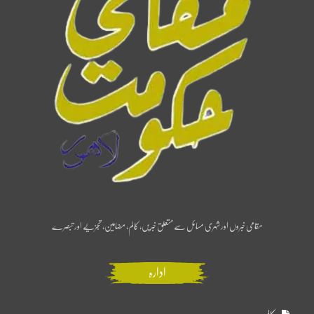
مقامی خبروں اور شہری مسائل سے متعلق خبریں، کالم، مضامین، تجزیے اور تبصرے
ادارہ