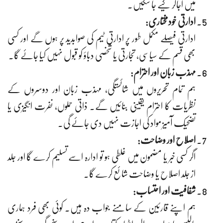
میں اجاگر کیے جا سکیں۔
ادارتی خودمختاری:
ادارتی فیصلے مکمل طور پر ادارتی ٹیم کی صوابدید پر ہوں گے اور کسی
بھی قسم کے سیاسی، تجارتی یا شخصی دباؤ کو قبول نہیں کیا جائے گا۔
مہذب زبان اور احترام:
ہم تمام تحریروں میں شائستگی، مہذب زبان اور دوسروں کے
نظریات کا احترام یقینی بنائیں گے۔ ذاتی حملوں، نفرت انگیزی یا
تضحیک آمیز مواد کی اجازت نہیں دی جائے گی۔
اصلاح اور وضاحت:
اگر کسی خبر یا مضمون میں غلطی ہو تو ادارہ اسے تسلیم کرے گا اور جلد
از جلد اصلاح یا وضاحت شائع کرے گا۔
شفافیت اور احتساب:
ہم اپنے قارئین کے سامنے جواب دہ ہیں۔ کوئی بھی فرد ہماری