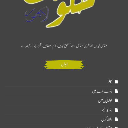
مقامی خبروں اور شہری مسائل سے متعلق خبریں، کالم، مضامین، تجزیے اور تبصرے
ادارہ
کالم
ہمارے بارے میں
ادارتی پالیسی
ہماری ٹیم
رابطہ کریں