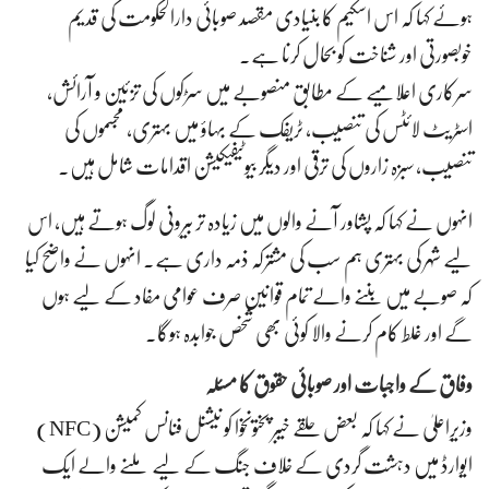
ہوئے کہا کہ اس اسکیم کا بنیادی مقصد صوبائی دارالحکومت کی قدیم
خوبصورتی اور شناخت کو بحال کرنا ہے۔
سرکاری اعلامیے کے مطابق منصوبے میں سڑکوں کی تزئین و آرائش،
اسٹریٹ لائٹس کی تنصیب، ٹریفک کے بہاؤ میں بہتری، مجسموں کی
تنصیب، سبزہ زاروں کی ترقی اور دیگر بیوٹیفیکیشن اقدامات شامل ہیں۔
انہوں نے کہا کہ پشاور آنے والوں میں زیادہ تر بیرونی لوگ ہوتے ہیں، اس
لیے شہر کی بہتری ہم سب کی مشترکہ ذمہ داری ہے۔ انہوں نے واضح کیا
کہ صوبے میں بننے والے تمام قوانین صرف عوامی مفاد کے لیے ہوں
گے اور غلط کام کرنے والا کوئی بھی شخص جوابدہ ہوگا۔
وفاق کے واجبات اور صوبائی حقوق کا مسئلہ
وزیرِاعلیٰ نے کہا کہ بعض حلقے خیبر پختونخوا کو نیشنل فنانس کمیشن (NFC)
ایوارڈ میں دہشت گردی کے خلاف جنگ کے لیے ملنے والے ایک