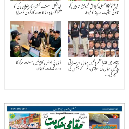
خیبرپختونخوا اسمبلی، کیلاش کمیونٹی شادیوں کو
ایڈیشنل اسسٹنٹ کمشنر وانا رضوان برکی کا
قانونی حیثیت دینے کا فیصلہ
پختونخواریڈیو وانا کا دورہ، کارکردگی کو سراہا
پشاور میں قائداعظم پولیس میڈل اور صدارتی
ڈی پی او بنوں کا پولیس سہولت مرکز کا
پولیس میڈل کی اعزازی رقم کے چیکس کی
دورہ، خدمات کا جائزہ
تقسیم کی…