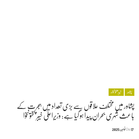
پشاور
خیبر پختونخواہ
پشاور میں مختلف علاقوں سے بڑی تعداد میں ہجرت کے
باعث شہری بحران پیدا ہو گیا ہے: وزیرِاعلیٰ خیبر پختونخوا
17 نومبر, 2025
On