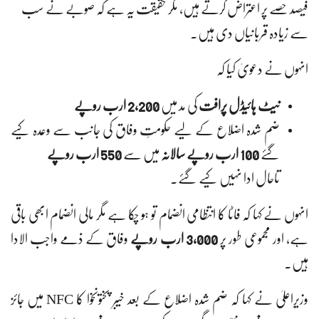
فیصد حصے پر اعتراض کرتے ہیں، مگر حقیقت یہ ہے کہ صوبے نے سب
سے زیادہ قربانیاں دی ہیں۔
انہوں نے دعویٰ کیا کہ
نیٹ ہائیڈل پرافت
کی مد میں
2,200 ارب روپے
ضم شدہ اضلاع کے لیے حکومتِ وفاق کی جانب سے وعدہ کیے
گئے
100 ارب روپے سالانہ
میں سے
550 ارب روپے
تاحال ادا نہیں کیے گئے۔
انہوں نے کہا کہ فاٹا کا انتظامی انضمام تو ہو چکا ہے مگر مالی انضمام ابھی باقی
ہے، اور مجموعی طور پر
3,000 ارب روپے
وفاق کے ذمے واجب الادا
ہیں۔
وزیرِاعلیٰ نے کہا کہ ضم شدہ اضلاع کے بعد خیبر پختونخوا کا NFC میں جائز