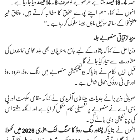
حصہ
19.4 فیصد
بنتا ہے مگر صوبے کو صرف
14.6 فیصد
دیا جا رہا ہے۔
انہوں نے کہا: “ہم اپنے پورے حقوق کا مطالبہ کرتے ہیں، وفاق خیبر
پختونخوا کے ساتھ سوتیلی ماؤں جیسا سلوک کر رہا ہے۔”
مزید ترقیاتی منصوبے جلد
وزیرِاعلیٰ نے کہا کہ پشاور کے لیے جامع ماسٹر پلان بھی جلد عوامی نمائندوں کی
مشاورت سے تیار کیا جائے گا۔
قبل ازیں حکام نے بتایا کہ بیوٹیفیکیشن منصوبے میں رنگ روڈ، جمرود روڈ
اور جی ٹی روڈ کی بحالی شامل ہے۔
صوبائی وزیر برائے بلدیات مینا خان آفریدی نے کہا کہ مقامی حکومت اور پی
ڈی اے نے منصوبے پر تفصیلی کام مکمل کر لیا ہے اور اگلے ہفتے اس
کی پریزنٹیشن دی جائے گی۔
انہوں نے بتایا کہ
پشاور رنگ روڈ کا مسنگ لنک جنوری 2026 میں کھولا