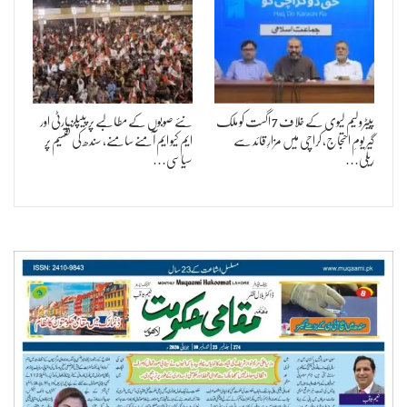
پیٹرولیم لیوی کے خلاف 7 اگست کو ملک
نئے صوبوں کے مطالبے پر پیپلز پارٹی اور
گیر یومِ احتجاج، کراچی میں مزارِ قائد سے
ایم کیو ایم آمنے سامنے، سندھ کی تقسیم پر
ریلی…
سیاسی…