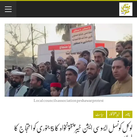
Local councils association peshawar protest
پشاور
خیبر پختونخواہ
سیاست
لوکل کونسل ایسوسی ایشن خیبر پختونخواہ کا 5 جنوری کو احتجاج کا