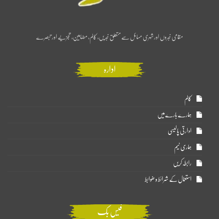
مقامی خبروں اور شہری مسائل سے متعلق خبریں، کالم، مضامین، تجزیے اور تبصرے
ادارہ
کالم
ہمارے بارے میں
ادارتی پالیسی
ہماری ٹیم
رابطہ کریں
استعمال کے شرائط و ضوابط
فیس بک