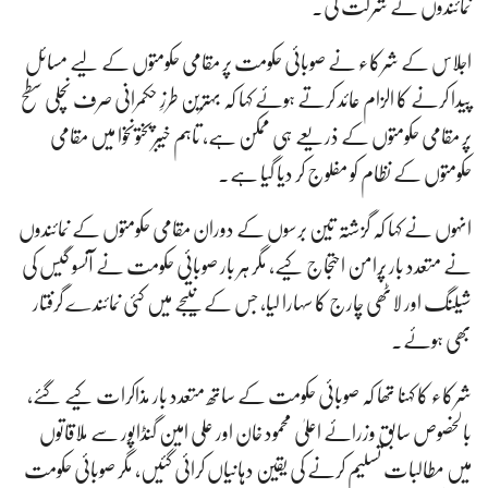
نمائندوں نے شرکت کی۔
اجلاس کے شرکاء نے صوبائی حکومت پر مقامی حکومتوں کے لیے مسائل
پیدا کرنے کا الزام عائد کرتے ہوئے کہا کہ بہترین طرزِ حکمرانی صرف نچلی سطح
پر مقامی حکومتوں کے ذریعے ہی ممکن ہے، تاہم خیبرپختونخوا میں مقامی
حکومتوں کے نظام کو مفلوج کر دیا گیا ہے۔
انہوں نے کہا کہ گزشتہ تین برسوں کے دوران مقامی حکومتوں کے نمائندوں
نے متعدد بار پُرامن احتجاج کیے، مگر ہر بار صوبائی حکومت نے آنسو گیس کی
شیلنگ اور لاٹھی چارج کا سہارا لیا، جس کے نتیجے میں کئی نمائندے گرفتار
بھی ہوئے۔
شرکاء کا کہنا تھا کہ صوبائی حکومت کے ساتھ متعدد بار مذاکرات کیے گئے،
بالخصوص سابق وزرائے اعلیٰ محمود خان اور علی امین گنڈاپور سے ملاقاتوں
میں مطالبات تسلیم کرنے کی یقین دہانیاں کرائی گئیں، مگر صوبائی حکومت