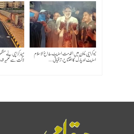
نیو کراچی ٹاؤن میں الخدمت اسٹریٹ، چراغ الاسلام
اسٹریٹ اور پارک کا افتتاح، ترقیاتی…
لاگت سے تعمیر شد