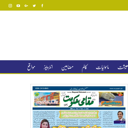
 معیشت
ماحولیات
کالم
مضامین
انٹرویوز
مواقع