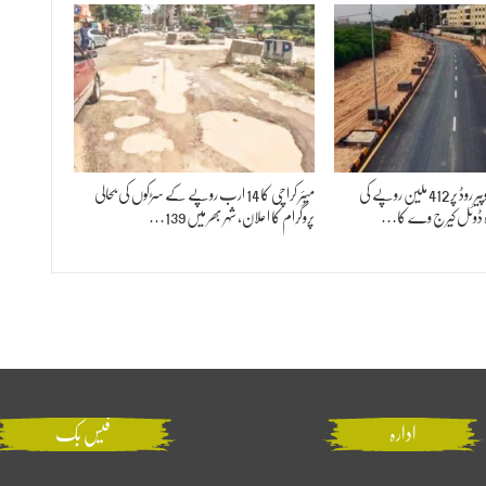
میئر کراچی نے منگھوپیر روڈ پر 412 ملین روپے کی
میئر کراچی کا 14 ارب روپے کے سڑکوں کی بحالی
ہ ڈوئل کیرج وے کا…
پروگرام کا اعلان، شہر بھر میں 139…
ادارہ
فیس بک