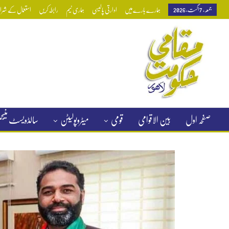
جمعہ, 7 اگست, 2026
ہمارے بارے میں
ادارتی پالیسی
ہماری ٹیم
رابطہ کریں
استعمال کے شرائط
صفحہ اول
بین الاقوامی
قومی
میٹروپولیٹن
سالڈویسٹ منی
کلاسیفائیڈ