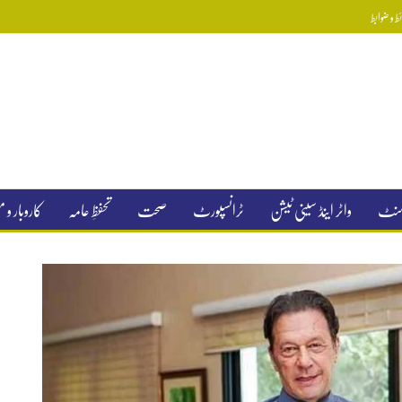
 و ضوابط
جمنٹ
واٹر اینڈ سینی ٹیشن
ٹرانسپورٹ
صحت
تحفظِ عامہ
کاروبار و