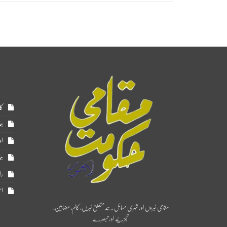
کا
ہم
اد
ہم
را
اس
مقامی خبروں اور شہری مسائل سے متعلق خبریں، کالم، مضامین،
تجزیے اور تبصرے