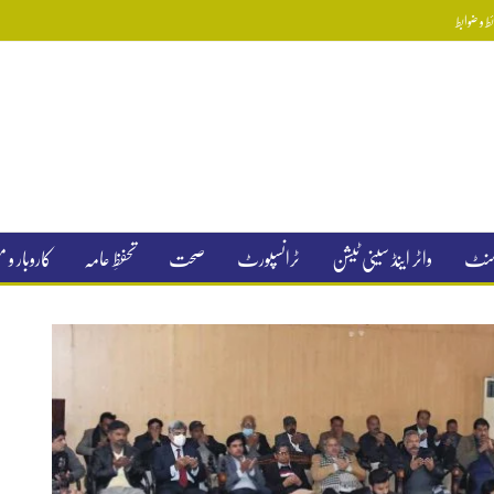
 و ضوابط
جمنٹ
واٹر اینڈ سینی ٹیشن
ٹرانسپورٹ
صحت
تحفظِ عامہ
کاروبار و