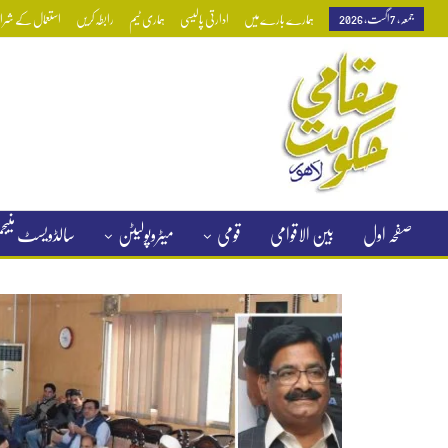
جمعہ, 7 اگست, 2026
ہمارے بارے میں
ادارتی پالیسی
ہماری ٹیم
رابطہ کریں
استعمال کے شرائط
صفحہ اول
بین الاقوامی
قومی
میٹروپولیٹن
سالڈویسٹ منی
کلاسیفائیڈ