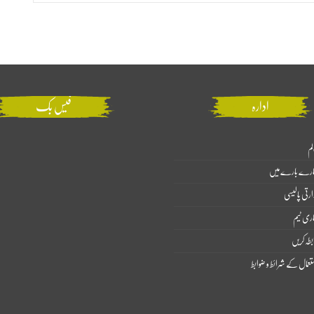
ادارہ
فیس بک
لم
ارے بارے میں
ارتی پالیسی
اری ٹیم
بطہ کریں
تعمال کے شرائط و ضوابط