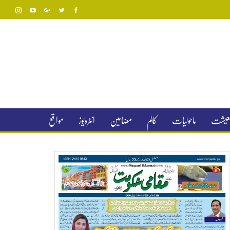
 معیشت
ماحولیات
کالم
مضامین
انٹرویوز
مواقع