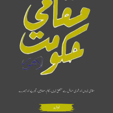
مقامی خبروں اور شہری مسائل سے متعلق خبریں، کالم، مضامین، تجزیے اور تبصرے
ادارہ