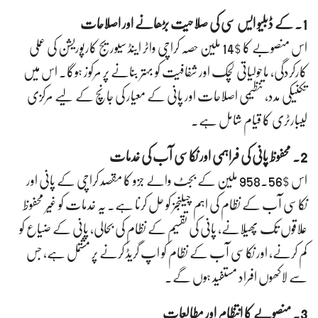
1. کے ڈبلیو ایس سی کی صلاحیت بڑھانے اور اصلاحات
اس منصوبے کا $14 ملین حصہ کراچی واٹر اینڈ سیوریج کارپوریشن کی عملی
کارکردگی، ماحولیاتی لچک اور شفافیت کو بہتر بنانے پر مرکوز ہوگا۔ اس میں
تکنیکی مدد، تنظیمی اصلاحات اور پانی کے معیار کی جانچ کے لیے مرکزی
لیبارٹری کا قیام شامل ہے۔
2. محفوظ پانی کی فراہمی اور نکاسی آب کی خدمات
اس $958.56 ملین کے بجٹ والے جزو کا مقصد کراچی کے پانی اور
نکاسی آب کے نظام کی اہم چیلنجز کو حل کرنا ہے۔ یہ خدمات کو غیر محفوظ
علاقوں تک پھیلانے، پانی کی تقسیم کے نظام کی بحالی، پانی کے ضیاع کو
کم کرنے، اور نکاسی آب کے نظام کو اپ گریڈ کرنے پر مشتمل ہے، جس
سے لاکھوں افراد مستفید ہوں گے۔
3. منصوبے کا انتظام اور مطالعات