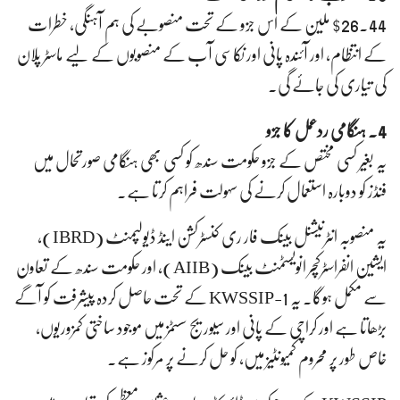
$26.44 ملین کے اس جزو کے تحت منصوبے کی ہم آہنگی، خطرات
کے انتظام، اور آئندہ پانی اور نکاسی آب کے منصوبوں کے لیے ماسٹر پلان
کی تیاری کی جائے گی۔
4. ہنگامی ردعمل کا جزو
یہ بغیر کسی مختص کے جزو حکومت سندھ کو کسی بھی ہنگامی صورتحال میں
فنڈز کو دوبارہ استعمال کرنے کی سہولت فراہم کرتا ہے۔
یہ منصوبہ انٹرنیشنل بینک فار ری کنسٹرکشن اینڈ ڈیولپمنٹ (IBRD)،
ایشین انفراسٹرکچر انویسٹمنٹ بینک (AIIB)، اور حکومت سندھ کے تعاون
سے مکمل ہوگا۔ یہ KWSSIP-1 کے تحت حاصل کردہ پیشرفت کو آگے
بڑھاتا ہے اور کراچی کے پانی اور سیوریج سسٹمز میں موجود ساختی کمزوریوں،
خاص طور پر محروم کمیونٹیز میں، کو حل کرنے پر مرکوز ہے۔