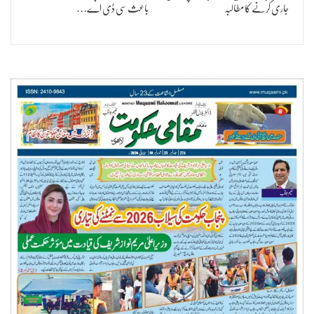
جاری کرنے کا مطالبہ
باعث سی ڈی اے…