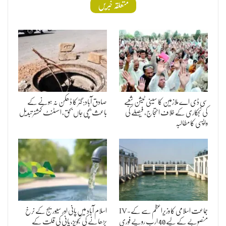
متعلقہ خبریں
سی ڈی اے ملازمین کا سینی ٹیشن شعبے
صادق آباد: گٹر کا ڈھکن نہ ہونے کے
کی نجکاری کے خلاف احتجاج، فیصلے کی
باعث بچی جاں بحق، اسسٹنٹ کمشنر تبدیل
واپسی کا مطالبہ
جماعت اسلامی کا وزیراعظم سے کے-IV
اسلام آباد میں پانی اور سیوریج کے نرخ
منصوبے کے لیے 40 ارب روپے فوری
بڑھانے کی تجویز، پانی کی قلت کے