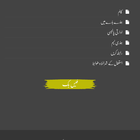
کالم
ہمارے بارے میں
ادارتی پالیسی
ہماری ٹیم
رابطہ کریں
استعمال کے شرائط و ضوابط
فیس بک