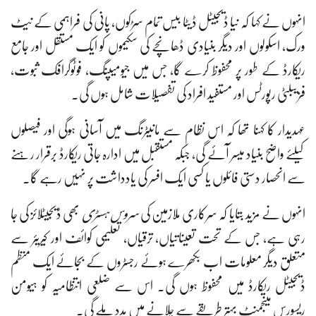
انہوں نے کہا کہ نیا ڈیجیٹل ڈیٹا بیس تمام سڑکوں، پانی کی فراہمی کے نیٹ
ورک، اسکولوں اور دیگر بنیادی ڈھانچے کی سکیموں کو ایک مستقل اور جامع
ریکارڈ کے طور پر محفوظ کرے گا، جس میں جیومیپنگ، فوٹوگرافک ثبوت،
فزیبلٹی رپورٹس اور مستفید افراد کی تفصیلات شامل ہوں گی۔
عہدیدار کا کہنا تھا کہ اس نظام سے مانیٹرنگ میں آسانی ہوگی اور فیصلوں
کیلئے واضح بنیاد میسر آئے گی، جبکہ مستقبل میں ادارہ جاتی ریکارڈ برقرار رہنے
سے انحصار دستی فائلوں یا کسی ایک افسر کی یادداشت پر نہیں رہے گا۔
انہوں نے مزید بتایا کہ سرکاری ملازمین کی
سروس ہسٹری
بھی ڈیجیٹلائز کی جا
رہی ہے، جس کے تحت تعیناتیاں، ترقیاں، تعلیمی کوائف اور کیریئر سے
متعلق دیگر معلومات اب بکھرے ہوئے رجسٹروں کے بجائے ایک منظم
ڈیجیٹل ریکارڈ میں محفوظ ہوں گی۔ اس سے ضلعی انتظامیہ کو ہیومن
ریسورس مینجمنٹ بہتر طریقے سے چلانے میں مدد ملے گی۔