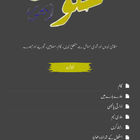
مقامی خبروں اور شہری مسائل سے متعلق خبریں، کالم، مضامین، تجزیے اور تبصرے
ادارہ
کالم
ہمارے بارے میں
ادارتی پالیسی
ہماری ٹیم
رابطہ کریں
استعمال کے شرائط و ضوابط