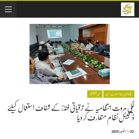
ٹیکنالوجی اینڈ ‏اسمارٹ سٹیز
خیبر پختونخواہ
لکی مروت انتظامیہ نے ترقیاتی فنڈز کے شفاف استعمال کیلئے
ڈیجیٹل نظام متعارف کر دیا
22 نومبر, 2025
On