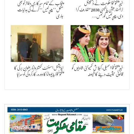
خیبر پختونخوا حکومت نے ڈیجیٹل
پنجاب کے تمام سرکاری دفاتر کو بھی
ٹرانسفارمیشن پالیسی 2030 متعارف کرا
مکمل ’’پیپر لیس‘‘ کرنے کی ہدایات
دی، پیپر لیس گورننس…
جاری
خیبرپختونخوا اسمبلی، کیلاش کمیونٹی شادیوں کو
ایڈیشنل اسسٹنٹ کمشنر وانا رضوان برکی کا
قانونی حیثیت دینے کا فیصلہ
پختونخواریڈیو وانا کا دورہ، کارکردگی کو سراہا