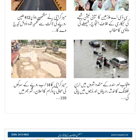
سی ڈی اے ملازمین کا سینی ٹیشن شعبے
میئر کراچی نے منگھوپیر روڈ پر 412 ملین
کی نجکاری کے خلاف احتجاج، فیصلے کی
روپے کی لاگت سے تعمیر شدہ ڈوئل کیرج
واپسی کا مطالبہ
وے کا…
پنجاب اور سندھ کے متعدد شہروں میں اربن
میئر کراچی کا 14 ارب روپے کے سڑکوں
فلڈنگ کا خدشہ، دریاؤں اور ڈیموں میں پانی
کی بحالی پروگرام کا اعلان، شہر بھر میں
کی…
139…