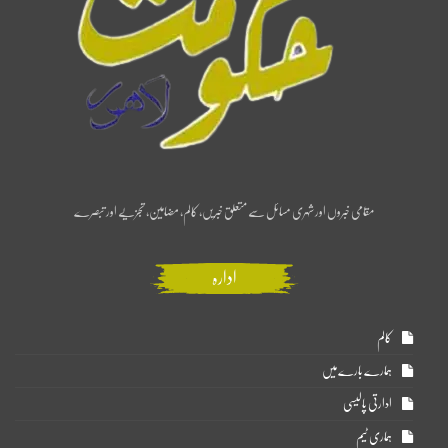
مقامی خبروں اور شہری مسائل سے متعلق خبریں، کالم، مضامین، تجزیے اور تبصرے
ادارہ
کالم
ہمارے بارے میں
ادارتی پالیسی
ہماری ٹیم