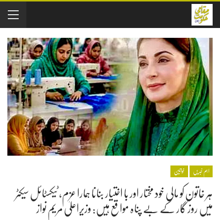
اہم خبریں
خواتین
ہر خاتون کو مالی خود مختار اور با اختیار بنانا ہمارا عزم، ٹیکسٹائل سیکٹر
میں روز گار کے بے پناہ مواقع ہیں: وزیراعلیٰ مریم نواز