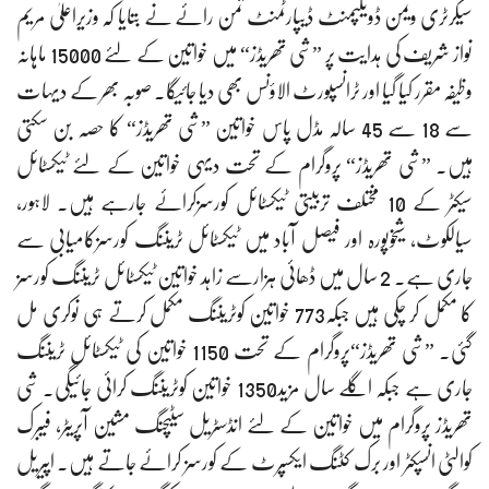
سیکرٹری ویمن ڈویلپمنٹ ڈیپارٹمنٹ ثمن رائے نے بتایا کہ وزیراعلیٰ مریم
نواز شریف کی ہدایت پر ”شی تھریڈز“ میں خواتین کے لئے 15000 ماہانہ
وظیفہ مقرر کیا گیا اور ٹرانسپورٹ الاؤنس بھی دیا جائیگا۔ صوبہ بھر کے دیہات
سے 18 سے 45 سالہ مڈل پاس خواتین ”شی تھریڈز“ کا حصہ بن سکتی
ہیں۔ ”شی تھریڈز“ پروگرام کے تحت دیہی خواتین کے لئے ٹیکسٹائل
سیکٹر کے 10 مختلف تربیتی ٹیکسٹائل کورسزکرائے جارہے ہیں۔ لاہور،
سیالکوٹ، شیخوپورہ اور فیصل آباد میں ٹیکسٹائل ٹریننگ کورسزکامیابی سے
جاری ہے۔ 2 سال میں ڈھائی ہزارسے زاہد خواتین ٹیکسٹائل ٹریننگ کورسز
کا مکمل کر چکی ہیں جبکہ773 خواتین کوٹریننگ مکمل کرتے ہی نوکری مل
گئی۔ ”شی تھریڈز“پروگرام کے تحت 1150 خواتین کی ٹیکسٹائل ٹریننگ
جاری ہے جبکہ اگلے سال مزید1350 خواتین کوٹریننگ کرائی جائیگی۔ شی
تھریڈز پروگرام میں خواتین کے لئے انڈسٹریل سٹیچنگ مشین آپریٹر، فیبرک
کوالٹی انسپکٹر اور برک کٹنگ ایکسپرٹ کے کورسز کرائے جاتے ہیں۔ اپیریل