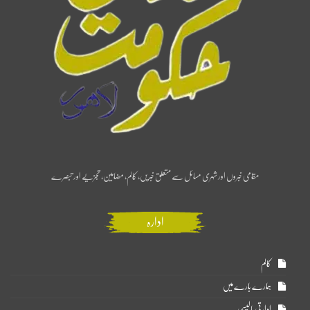
مقامی خبروں اور شہری مسائل سے متعلق خبریں، کالم، مضامین، تجزیے اور تبصرے
ادارہ
کالم
ہمارے بارے میں
ادارتی پالیسی