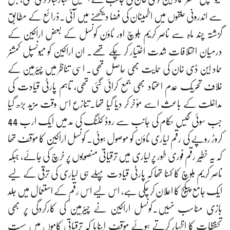
سے اندرونی حلقوں میں اطمینان کی فضا دیکھنے میں آئی۔ذرائع کے مطابق
گزشتہ چند ماہ سے ناصر کریم بلوچ اور ٹاؤن کونسل کے بعض اراکین کے
درمیان اختلافات شدت اختیار کر چکے تھے۔ ان اراکین کو میونسپل کمشنر
حماد این ڈی خان کی حمایت بھی حاصل تھی۔ اسی تناظر میں چیئرمین کے
خلاف تحریک عدم اعتماد بھی جمع کرائی گئی تھی، تاہم پارٹی قیادت کی
مداخلت کے باعث اسے مؤخر کر دیا گیا تھا۔تنازع اس وقت مزید بڑھ گیا
جب سوئی گیس حکام کی جانب سے روڈ کٹنگ کی مد میں ایک ارب 44
کروڑ روپے کی رقم لیاری ٹاؤن کو موصول ہوئی۔ کونسل اراکین کا مؤقف تھا
کہ یہ خطیر رقم فوری طور پر لیاری میں ترقیاتی منصوبوں پر خرچ کی جائے، جبکہ
ناصر کریم بلوچ کا کہنا تھا کہ پارٹی قیادت پہلے ہی لیاری کی ترقی کے لیے
ایک جامع پیکج کا اعلان کر چکی ہے، اس لیے اس رقم کے استعمال میں جلد
بازی مناسب نہیں۔کونسل اراکین نے چیئرمین کی کارکردگی پر بھی
تحفظات کا اظہار کرتے ہوئے مؤقف اپنایا کہ ترقیاتی کاموں میں سست