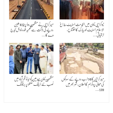
نیو کراچی ٹاؤن میں الخدمت اسٹریٹ، چراغ
میئر کراچی نے منگھوپیر روڈ پر 412 ملین
الاسلام اسٹریٹ اور پارک کا افتتاح،
روپے کی لاگت سے تعمیر شدہ ڈوئل کیرج
ترقیاتی…
وے کا…
میئر کراچی کا 14 ارب روپے کے سڑکوں
منگھوپیر ٹاؤن چیئرمین کو نیا ناظم آباد میں
کی بحالی پروگرام کا اعلان، شہر بھر میں
نصب نئے ٹریفک سگنلز پر بریفنگ
139…