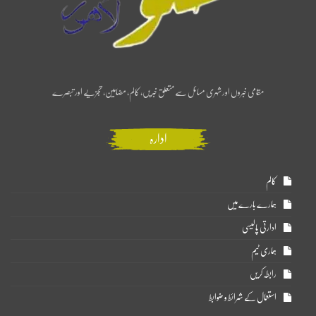
مقامی خبروں اور شہری مسائل سے متعلق خبریں، کالم، مضامین، تجزیے اور تبصرے
ادارہ
کالم
ہمارے بارے میں
ادارتی پالیسی
ہماری ٹیم
رابطہ کریں
استعمال کے شرائط و ضوابط