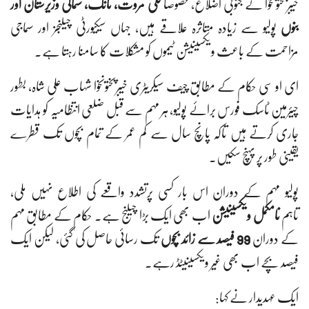
خیبرپختونخوا کے جنوبی اضلاع، خصوصاً
لکی مروت، ٹانک، شمالی وزیرستان اور
بنوں
پولیو سے زیادہ متاثرہ علاقے ہیں، جہاں سیکیورٹی چیلنجز اور سماجی
مزاحمت کے باعث ویکسینیشن ٹیموں کو مشکلات کا سامنا رہتا ہے۔
ای او سی حکام کے مطابق چیف سیکریٹری خیبرپختونخوا شہاب علی شاہ، بطور
چیئرمین ٹاسک فورس برائے پولیو، ہر مہم سے قبل ضلعی انتظامیہ کو ہدایات
جاری کرتے ہیں تاکہ پانچ سال سے کم عمر کے تمام بچوں تک قطرے
یقینی طور پر پہنچ سکیں۔
پولیو مہم کے دوران اس بار کسی پرتشدد واقعے کی اطلاع نہیں ملی،
تاہم
نامکمل ویکسینیشن
اب بھی ایک بڑا چیلنج ہے۔ حکام کے مطابق مہم
کے دوران
99 فیصد سے زائد بچوں
تک رسائی حاصل کی گئی، لیکن ایک
فیصد بچے اب بھی غیر ویکسینیٹڈ رہے۔
ایک عہدیدار نے کہا: