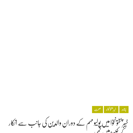
پشاور
خیبر پختونخواہ
صحت
خیبرپختونخوا میں پولیو مہم کے دوران والدین کی جانب سے انکار
کے کیسز میں کمی