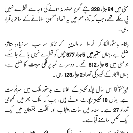
مئی میں
64 ہزار 328
بچے گھر پر موجود نہ ہونے کی وجہ سے قطرے نہیں
پی سکے تھے، جب کہ تازہ مہم میں یہ تعداد معمولی اضافے کے ساتھ برقرار
رہی۔
پشاور بدستور انکار کرنے والے والدین کے لحاظ سے سب سے زیادہ متاثرہ
ضلع ہے، جہاں
ستمبر میں 5 ہزار 977
بچوں کو قطرے نہیں پلائے جا سکے،
جو مئی میں
6 ہزار 812
تھے۔ دوسرے نمبر پر
لکی مروت
کا ضلع ہے،
جہاں انکار کے کیسز کی تعداد
2 ہزار 128
رہی۔
خیبرپختونخوا اس سال پولیو کیسز کے لحاظ سے بدستور ملک میں سرفہرست
ہے، جہاں
18 کیسز
رپورٹ ہوئے ہیں، جب کہ ملک بھر میں مجموعی
تعداد
27
ہے۔ سندھ میں سات، پنجاب اور گلگت بلتستان میں ایک
ایک کیس سامنے آیا ہے۔