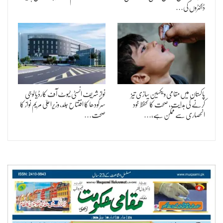
ڈاکٹروں کی…
پاکستان میں مقامی ویکسین سازی تیز
نواز شریف انسٹی ٹیوٹ آف کارڈیالوجی
کرنے کی ہدایت، صحت کا تحفظ خود
سرگودھا کا افتتاح جلد، وزیراعلیٰ مریم نواز کا
انحصاری سے ممکن ہے،…
صحت…