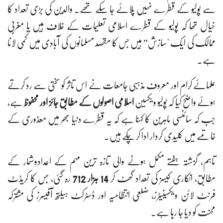
سے پولیو کے قطرے نہیں پلائے جا سکے تھے۔ والدین کی بڑی تعداد کا
خیال تھا کہ پولیو کے قطرے اسلامی تعلیمات کے خلاف ہیں یا مغربی
ممالک کی ایک "سازش” ہیں جس کا مقصد مسلمانوں کی آبادی میں کمی لانا
ہے۔
علمائے کرام اور معروف مذہبی جامعات نے اس تاثر کو سختی سے رد کرتے
ہوئے واضح کیا کہ پولیو ویکسین
اسلامی اصولوں کے مطابق جائز اور محفوظ
ہے،
جب کہ سائنسی ماہرین کا کہنا ہے کہ یہ قطرے دنیا بھر میں معذوری کے
خاتمے میں کلیدی کردار ادا کر چکے ہیں۔
تاہم، گزشتہ ہفتے مکمل ہونے والی تازہ ترین مہم کے اعدادوشمار کے
مطابق، انکاری کیسز کی تعداد گھٹ کر
14 ہزار 712
رہ گئی، جس کا کریڈٹ
فرنٹ لائن ویکسینیٹرز، ضلعی انتظامیہ اور ڈسٹرکٹ ہیلتھ آفیسرز کی مشترکہ
محنت کو دیا جا رہا ہے۔