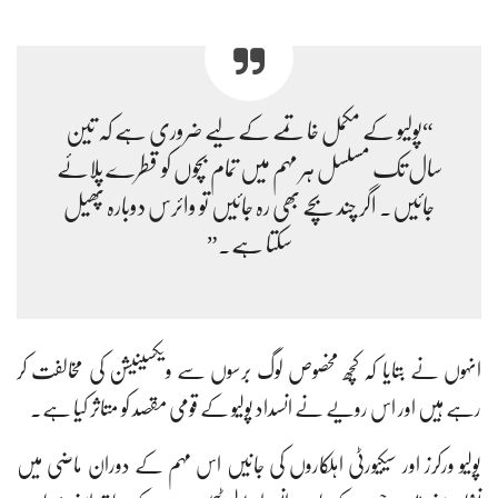
“پولیو کے مکمل خاتمے کے لیے ضروری ہے کہ تین
سال تک مسلسل ہر مہم میں تمام بچوں کو قطرے پلائے
جائیں۔ اگر چند بچے بھی رہ جائیں تو وائرس دوبارہ پھیل
سکتا ہے۔”
انہوں نے بتایا کہ کچھ مخصوص لوگ برسوں سے ویکسینیشن کی مخالفت کر
رہے ہیں اور اس رویے نے انسداد پولیو کے قومی مقصد کو متاثر کیا ہے۔
پولیو ورکرز اور سیکیورٹی اہلکاروں کی جانیں اس مہم کے دوران ماضی میں