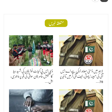
متعلقہ خبریں
لاہور میں ذہنی معذور لڑکی سے اے ایس
ڈی ایس پی کیڈٹ نواز خان کی شہید ہیڈ
آئی کی مبینہ زیادتی، ایف آئی آر میں تاخیر پر
کانسٹیبل عامر خان سواتی کی قبر پر حاضری،
78…
اہلِ…