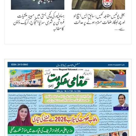
جعلی پولیس مقابلہ کیس: سابق ایس ایچ او
بہاولپور کی کچی بستی میں مبینہ منشیات
اور چھ اہلکار ضمانت مسترد ہونے پر عدالت
فروشی پر شہری سراپا احتجاج، کریک ڈاؤن
سے…
کا مطالبہ