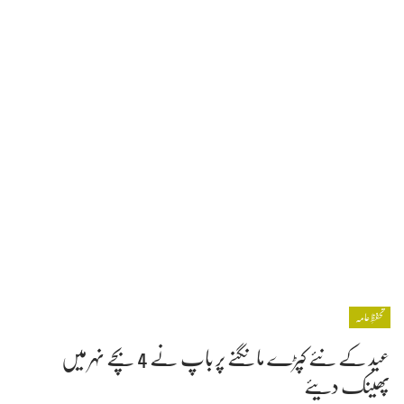
تحفظِ عامہ
عید کے نئے کپڑے مانگنے پر باپ نے 4 بچے نہر میں
پھینک دیئے‎