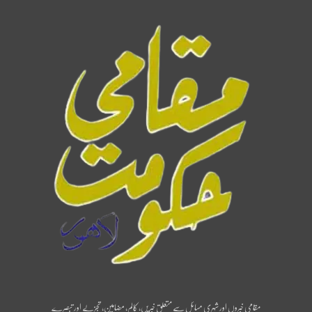
مقامی خبروں اور شہری مسائل سے متعلق خبریں، کالم، مضامین، تجزیے اور تبصرے