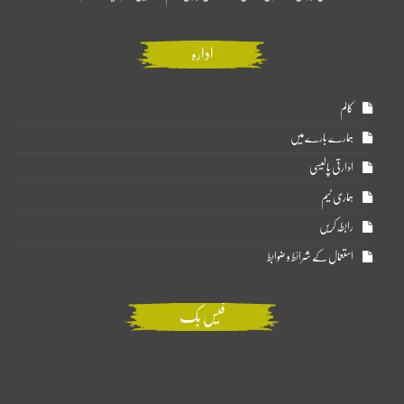
ادارہ
کالم
ہمارے بارے میں
ادارتی پالیسی
ہماری ٹیم
رابطہ کریں
استعمال کے شرائط و ضوابط
فیس بک