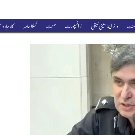
جمنٹ
واٹر اینڈ سینی ٹیشن
ٹرانسپورٹ
صحت
تحفظِ عامہ
کاروبار و