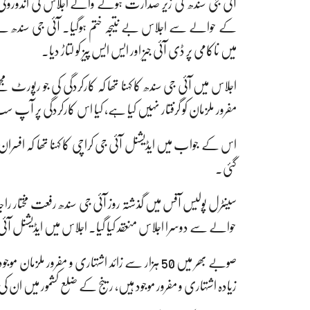
آئی جی سندھ کی زیر صدارت ہونے والے اجلاس کی اندورونی کہ
میں ناکامی پر ڈی آئی جیز اور ایس ایس پیز کو لتاڑ دیا۔
مفرور ملزمان کو گرفتار نہیں کیا ہے، کیا اس کارکردگی پر آپ
اس کے جواب میں ایڈیشنل آئی جی کراچی کا کہنا تھا کہ افسر
گئی۔
سینٹرل پولیس آفس میں گذشتہ روز آئی جی سندھ رفعت مختار را
حوالے سے دوسرا اجلاس منعقد کیا گیا۔ اجلاس میں ایڈیشنل آئ
صوبے بھر میں 50 ہزار سے زائد اشتہاری و مفرور
زیادہ اشتہاری و مفرور موجود ہیں، رینج کے ضلع کشمور میں ا