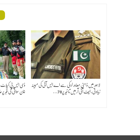
م
لاہور میں ذہنی معذور لڑکی سے اے ایس آئی کی مبینہ
ڈی ایس پی کیڈٹ نواز
زیادتی، ایف آئی آر میں تاخیر پر 78…
خان سواتی کی قبر پ