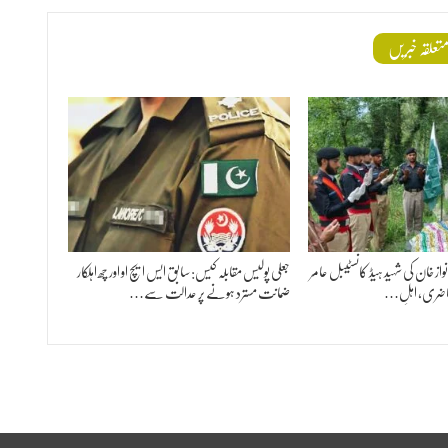
تعلقہ خبریں
 خان کی شہید ہیڈ کانسٹیبل عامر
جعلی پولیس مقابلہ کیس: سابق ایس ایچ او اور چھ اہلکار
ر حاضری، اہلِ…
ضمانت مسترد ہونے پر عدالت سے…