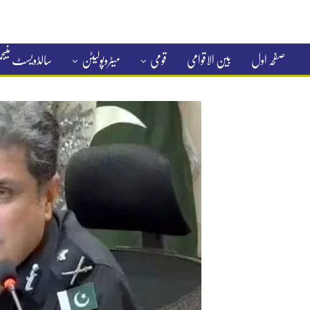
صفحہ اول
بین الاقوامی
قومی
میٹروپولیٹن
سالڈویسٹ منی
کلاسیفائیڈ