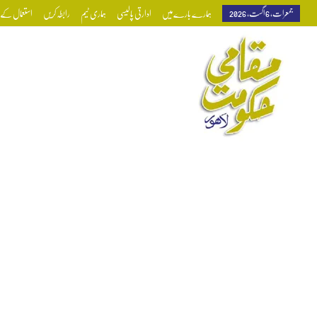
جمعرات, 6 اگست, 2026
ہمارے بارے میں
ادارتی پالیسی
ہماری ٹیم
رابطہ کریں
استعمال کے ش