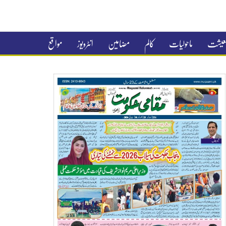
 معیشت
ماحولیات
کالم
مضامین
انٹرویوز
مواقع