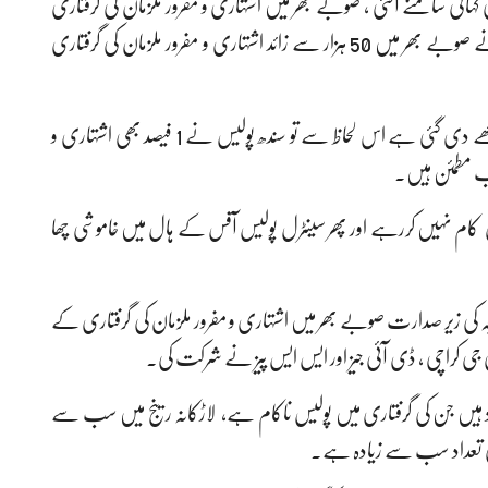
انی سامنے آگئی ، صوبے بھر میں اشتہاری و مفرور ملزمان کی گرفتاری
کے حوالے سے اجلاس بے نتیجہ ختم ہوگیا۔ آئی جی سندھ نے صوبے بھر میں 50 ہزار سے زائد اشتہاری و مفرور ملزمان کی گرفتاری
اجلاس میں آئی جی سندھ کا کہنا تھا کہ کارکردگی کی جو رپورٹ مجھے دی گئی ہے اس لحاظ سے تو سندھ پولیس نے 1 فیصد بھی اشتہاری و
 سب مطمئن ہیں۔
ان کام نہیں کررہے اور پھر سینٹرل پولیس آفس کے ہال میں خاموشی چھا
جہ کی زیر صدارت صوبے بھر میں اشتہاری و مفرور ملزمان کی گرفتاری کے
ی جی کراچی ، ڈی آئی جیز اور ایس ایس پیز نے شرکت کی۔
 ملزمان موجود ہیں جن کی گرفتاری میں پولیس ناکام ہے، لاڑکانہ رینج میں سب سے
ن کی تعداد سب سے زیادہ ہے۔