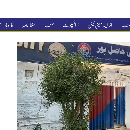
جمنٹ
واٹر اینڈ سینی ٹیشن
ٹرانسپورٹ
صحت
تحفظِ عامہ
کاروبار و