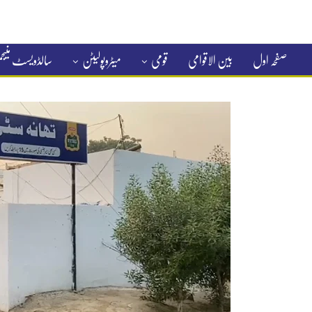
صفحہ اول
بین الاقوامی
قومی
میٹروپولیٹن
سالڈویسٹ منی
کلاسیفائیڈ