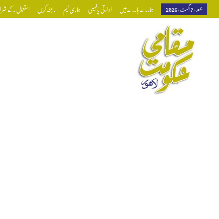
جمعہ, 7 اگست, 2026
ہمارے بارے میں
ادارتی پالیسی
ہماری ٹیم
رابطہ کریں
استعمال کے شرائط