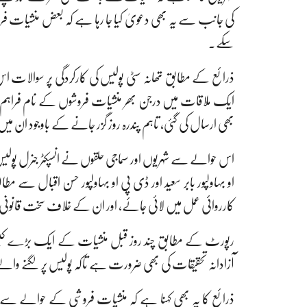
کی جانب سے یہ بھی دعویٰ کیا جا رہا ہے کہ بعض منشیات ف
سکے۔
ایک ملاقات میں درجن بھر منشیات فروشوں کے نام فراہم ک
بھی ارسال کی گئی، تاہم پندرہ روز گزر جانے کے باوجود ان میں س
اس حوالے سے شہریوں اور سماجی حلقوں نے انسپکٹر جنرل پولیس پ
او بہاولپور بابر سعید اور ڈی پی او بہاولپور حسن اقبال سے 
کارروائی عمل میں لائی جائے، اور ان کے خلاف سخت قانونی چار
رپورٹ کے مطابق چند روز قبل منشیات کے ایک بڑے کیس میں 
آزادانہ تحقیقات کی بھی ضرورت ہے تاکہ پولیس پر لگنے وال
ذرائع کا یہ بھی کہنا ہے کہ منشیات فروشی کے حوالے سے م