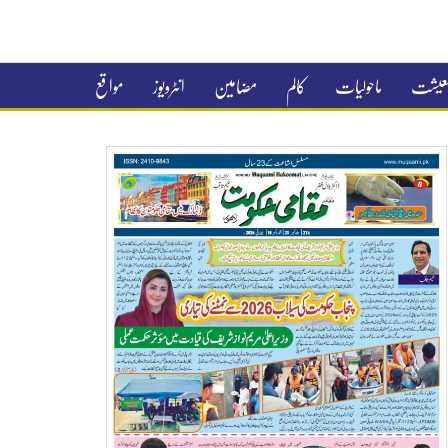
 معیشت
ماحولیات
کالم
مضامین
انٹرویوز
مواقع