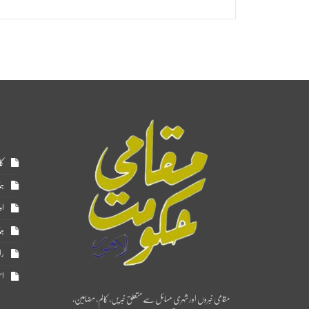
کا
ہم
اد
ہم
را
اس
مقامی خبروں اور شہری مسائل سے متعلق خبریں، کالم، مضامین،