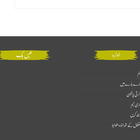
ادارہ
فیس بک
لم
ارے بارے میں
ارتی پالیسی
اری ٹیم
بطہ کریں
تعمال کے شرائط و ضوابط