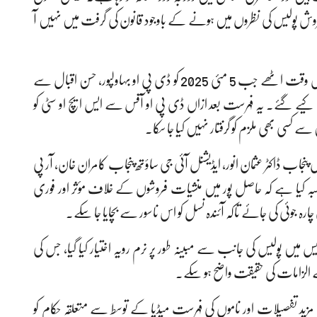
روش پولیس کی نظروں میں ہونے کے باوجود قانون کی گرفت میں نہیں آ
ذرائع کے مطابق تھانہ سٹی پولیس کی کارکردگی پر سوالات اس وقت اٹھے جب 5 مئی 2025 کو ڈی پی او بہاولپور، حسن اقبال سے
یے گئے۔ یہ فہرست بعد ازاں ڈی پی او آفس سے ایس ایچ او سٹی کو
ے کسی بھی ملزم کو گرفتار نہیں کیا جا سکا۔
نجاب ڈاکٹر عثمان انور، ایڈیشنل آئی جی ساؤتھ پنجاب کامران خان، آر پی
مطالبہ کیا ہے کہ حاصل پور میں منشیات فروشوں کے خلاف مؤثر اور فوری
ہ جوئی کی جائے تاکہ آئندہ نسل کو اس ناسور سے بچایا جا سکے۔
پولیس کی جانب سے مبینہ طور پر نرم رویہ اختیار کیا گیا، جس کی
ے الزامات کی حقیقت واضح ہو سکے۔
زید تفصیلات اور ناموں کی فہرست میڈیا کے توسط سے متعلقہ حکام کو