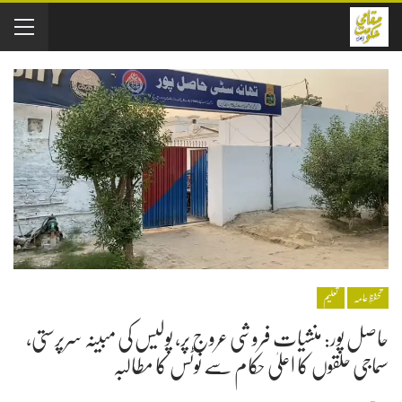
تحفظِ عامہ
تعلیم
حاصل پور: منشیات فروشی عروج پر، پولیس کی مبینہ سرپرستی،
سماجی حلقوں کا اعلیٰ حکام سے نوٹس کا مطالبہ