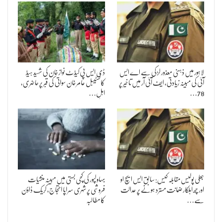
لاہور میں ذہنی معذور لڑکی سے اے ایس
ڈی ایس پی کیڈٹ نواز خان کی شہید ہیڈ
آئی کی مبینہ زیادتی، ایف آئی آر میں تاخیر پر
کانسٹیبل عامر خان سواتی کی قبر پر حاضری،
78…
اہلِ…
جعلی پولیس مقابلہ کیس: سابق ایس ایچ او
بہاولپور کی کچی بستی میں مبینہ منشیات
اور چھ اہلکار ضمانت مسترد ہونے پر عدالت
فروشی پر شہری سراپا احتجاج، کریک ڈاؤن
سے…
کا مطالبہ