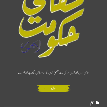
مقامی خبروں اور شہری مسائل سے متعلق خبریں، کالم، مضامین، تجزیے اور تبصرے
ادارہ
کالم