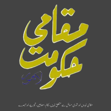
مقامی خبروں اور شہری مسائل سے متعلق خبریں، کالم، مضامین، تجزیے اور تبصرے