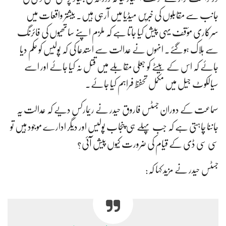
جانب سے مقابلوں کی خبریں میڈیا میں آرہی ہیں۔ بیشتر واقعات میں
سرکاری مؤقف یہی پیش کیا جاتا ہے کہ ملزم اپنے ساتھیوں کی فائرنگ
سے ہلاک ہوگئے۔ انہوں نے عدالت سے استدعا کی کہ پولیس کو حکم دیا
جائے کہ اس کے بیٹے کو جعلی مقابلے میں قتل نہ کیا جائے اور اسے
سیالکوٹ جیل میں مکمل تحفظ فراہم کیا جائے۔
سماعت کے دوران جسٹس فاروق حیدر نے ریمارکس دیے کہ عدالت یہ
جاننا چاہتی ہے کہ جب پہلے ہی پنجاب پولیس اور دیگر ادارے موجود ہیں تو
سی سی ڈی کے قیام کی ضرورت کیوں پیش آئی؟
جسٹس حیدر نے مزید کہا کہ: