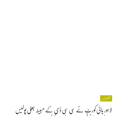
تحفظِ عامہ
لاہور ہائی کورٹ نے سی سی ڈی کے مبینہ جعلی پولیس