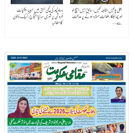
جعلی پولیس مقابلہ کیس: سابق ایس ایچ او
بہاولپور کی کچی بستی میں مبینہ منشیات
اور چھ اہلکار ضمانت مسترد ہونے پر عدالت
فروشی پر شہری سراپا احتجاج، کریک ڈاؤن
سے…
کا مطالبہ