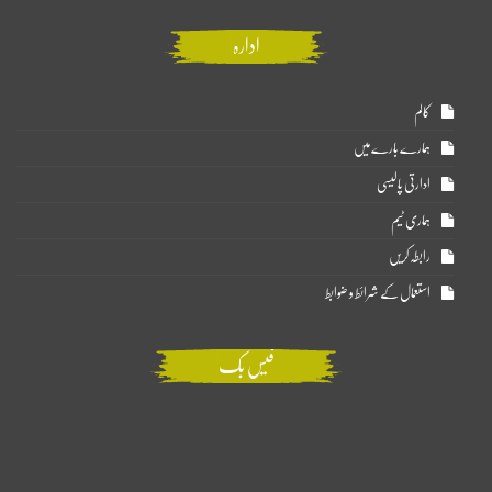
ادارہ
کالم
ہمارے بارے میں
ادارتی پالیسی
ہماری ٹیم
رابطہ کریں
استعمال کے شرائط و ضوابط
فیس بک