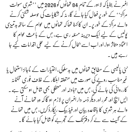
افسر نے بتایا کہ لاہور کے تمام 84 تھانوں کو 2026 میں ’’شہری سہولت
مراکز‘‘ کے طور پر فعال کیا جائے گا، نہ کہ شکایات کی حوصلہ شکنی کرنے
والے مراکز کے طور پر۔ ان کا کہنا تھا کہ تھانوں میں عوام کے ساتھ بدتمیزی
پولیس کے لیے ایک دیرینہ مسئلہ رہی ہے، جس کے باعث عوام کا
اعتماد متاثر ہوا، اور اب اسے بحال کرنے کے لیے عملی اقدامات کیے جا
رہے ہیں۔
نئی پالیسی کے مطابق تھانوں میں بدسلوکی، اختیارات کے ناجائز استعمال یا
غیر مناسب رویے کی صورت میں متعلقہ اہلکار کے خلاف فوری محکمانہ
کارروائی کی جائے گی، جس میں تبادلہ اور معطلی بھی شامل ہو سکتی ہے۔
ایس ایچ او، محرر اور دیگر ذمہ دار افسران پر لازم ہو گا کہ وہ تھانے آنے
والے ہر شہری کا باقاعدہ بیان اور فیڈ بیک ریکارڈ کریں، جس میں تھانے
کے گیٹ سے لے کر دفتر تک کے تجربے کو شامل کیا جائے گا۔