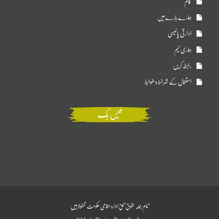
کالم
ہمارے بارے میں
ادارتی پالیسی
ہماری ٹیم
رابطہ کریں
استعمال کے شرائط و ضوابط
فیس بک
تمام جملہ حقوق بحق ادارہ مقامی حکومت محفوظ ہیں