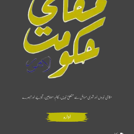
مقامی خبروں اور شہری مسائل سے متعلق خبریں، کالم، مضامین، تجزیے اور تبصرے
ادارہ