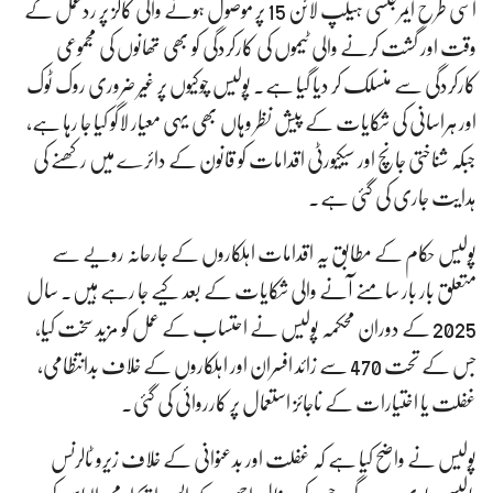
اسی طرح ایمرجنسی ہیلپ لائن 15 پر موصول ہونے والی کالز پر ردعمل کے
وقت اور گشت کرنے والی ٹیموں کی کارکردگی کو بھی تھانوں کی مجموعی
کارکردگی سے منسلک کر دیا گیا ہے۔ پولیس چوکیوں پر غیر ضروری روک ٹوک
اور ہراسانی کی شکایات کے پیش نظر وہاں بھی یہی معیار لاگو کیا جا رہا ہے،
جبکہ شناختی جانچ اور سیکیورٹی اقدامات کو قانون کے دائرے میں رکھنے کی
ہدایت جاری کی گئی ہے۔
پولیس حکام کے مطابق یہ اقدامات اہلکاروں کے جارحانہ رویے سے
متعلق بار بار سامنے آنے والی شکایات کے بعد کیے جا رہے ہیں۔ سال
2025 کے دوران محکمہ پولیس نے احتساب کے عمل کو مزید سخت کیا،
جس کے تحت 470 سے زائد افسران اور اہلکاروں کے خلاف بدانتظامی،
غفلت یا اختیارات کے ناجائز استعمال پر کارروائی کی گئی۔
پولیس نے واضح کیا ہے کہ غفلت اور بدعنوانی کے خلاف زیرو ٹالرنس