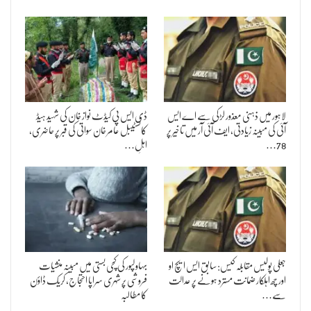
لاہور میں ذہنی معذور لڑکی سے اے ایس
ڈی ایس پی کیڈٹ نواز خان کی شہید ہیڈ
آئی کی مبینہ زیادتی، ایف آئی آر میں تاخیر پر
کانسٹیبل عامر خان سواتی کی قبر پر حاضری،
78…
اہلِ…
جعلی پولیس مقابلہ کیس: سابق ایس ایچ او
بہاولپور کی کچی بستی میں مبینہ منشیات
اور چھ اہلکار ضمانت مسترد ہونے پر عدالت
فروشی پر شہری سراپا احتجاج، کریک ڈاؤن
سے…
کا مطالبہ