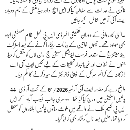
مبینہ طور پر سات پولیس اہلکاروں نے اسے روزانہ زیادتی کا نشانہ بنایا۔
خاتون نے عدالت سے مطالبہ کیا کہ ایس ایچ او اور ہیڈ منشی کے نام دوبارہ
ایف آئی آر میں شامل کیے جائیں۔
عدالتی کارروائی کے دوران تفتیشی افسر ڈی ایس پی ٹھل غلام مصطفیٰ ابڑو
بھی موجود تھے۔ تینوں خواتین کے بیانات ریکارڈ کرنے کے بعد ڈسٹرکٹ
اینڈ سیشنز جج نے مقدمہ فرسٹ ایڈیشنل سیشن جج ارجن لال کو منتقل کر دیا،
جنہوں نے شفاف اور غیرجانبدار تحقیقات کے لیے کیس ایف آئی اے
لاڑکانہ کے کرائم سرکل کے ڈپٹی ڈائریکٹر کے سپرد کرنے کا حکم دیا۔
واضح رہے کہ مقدمہ ایف آئی آر نمبر 01/2026 کے تحت آر ڈی-44
پولیس اسٹیشن میں درج کیا گیا تھا۔ دوسری جانب جیکب آباد کے ایس
ایس پی کلیم ملک نے واقعے میں ملوث ساتوں پولیس اہلکاروں کو معطل
کر دیا تھا، جنہیں بعد ازاں گرفتار بھی کر لیا گیا۔