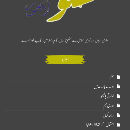
مقامی خبروں اور شہری مسائل سے متعلق خبریں، کالم، مضامین، تجزیے اور تبصرے
ادارہ
کالم
ہمارے بارے میں
ادارتی پالیسی
ہماری ٹیم
رابطہ کریں
استعمال کے شرائط و ضوابط