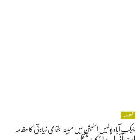
تحفظِ عامہ
جیکب آباد پولیس اسٹیشن میں مبینہ اجتماعی زیادتی کا مقدمہ
ایف آئی اے لاڑکانہ منتقل