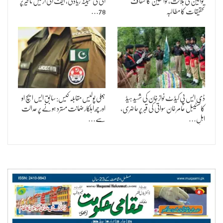
خواتین کی ہلاکت، لواحقین کا شفاف
آئی کی مبینہ زیادتی، ایف آئی آر میں تاخیر پر
تحقیقات کا مطالبہ
78…
ڈی ایس پی کیڈٹ نواز خان کی شہید ہیڈ
جعلی پولیس مقابلہ کیس: سابق ایس ایچ او
کانسٹیبل عامر خان سواتی کی قبر پر حاضری،
اور چھ اہلکار ضمانت مسترد ہونے پر عدالت
اہلِ…
سے…