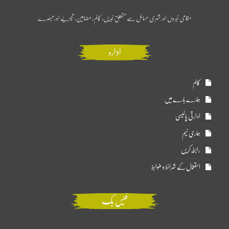
مقامی خبروں اور شہری مسائل سے متعلق خبریں، کالم، مضامین، تجزیے اور تبصرے
ادارہ
کالم
ہمارے بارے میں
ادارتی پالیسی
ہماری ٹیم
رابطہ کریں
استعمال کے شرائط و ضوابط
فیس بک