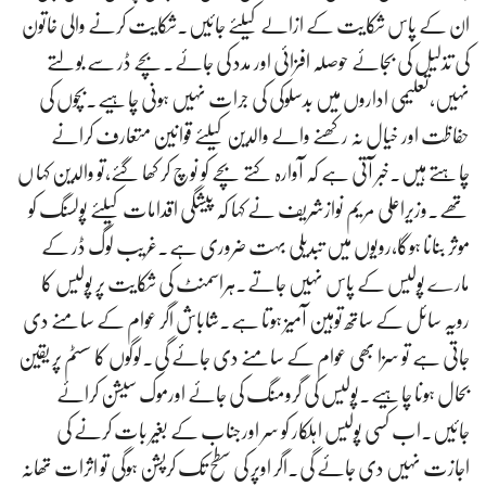
ان کے پاس شکایت کے ازالے کیلئے جائیں۔شکایت کرنے والی خاتون
کی تذلیل کی بجائے حوصلہ افزائی اور مدد کی جائے۔بچے ڈر سے بولتے
نہیں،تعلیمی اداروں میں بدسلوکی کی جرات نہیں ہونی چاہیے۔بچوں کی
حفاظت اور خیال نہ رکھنے والے والدین کیلئے قوانین متعارف کرانے
چاہتے ہیں۔خبر آتی ہے کہ آوارہ کتے بچے کو نوچ کر کھا گئے،تو والدین کہا ں
تھے۔وزیراعلی مریم نوازشریف نے کہا کہ پیشگی اقدامات کیلئے پولسنگ کو
موثر بنانا ہوگا،رویوں میں تبدیلی بہت ضروری ہے۔غریب لوگ ڈر کے
مارے پولیس کے پاس نہیں جاتے۔ہراسمنٹ کی شکایت پر پولیس کا
رویہ سائل کے ساتھ توہین آمیز ہوتا ہے۔شاباش اگر عوام کے سامنے دی
جاتی ہے تو سزا بھی عوام کے سامنے دی جائے گی۔لوگوں کا سسٹم پر یقین
بحال ہونا چاہیے۔پولیس کی گرومنگ کی جائے اورموک سیشن کرائے
جائیں۔اب کسی پولیس اہلکار کو سر اورجناب کے بغیر بات کرنے کی
اجازت نہیں دی جائے گی۔اگر اوپر کی سطح تک کرپشن ہوگی تو اثرات تھانہ