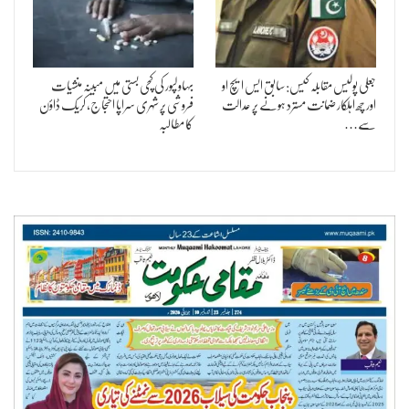
جعلی پولیس مقابلہ کیس: سابق ایس ایچ او
بہاولپور کی کچی بستی میں مبینہ منشیات
اور چھ اہلکار ضمانت مسترد ہونے پر عدالت
فروشی پر شہری سراپا احتجاج، کریک ڈاؤن
سے…
کا مطالبہ