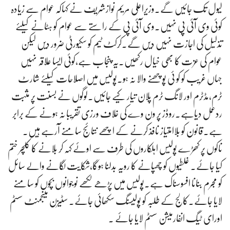
لیول تک جائیں گے۔وزیراعلی مریم نوازشریف نے کہاکہ عوام سے زیادہ
کوئی وی آئی پی نہیں۔وی آئی پی کے راستے سے عوام کو ہٹانے کیلئے
تذلیل کی اجازت نہیں دیں گے۔کرکٹ ٹیم کو سکیورٹی ضرور دیں لیکن
عوام کی عزت کا بھی خیال رکھیں۔یہ پنجاب ہے،کوئی ایسا علاقہ نہیں
جہاں غریب کو کو ئی پوچھنے والا نہ ہو۔پولیس میں اصلاحات کیلئے شارٹ
ٹرم،مڈٹرم اور لانگ ٹرم پلان تیار کیے جائیں۔لوگوں نے بسنت پر مثبت
ردعمل دیاہے۔روڈز پر ون وے کی خلاف ورزی تقریبا نہ ہونے کے برابر
ہے۔قانون کو بلاامتیاز نافذ کرنے کے اچھے نتائج سامنے آرہے ہیں۔
ناکوں پر کھڑے پولیس اہلکاروں کی طرف سے اوئے کہہ کر بلانے کا کلچر ختم
کیا جائے۔ غلطیوں کو چھپانے کا رویہ بدلنا ہوگا،شکایت لگانے والے سائل
کو مجرم بنانا افسوسناک ہے۔پولیس میں پڑھے لکھے نوجوانوں بچوں کو سامنے
لایا جائے۔کالج کے طلبہ کو پولیسنگ سکھائی جائے۔ سٹیزن مینجمنٹ سسٹم
اورای ٹیگ انفارمیشن سسٹم لایا جائے ۔