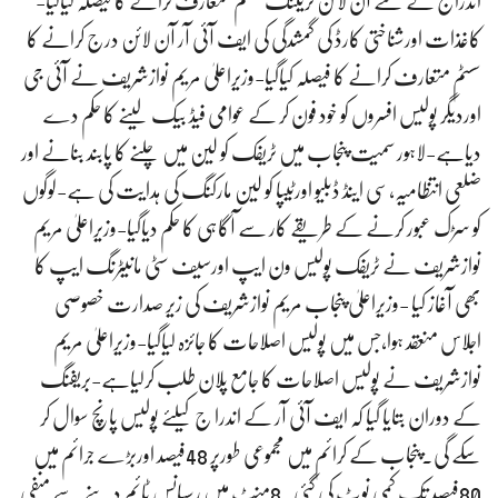
اندراج کے لئے آن لائن ٹریکنگ سسٹم متعارف کرانے کا فیصلہ کیاگیا-
کاغذات اورشناختی کارڈ کی گمشدگی کی ایف آئی آر آن لائن درج کرانے کا
سسٹم متعارف کرانے کا فیصلہ کیاگیا-وزیراعلیٰ مریم نوازشریف نے آئی جی
اوردیگر پولیس افسروں کو خود فون کر کے عوامی فیڈ بیک لینے کا حکم دے
دیاہے-لاہور سمیت پنجاب میں ٹریفک کو لین میں چلنے کا پابند بنانے اور
ضلعی انتظامیہ،سی اینڈ ڈبلیو اورٹیپا کو لین مارکنگ کی ہدایت کی ہے-لوگوں
کو سڑک عبور کرنے کے طریقے کار سے آگاہی کا حکم دیاگیا-وزیراعلیٰ مریم
نوازشریف نے ٹریفک پولیس ون ایپ اورسیف سٹی مانیٹرنگ ایپ کا
بھی آغاز کیا -وزیراعلیٰ پنجاب مریم نوازشریف کی زیر صدارت خصوصی
اجلاس منعقد ہوا،جس میں پولیس اصلاحات کا جائزہ لیاگیا-وزیراعلیٰ مریم
نوازشریف نے پولیس اصلاحات کا جامع پلان طلب کرلیاہے-بریفنگ
کے دوران بتایا گیا کہ ایف آئی آر کے اندرا ج کیلئے پولیس پانچ سوال کر
سکے گی۔پنجاب کے کرائم میں مجموعی طورپر 48فیصد اوربڑے جرائم میں
80فیصد تک کمی نوٹ کی گئی۔8منٹ میں رسپانس ٹائم دینے سے منفی