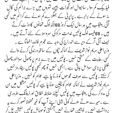
فیڈ بیک کم ہوا۔ساہیوال اورگجرات جیسے شہروں میں بڑے جرائم کی کال
نہ ہونے کے برابرہے۔پراپرٹی کے جھگڑے کم ہونے سے کرائم میں کمی
آئی۔پنجاب میں ہر سال ایک کروڑ 68لاکھ لوگ تھانوں کا وزٹ کرتے
ہیں۔ 68فیصد لوگ پولیس خدمت مرکز کی سروسز کے لئے آتے ہیں۔
ایف آئی آر کے دیر سے اندراج کی وجہ سے مجرم فائدہ اٹھاتا ہے۔
وزیراعلی مریم نوازشریف نے کہا کہ بچوں کے ساتھ درندگی کرنے والے
کسی رعایت کے مستحق نہیں۔پولیس میں بڑے جرم پر چھوٹی سزا اورچھوٹی
غلطی پربڑی سزا مل جاتی ہے۔ابھی نہیں تو پھر کبھی پولیس ریفارمز نہیں
کرسکتے۔پولیس سے صرف مجرموں کو ڈرنا چاہیے عوام کو نہیں۔ وزیراعلی
مریم نوازشریف نے کہاکہ عوام کو یقین ہونا چاہیے کہ پولیس مشکل میں ان
کی مدد کرے گی۔پنجاب میں پولیس کیلئے ضابطہ اخلاق اورٹریننگ ضروری
ہے۔میرے ہوتے ہوئے کوئی بیٹی اپنے آپ کو غیر محفوظ تصور کرے یہ
برداشت نہیں۔خواتین تھانے نہیں آسکتی تو موبائل پولیس سٹیشن چل کر