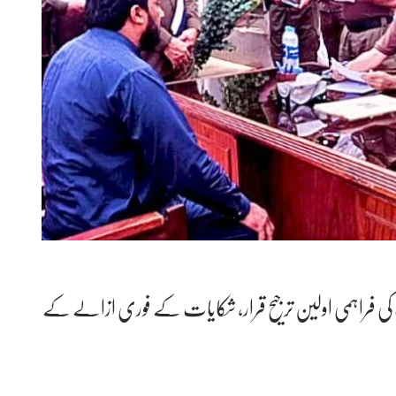
انصاف کی فراہمی اولین ترجیح قرار، شکایات کے فوری ازالے کے