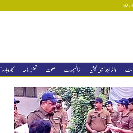
 و ضوابط
جمنٹ
واٹر اینڈ سینی ٹیشن
ٹرانسپورٹ
صحت
تحفظِ عامہ
کاروبار و