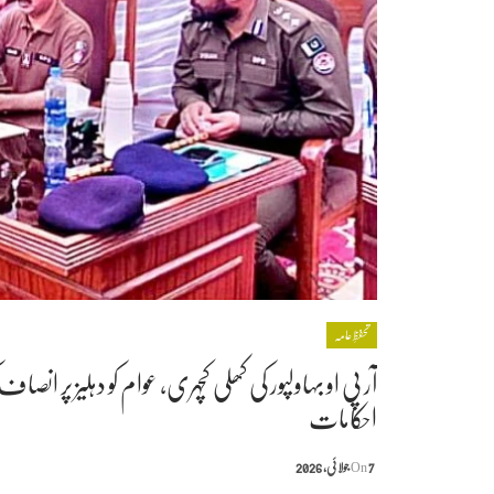
تحفظِ عامہ
آر پی او بہاولپور کی کھلی کچہری، عوام کو دہلیز پر 
احکامات
7 جولائی, 2026
On