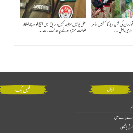
 خان کی شہید ہیڈ کانسٹیبل عامر
جعلی پولیس مقابلہ کیس: سابق ایس ایچ او اور چھ اہلکار
ر حاضری، اہلِ…
ضمانت مسترد ہونے پر عدالت سے…
ادارہ
فیس بک
لم
ارے بارے میں
ارتی پالیسی