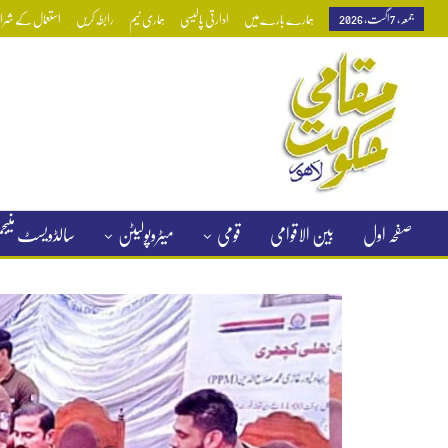
جمعہ, 7 اگست, 2026
ہمارے بارے میں
ادارتی پالیسی
ہماری ٹیم
رابطہ کریں
استعمال کے شرائط
صفحہ اول
بین الاقوامی
قومی
میٹروپولیٹن
سالڈویسٹ منی
کلاسیفائیڈ