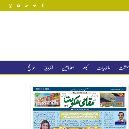
 معیشت
ماحولیات
کالم
مضامین
انٹرویوز
مواقع