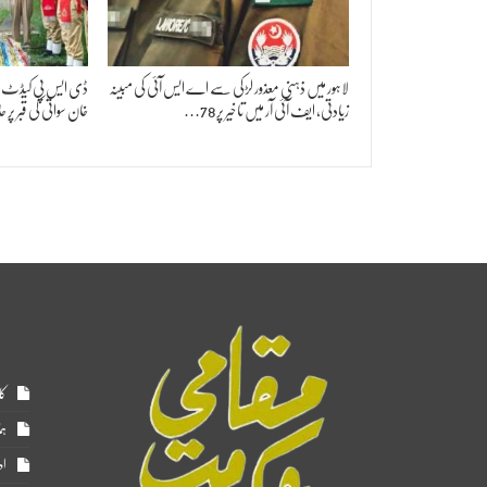
لاہور میں ذہنی معذور لڑکی سے اے ایس آئی کی مبینہ
ڈی ایس پی کیڈٹ نواز
زیادتی، ایف آئی آر میں تاخیر پر 78…
خان سواتی کی قبر پ
کا
ہم
اد