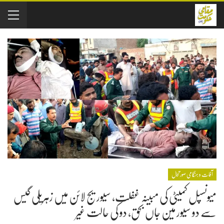
آفات و ہنگامی صورتحال
میونسپل کمیٹی کی مبینہ غفلت، سیوریج لائن میں زہریلی گیس
سے دو سیور مین جاں بحق، دو کی حالت غیر