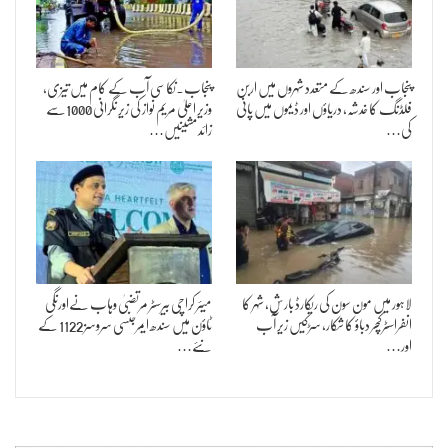
پنجاب اور سندھ کے متعدد شہروں میں اربن
پنجاب۔نکاسی آب کے کام میں تیزی،
فلڈنگ کا خدشہ، دریاؤں اور ڈیموں میں پانی
وزیر اعلیٰ مریم نواز کی زیر نگرانی 1000سے
کی…
زائد مشینیں…
لاہور میں مون سون کی ریکارڈ بارش، شہر کا
میئر کراچی بیرسٹر مرتضیٰ وہاب نےاورنگی
انفراسٹرکچر دباؤ کا شکار، سڑکیں زیر آب
ٹاؤن میں سندھ ایمرجنسی سروسز 1122 کے
اور…
نئے…