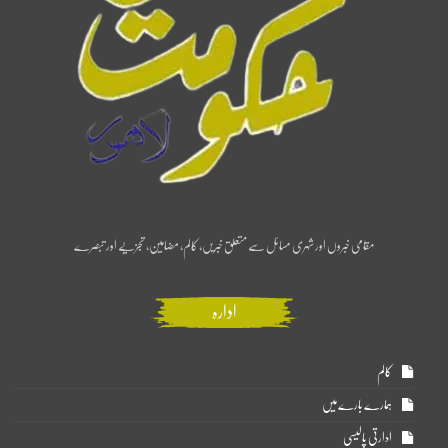
مقامی خبروں اور شہری مسائل سے متعلق خبریں، کالم، مضامین، تجزیے اور تبصرے
ادارہ
کالم
ہمارے بارے میں
ادارتی پالیسی