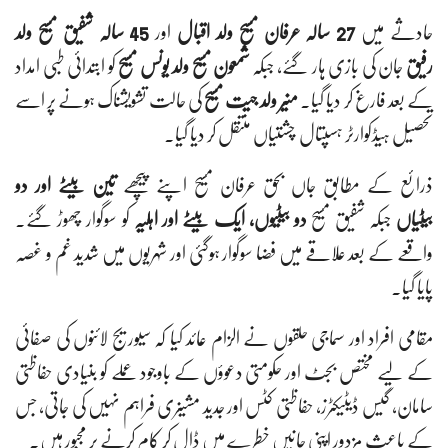
حادثے میں
27 سالہ عرفان مسیح ولد اقبال
اور
45 سالہ شفیق مسیح ولد
رفیق
جان کی بازی ہار گئے، جبکہ
شمعون مسیح ولد یونس مسیح
کو ابتدائی طبی امداد
کے بعد فارغ کر دیا گیا۔
منیر ولد جیت مسیح
کی حالت تشویشناک ہونے پر اسے
تحصیل ہیڈکوارٹر ہسپتال چشتیاں منتقل کر دیا گیا۔
ذرائع کے مطابق جاں بحق عرفان مسیح اپنے پیچھے
تین بیٹے اور دو
بیٹیاں
جبکہ شفیق مسیح
دو بیٹیوں، ایک بیٹے اور اہلیہ
کو سوگوار چھوڑ گئے۔
واقعے کے بعد علاقے میں فضا سوگوار ہوگئی اور شہریوں میں شدید غم و غصہ
پایا گیا۔
مقامی افراد اور سماجی حلقوں نے الزام عائد کیا کہ سیوریج لائنوں کی صفائی
کے لیے مختص بجٹ اور حکومتی دعوؤں کے باوجود عملے کو بنیادی حفاظتی
سامان، گیس ڈیٹیکٹرز، حفاظتی کٹس اور جدید مشینری فراہم نہیں کی جاتی، جس
کے باعث مزدور اپنی جانیں خطرے میں ڈال کر کام کرنے پر مجبور ہیں۔