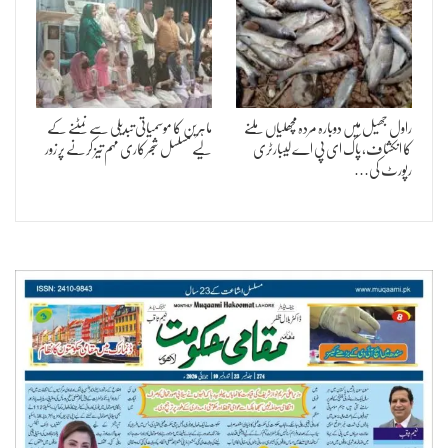
راول جھیل میں دوبارہ مردہ مچھلیاں ملنے
ماہرین کا موسمیاتی تبدیلی سے نمٹنے کے
کا انکشاف، پاک ای پی اے لیبارٹری
لیے مسلسل شجرکاری مہم تیز کرنے پر زور
رپورٹ کی…