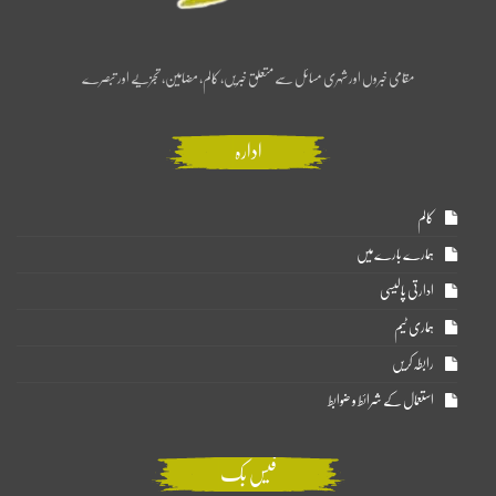
مقامی خبروں اور شہری مسائل سے متعلق خبریں، کالم، مضامین، تجزیے اور تبصرے
ادارہ
کالم
ہمارے بارے میں
ادارتی پالیسی
ہماری ٹیم
رابطہ کریں
استعمال کے شرائط و ضوابط
فیس بک