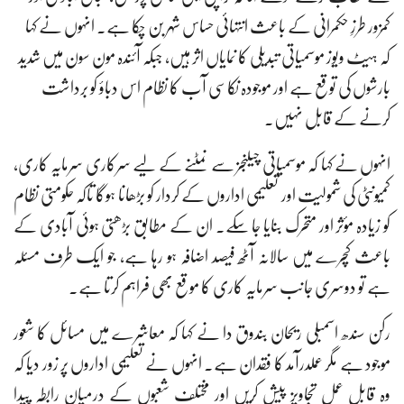
کمزور طرزِ حکمرانی کے باعث انتہائی حساس شہر بن چکا ہے۔ انہوں نے کہا
کہ ہیٹ ویوز موسمیاتی تبدیلی کا نمایاں اثر ہیں، جبکہ آئندہ مون سون میں شدید
بارشوں کی توقع ہے اور موجودہ نکاسی آب کا نظام اس دباؤ کو برداشت
کرنے کے قابل نہیں۔
انہوں نے کہا کہ موسمیاتی چیلنجز سے نمٹنے کے لیے سرکاری سرمایہ کاری،
کمیونٹی کی شمولیت اور تعلیمی اداروں کے کردار کو بڑھانا ہوگا تاکہ حکومتی نظام
کو زیادہ مؤثر اور متحرک بنایا جا سکے۔ ان کے مطابق بڑھتی ہوئی آبادی کے
باعث کچرے میں سالانہ آٹھ فیصد اضافہ ہو رہا ہے، جو ایک طرف مسئلہ
ہے تو دوسری جانب سرمایہ کاری کا موقع بھی فراہم کرتا ہے۔
رکن سندھ اسمبلی ریحان بندوق دا نے کہا کہ معاشرے میں مسائل کا شعور
موجود ہے مگر عملدرآمد کا فقدان ہے۔ انہوں نے تعلیمی اداروں پر زور دیا کہ
وہ قابلِ عمل تجاویز پیش کریں اور مختلف شعبوں کے درمیان رابطہ پیدا