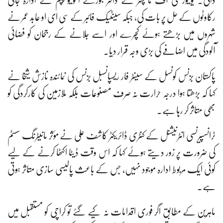
ڈالی۔ یونیورسٹی آف مانچسٹر کے ڈاکٹر جوزے انتونیو پپم نے ادارہ جاتی
رکاوٹوں کے حل پر بات کی، جبکہ سینٹیک فائبر کے سی ای او عابد عمر نے
شہروں میں بڑھتے ہوئے کچرے اور اسے جلانے کے رجحان کو فضائی
آلودگی میں اضافے کی بڑی وجہ قرار دیا۔
پاکستان بزنس کونسل کے سینٹر فار ریسپانسبل بزنس کی نمائندہ نازش شیخا نے
کہا کہ بڑھتا ہوا درجہ حرارت نہ صرف مصنوعات بلکہ ملازمین کی کارکردگی کو
بھی متاثر کر رہا ہے۔
ٹرانسپیرنسی انٹرنیشنل کے کنٹری ڈائریکٹر کاشف علی نے مؤثر مانیٹرنگ سسٹم
کی ضرورت پر زور دیتے ہوئے کہا کہ اس وقت ڈیٹا اکٹھا کرنے کے لیے
کوئی ایک مربوط ادارہ موجود نہیں، جس کے باعث پالیسی سازی متاثر ہوتی
ہے۔
ماہرین کے مطابق اگر فوری اقدامات نہ کیے گئے تو کراچی کو مستقبل میں