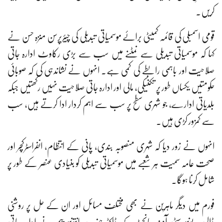
کریں۔
قومی اسمبلی کی قائمہ کمیٹی برائے موسمیاتی تبدیلی کی چیئرپرسن منزہ حسن نے
کہا کہ موسمیاتی تبدیلی سے نمٹنے میں سب سے بڑی رکاوٹ ادارہ جاتی
صلاحیت اور باہمی رابطے کی کمی ہے۔ انہوں نے نشاندہی کی کہ صوبائی
حکومتیں یکساں طور پر تکنیکی، مالی اور ادارہ جاتی صلاحیت نہیں رکھتیں جبکہ
بلدیاتی ادارے، جو شہری سطح پر سب سے اہم کردار ادا کرتے ہیں، سب
سے کمزور کڑی ہیں۔
انہوں نے زور دیا کہ شہری منصوبہ بندی، پانی کے انتظام، انفراسٹرکچر اور
صحت عامہ سمیت ہر شعبے میں موسمیاتی تبدیلی کو بنیادی عنصر کے طور پر
شامل کرنا ہوگا۔
فورم میں دیگر ماہرین نے بھی مختلف مسائل اور ان کے حل پر روشنی