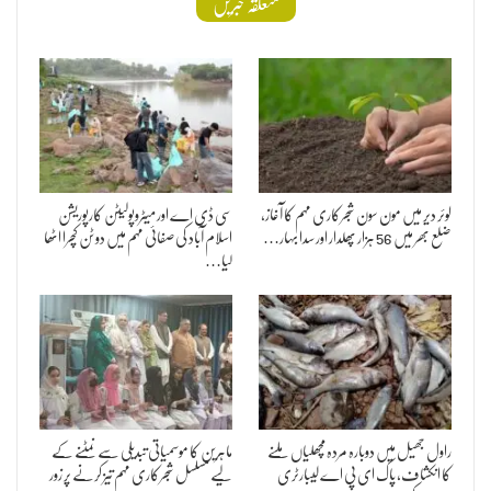
متعلقہ خبریں
لوئر دیر میں مون سون شجرکاری مہم کا آغاز،
سی ڈی اے اور میٹروپولیٹن کارپوریشن
ضلع بھر میں 56 ہزار پھلدار اور سدا بہار…
اسلام آباد کی صفائی مہم میں دو ٹن کچرا اٹھا
لیا…
راول جھیل میں دوبارہ مردہ مچھلیاں ملنے
ماہرین کا موسمیاتی تبدیلی سے نمٹنے کے
کا انکشاف، پاک ای پی اے لیبارٹری
لیے مسلسل شجرکاری مہم تیز کرنے پر زور