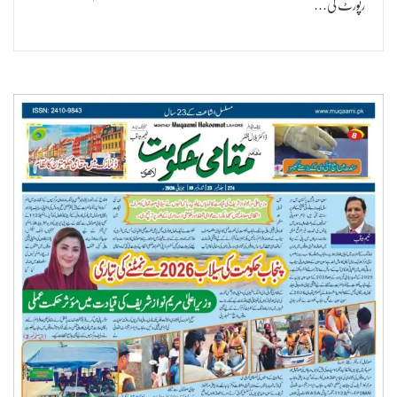
رپورٹ کی…