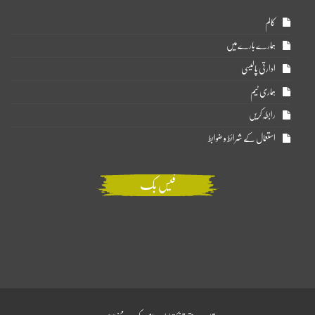
کالم
ہمارے بارے میں
ادارتی پالیسی
ہماری ٹیم
رابطہ کریں
استعمال کے شرائط و ضوابط
فیس بک