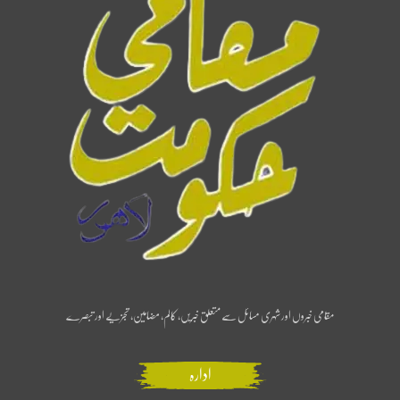
مقامی خبروں اور شہری مسائل سے متعلق خبریں، کالم، مضامین، تجزیے اور تبصرے
ادارہ