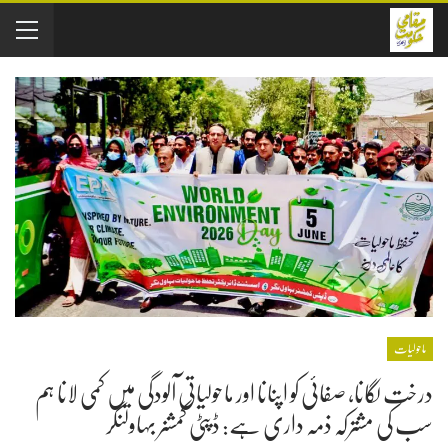
ماحولیات
درخت لگانا، صفائی کو اپنانا اور ماحولیاتی آلودگی میں کمی لانا ہم
سب کی مشترکہ ذمہ داری ہے: ڈپٹی کمشنر بہاولنگر