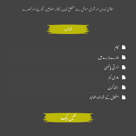
مقامی خبروں اور شہری مسائل سے متعلق خبریں، کالم، مضامین، تجزیے اور تبصرے
ادارہ
کالم
ہمارے بارے میں
ادارتی پالیسی
ہماری ٹیم
رابطہ کریں
استعمال کے شرائط و ضوابط
فیس بک