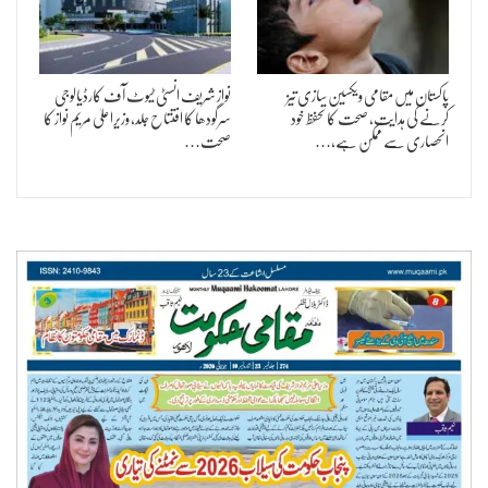
پاکستان میں مقامی ویکسین سازی تیز
نواز شریف انسٹی ٹیوٹ آف کارڈیالوجی
کرنے کی ہدایت، صحت کا تحفظ خود
سرگودھا کا افتتاح جلد، وزیراعلیٰ مریم نواز کا
انحصاری سے ممکن ہے،…
صحت…