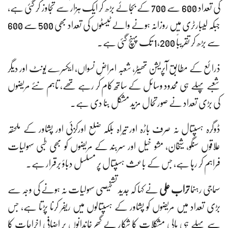
کی تعداد 600 سے 700 کے بجائے بڑھ کر ایک ہزار سے تجاوز کر گئی ہے،
جبکہ لیبارٹری میں روزانہ ہونے والے ٹیسٹوں کی تعداد بھی 500 سے 600
سے بڑھ کر تقریباً 1,200 تک پہنچ گئی ہے۔
ذرائع کے مطابق آپریشن تھیٹر، شعبہ امراضِ نسواں، ایکسرے یونٹ اور دیگر
شعبے پہلے ہی محدود وسائل کے ساتھ کام کر رہے تھے، تاہم نئے مریضوں
کی بڑی تعداد نے صورتحال مزید مشکل بنا دی ہے۔
ڈوگرہ ہسپتال نہ صرف باڑہ اور تیراہ بلکہ ضلع اورکزئی اور پشاور کے ملحقہ
علاقوں سنگو، شیخان، مشو خیل اور سربند کے مریضوں کو بھی طبی سہولیات
فراہم کر رہا ہے، جس کے باعث ہسپتال پر مسلسل دباؤ برقرار ہے۔
سماجی رہنما
تراب علی
نے کہا کہ جدید تشخیصی سہولیات نہ ہونے کی وجہ سے
بڑی تعداد میں مریضوں کو پشاور کے ہسپتالوں میں ریفر کرنا پڑتا ہے، جس
سے پہلے ہی مالی مشکلات کا شکار بے گھر خاندانوں پر اضافی اخراجات کا