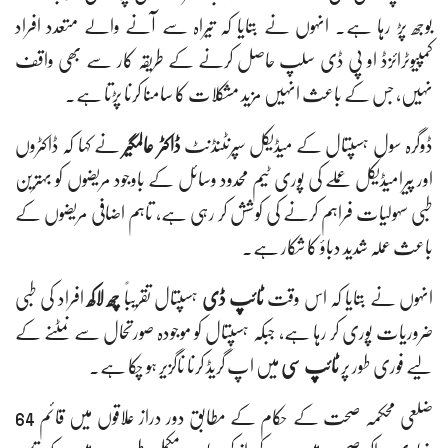
بوجھ پڑ رہا ہے۔ انہوں نے بتایا کہ تیراہ سے آنے والے متعدد افراد
کمپیوٹرائزڈ او پی ڈی سلپ حاصل کرنے کے طریقہ کار سے بھی واقف
نہیں، جس کے باعث انہیں مزید مشکلات کا سامنا کرنا پڑتا ہے۔
ڈوگرہ سول ہسپتال کے میڈیکل سپرنٹنڈنٹ
ڈاکٹر عالمگیر
نے کہا کہ ڈاکٹروں
اور پیرامیڈیکل عملے کی پوری ٹیم محدود وسائل کے باوجود مریضوں کو بہترین
طبی سہولیات فراہم کرنے کی کوشش کر رہی ہے، تاہم اضافی مریضوں کے
باعث عملہ شدید دباؤ کا شکار ہے۔
انہوں نے بتایا کہ اس وقت
ٹائپ ڈی
ہسپتال تقریباً
چھ لاکھ
افراد کی طبی
ضروریات پوری کر رہا ہے، جبکہ ہسپتال کو موجودہ صورتحال سے نمٹنے کے
لیے فوری طور پر
ٹائپ سی
میں اپ گریڈ کرنا ناگزیر ہو چکا ہے۔
ضلعی محکمہ صحت کے حکام کے مطابق دور دراز علاقوں میں قائم 64