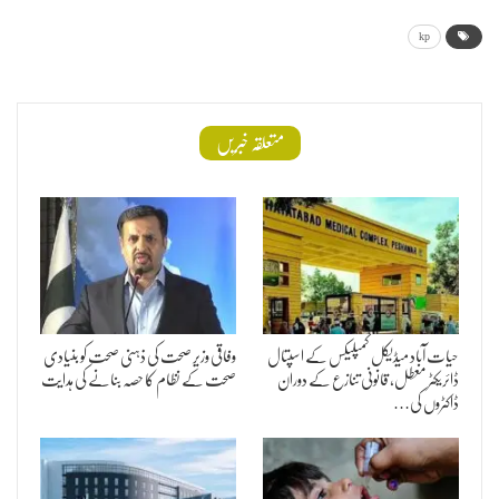
kp
متعلقہ خبریں
حیات آباد میڈیکل کمپلیکس کے اسپتال
وفاقی وزیر صحت کی ذہنی صحت کو بنیادی
ڈائریکٹر معطل، قانونی تنازع کے دوران
صحت کے نظام کا حصہ بنانے کی ہدایت
ڈاکٹروں کی…