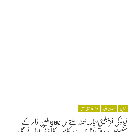
کراچی
میٹروپولیٹن
واٹر اینڈ سینی ٹیشن
فیز ٹو کی فزیبلیٹی تیار۔ فنڈز ملتے ہی 600 ملین ڈالر کے
منصوبوں پر برق رفتاری سے کاموں کا آغاز کیا جائے گا :