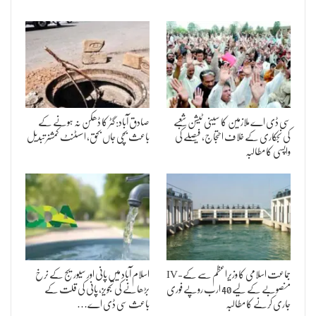
سی ڈی اے ملازمین کا سینی ٹیشن شعبے
صادق آباد: گٹر کا ڈھکن نہ ہونے کے
کی نجکاری کے خلاف احتجاج، فیصلے کی
باعث بچی جاں بحق، اسسٹنٹ کمشنر تبدیل
واپسی کا مطالبہ
جماعت اسلامی کا وزیراعظم سے کے-IV
اسلام آباد میں پانی اور سیوریج کے نرخ
منصوبے کے لیے 40 ارب روپے فوری
بڑھانے کی تجویز، پانی کی قلت کے
جاری کرنے کا مطالبہ
باعث سی ڈی اے…