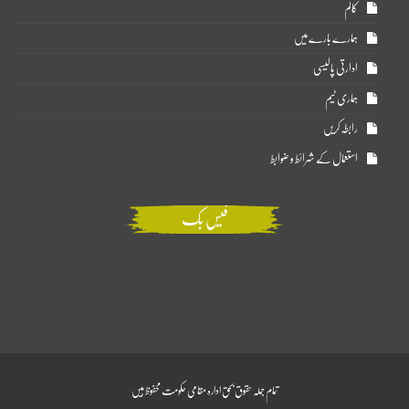
کالم
ہمارے بارے میں
ادارتی پالیسی
ہماری ٹیم
رابطہ کریں
استعمال کے شرائط و ضوابط
فیس بک
تمام جملہ حقوق بحق ادارہ مقامی حکومت محفوظ ہیں