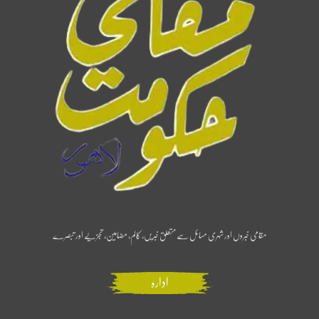
مقامی خبروں اور شہری مسائل سے متعلق خبریں، کالم، مضامین، تجزیے اور تبصرے
ادارہ