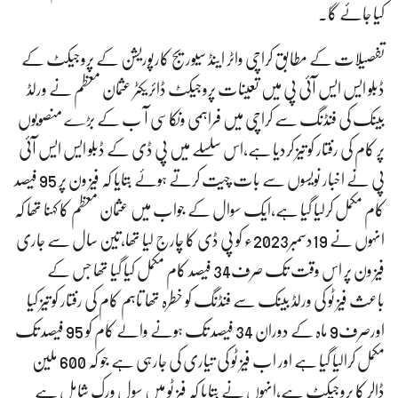
کیا جائے گا۔
تفصیلات کے مطابق کراچی واٹر اینڈ سیوریج کارپوریشن کے پروجیکٹ کے
ڈبلو ایس ایس آئی پی میں تعینات پروجیکٹ ڈائریکٹر عثمان معظم نے ورلڈ
بینک کی فنڈنگ سے کراچی میں فراہمی ونکاسی آ ب کے بڑے منصوبوں
پر کام کی رفتار کو تیز کردیا ہے،اس سلسلے میں پی ڈی کے ڈبلو ایس ایس آئی
پی نے اخبار نویسوں سے بات چیت کرتے ہوئے بتایا کہ فیز ون پر 95 فیصد
کام مکمل کرلیا گیا ہے،ایک سوال کے جواب میں عثمان معظم کا کہنا تھا کہ
انہوں نے 19دسمبر2023ء کو پی ڈی کا چارج لیا تھا،تین سال سے جاری
فیز ون پر اس وقت تک صرف34 فیصد کام مکمل کیا گیا تھا جس کے
باعث فیز ٹو کی ورلڈ بینک سے فنڈنگ کو خطرہ تھا تاہم کام کی رفتار کو تیز کیا
اورصرف9 ماہ کے دوران 34 فیصد تک ہونے والے کام کو 95 فیصد تک
مکمل کرالیا گیا ہے اور اب فیز ٹو کی تیاری کی جارہی ہے جو کہ 600 ملین
ڈالر کا پروجیکٹ ہے،انہوں نے بتایا کہ فیز ٹو میں سول ورک شامل ہے