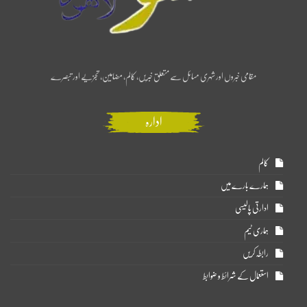
مقامی خبروں اور شہری مسائل سے متعلق خبریں، کالم، مضامین، تجزیے اور تبصرے
ادارہ
کالم
ہمارے بارے میں
ادارتی پالیسی
ہماری ٹیم
رابطہ کریں
استعمال کے شرائط و ضوابط