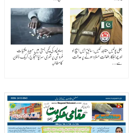
جعلی پولیس مقابلہ کیس: سابق ایس ایچ او
بہاولپور کی کچی بستی میں مبینہ منشیات
اور چھ اہلکار ضمانت مسترد ہونے پر عدالت
فروشی پر شہری سراپا احتجاج، کریک ڈاؤن
سے…
کا مطالبہ