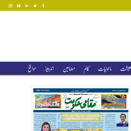
 معیشت
ماحولیات
کالم
مضامین
انٹرویوز
مواقع