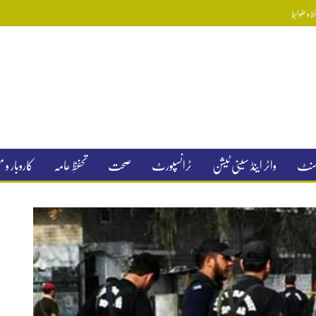
 و ضوابط
جمنٹ
واٹر اینڈ سینی ٹیشن
ٹرانسپورٹ
صحت
تحفظِ عامہ
کاروبار و