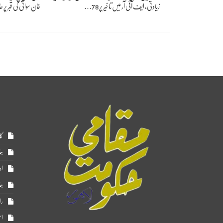
زیادتی، ایف آئی آر میں تاخیر پر 78…
خان سواتی کی قبر پ
کا
ہم
اد
ہم
را
اس