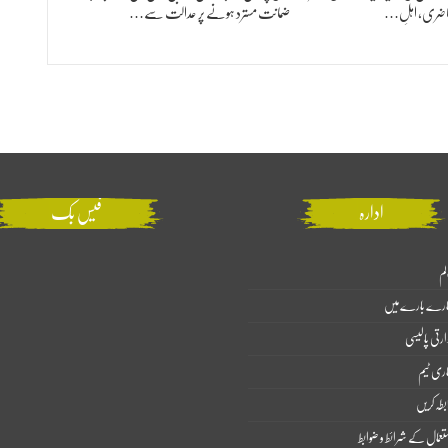
ر حاضری، اہلِ…
ضمانت مسترد ہونے پر عدالت سے…
ادارہ
فیس بک
لم
ارے بارے میں
ارتی پالیسی
اری ٹیم
بطہ کریں
تعمال کے شرائط و ضوابط