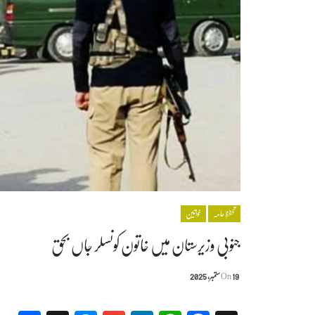
تحفظِ عامہ
خواتین
جنوبی وزیرستان میں خاتون کونسلر جاں بحق
19 ستمبر, 2025
On