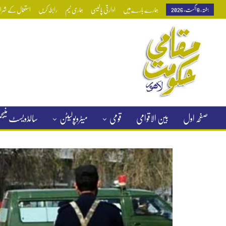
ہفتہ, 8 اگست, 2026
ہمارے بارے میں
ادارتی پالیسی
ہماری ٹیم
رابطہ کریں
استعمال کے شرائط
صفحہ اول
بین الاقوامی
قومی
میٹروپولیٹن
سالڈویسٹ منی
کلاسیفائیڈ