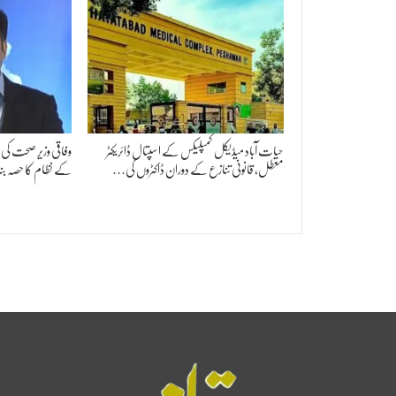
حیات آباد میڈیکل کمپلیکس کے اسپتال ڈائریکٹر
وفاقی وزیر صحت کی
معطل، قانونی تنازع کے دوران ڈاکٹروں کی…
کے نظام کا حصہ بن