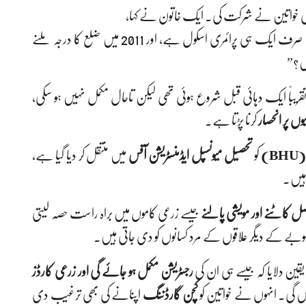
 کی خواتین نے شرکت کی۔ ایک خاتون نے کہا،
“کیا آپ یقین کر سکتے ہیں کہ پورے سابقہ قبائلی علاقے میں صرف ایک ہی پرائمری اسکول ہے، اور 2011 میں ضلع کا درجہ ملنے
ں؟”
قریباً ایک دہائی قبل شروع ہوئی تھی لیکن تاحال مکمل نہیں ہو سکی،
وں پر انحصار
کرنا پڑتا ہے۔
)
کو
تحصیل میونسپل ایڈمنسٹریشن آفس
میں منتقل کر دیا گیا ہے،
 ہیں۔
 کاٹنے اور مویشی پالنے
جیسے زرعی کاموں میں براہ راست حصہ لیتی
بے کے دیگر علاقوں کے مرد کسانوں کو دی جاتی ہیں۔
قین دلایا کہ جیسے ہی ان کی
رجسٹریشن مکمل ہو جائے گی اور زرعی کارڈز
ائیں گی۔ انہوں نے خواتین کو
کچن گارڈننگ
اپنانے کی بھی ترغیب دی