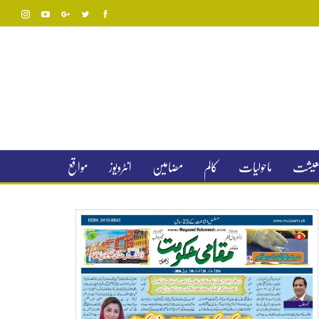
 معیشت
ماحولیات
کالم
مضامین
انٹرویوز
مواقع