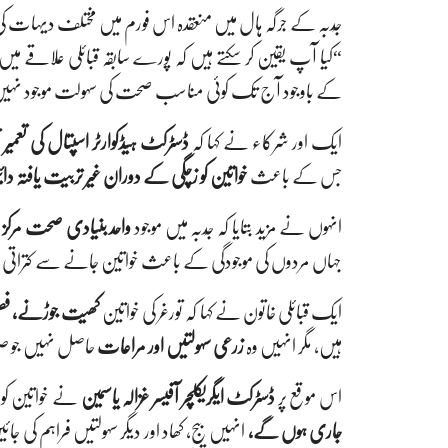
جُدبہ کے جرگہ ہال میں منعقدہ اس فورم میں مختلف دیہات
کے باوجود آج تک کوئی مناسب صحت کی سہولت موجود نہی
ایک اور شرکاء نے کہا کہ
ڈسٹرکٹ ہیڈکوارٹر اسپتال کی تعمیر
ت
جس کے باعث
خواتین کو زچگی کے دوران غیر تربیت یافتہ دائی
انہوں نے مزید بتایا کہ جُدبہ میں موجود
واحد بنیادی صحت مرکز (BHU
جہاں مردوں کی موجودگی کے باعث خواتین جانے سے کتراتی
ایک قبائلی خاتون نے کہا کہ تورغر کی خواتین
کھیت جوڑنے، فصل
ہیں، مگر انہیں وہ
زرعی سہولتیں اور مراعات
حاصل نہیں جو صو
اس موقع پر
ڈسٹرکٹ ایگریکلچر آفیسر غزالہ یاسمین
نے خواتین کو ی
جاری ہوں گے،
انہیں بیج، کھاد اور دیگر سہولتیں فراہم کی ج