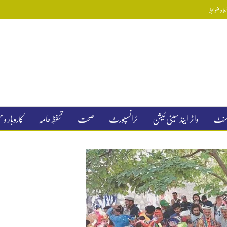
 و ضوابط
جمنٹ
واٹر اینڈ سینی ٹیشن
ٹرانسپورٹ
صحت
تحفظِ عامہ
کاروبار و