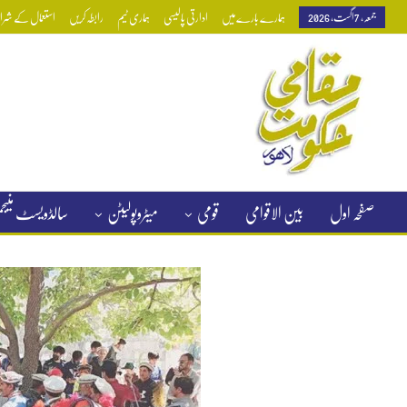
جمعہ, 7 اگست, 2026
ہمارے بارے میں
ادارتی پالیسی
ہماری ٹیم
رابطہ کریں
استعمال کے شرائط
صفحہ اول
بین الاقوامی
قومی
میٹروپولیٹن
سالڈویسٹ منی
کلاسیفائیڈ