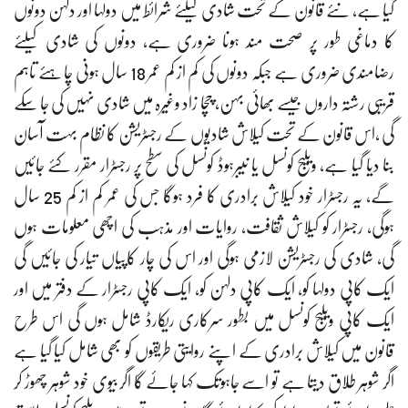
گیا ہے، نئے قانون کے تحت شادی کیلئے شرائط میں دولہا اور دلہن دونوں
کا دماغی طور پر صحت مند ہونا ضروری ہے، دونوں کی شادی کیلئے
رضامندی ضروری ہے جبکہ دونوں کی کم از کم عمر 18 سال ہونی چاہئے تاہم
قریبی رشتہ داروں جیسے بھائی بہن، چچا زاد وغیرہ میں شادی نہیں کی جا سکے
گی ،اس قانون کے تحت کیلاش شادیوں کے رجسٹریشن کا نظام بہت آسان
بنا دیا گیا ہے، ویلیج کونسل یا نیبرہوڈ کونسل کی سطح پر رجسٹرار مقرر کئے جائیں
گے، یہ رجسٹرار خود کیلاش برادری کا فرد ہوگا جس کی عمر کم از کم 25 سال
ہوگی، رجسٹرار کو کیلاش ثقافت، روایات اور مذہب کی اچھی معلومات ہوں
گی، شادی کی رجسٹریشن لازمی ہوگی اور اس کی چار کاپیاں تیار کی جائیں گی
ایک کاپی دولہا کو، ایک کاپی دلہن کو، ایک کاپی رجسٹرار کے دفتر میں اور
ایک کاپی ویلیج کونسل میں بطور سرکاری ریکارڈ شامل ہوں گی اس طرح
قانون میں کیلاش برادری کے اپنے روایتی طریقوں کو بھی شامل کیا گیا ہے
اگر شوہر طلاق دیتا ہے تو اسے جاہوتک کہا جائے گا اگر بیوی خود شوہر چھوڑ کر