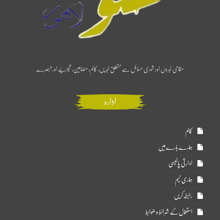
مقامی خبروں اور شہری مسائل سے متعلق خبریں، کالم، مضامین، تجزیے اور تبصرے
ادارہ
کالم
ہمارے بارے میں
ادارتی پالیسی
ہماری ٹیم
رابطہ کریں
استعمال کے شرائط و ضوابط