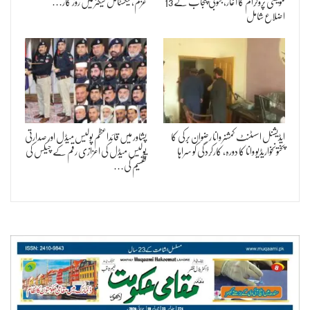
مویشی پروگرام کا آغاز، جنوبی پنجاب کے 13
عزم، ٹیکسٹائل سیکٹر میں روز گار…
اضلاع شامل
ایڈیشنل اسسٹنٹ کمشنر وانا رضوان برکی کا
پشاور میں قائداعظم پولیس میڈل اور صدارتی
پختونخواریڈیو وانا کا دورہ، کارکردگی کو سراہا
پولیس میڈل کی اعزازی رقم کے چیکس کی
تقسیم کی…