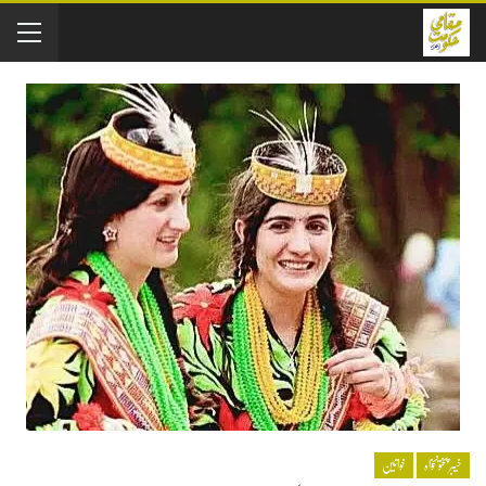
خیبر پختونخواہ
خواتین