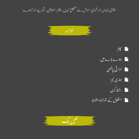
مقامی خبروں اور شہری مسائل سے متعلق خبریں، کالم، مضامین، تجزیے اور تبصرے
ادارہ
کالم
ہمارے بارے میں
ادارتی پالیسی
ہماری ٹیم
رابطہ کریں
استعمال کے شرائط و ضوابط
فیس بک