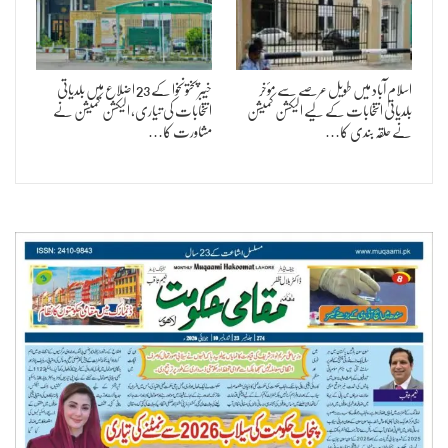
اسلام آباد میں طویل عرصے سے مؤخر
خیبرپختونخوا کے 23 اضلاع میں بلدیاتی
بلدیاتی انتخابات کے لیے الیکشن کمیشن
انتخابات کی تیاری، الیکشن کمیشن نے
نے حلقہ بندی کا…
مشاورت کا…