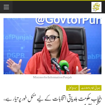
Minister for Information Punjab
بلدیاتی نظام واصلاحات
میٹروپولیٹن
پنجاب حکومت بلدیاتی انتخابات کے لیے مکمل طور پر تیار ہے،