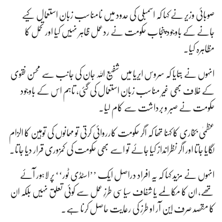
صوبائی وزیر نے کہا کہ اسمبلی کی حدود میں نامناسب زبان استعمال کیے
جانے کے باوجود پنجاب حکومت نے ردعمل ظاہر نہیں کیا اور تحمل کا
مظاہرہ کیا۔
انہوں نے بتایا کہ سروس ایریا میں شفیع اللہ جان کی جانب سے محسن نقوی
کے خلاف بھی غیر مناسب زبان استعمال کی گئی، تاہم اس کے باوجود
حکومت نے صبر و برداشت سے کام لیا۔
عظمیٰ بخاری کا کہنا تھا کہ اگر حکومت کارروائی کرتی تو مہمانوں کی توہین کا الزام
لگایا جاتا اور اگر نظرانداز کیا جائے تو اسے بھی حکومت کی کمزوری قرار دیا جاتا۔
انہوں نے مزید کہا کہ یہ افراد دراصل ایک ’’اسٹڈی ٹور‘‘ پر لاہور آئے
تھے، ان کا مکالمے یا شفاف سیاسی طرزِ عمل سے کوئی تعلق نہیں بلکہ ان
کا مقصد صرف این آر او طرز کی رعایت حاصل کرنا ہے۔