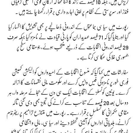
گریزاں ہیں، جبکہ 10 فیصد سے زائد کا کہنا تھا کہ ارکانِ قومی اسمبلی ترقیاتی
فنڈز اور سرپرستی کے نظام پر اپنی اجارہ داری برقرار رکھنا چاہتے ہیں۔
رپورٹ میں سیاسی جماعتوں کے اندرونی ڈھانچے پر بھی تشویش کا اظہار کیا
گیا اور بتایا گیا کہ 71 فیصد عہدیداران کو پارٹی قیادت نے نامزد کیا جبکہ صرف
29 فیصد اندرونی انتخابات کے ذریعے منتخب ہوئے، جو مقامی سطح پر
جمہوری خلا کی عکاسی کرتا ہے۔
سفارشات میں کہا گیا کہ منسوخ انتخابات کے امیدواروں کو الیکشن کمیشن
فوری طور پر نامزدگی فیس واپس کرے اور حکومت مالی نقصانات کا ازالہ
کرے۔ یونین کونسلز کے انتخابات ایک ہی دن کے بجائے مرحلہ وار، ہر
دو سال بعد 20 فیصد کے تناسب سے کرانے کی تجویز بھی دی گئی تاکہ
مقامی حکمرانی کا تسلسل برقرار رہے۔ رپورٹ میں متنازع ترامیم پر ریفرنڈم
کرانے، بلدیاتی اداروں کو آئینی تحفظ دینے اور سیاسی، مالی و انتظامی
خودمختاری کی ضمانت فراہم کرنے پر زور دیتے ہوئے کہا گیا کہ تاخیر کا شکار