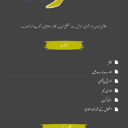
مقامی خبروں اور شہری مسائل سے متعلق خبریں، کالم، مضامین، تجزیے اور تبصرے
ادارہ
کالم
ہمارے بارے میں
ادارتی پالیسی
ہماری ٹیم
رابطہ کریں
استعمال کے شرائط و ضوابط