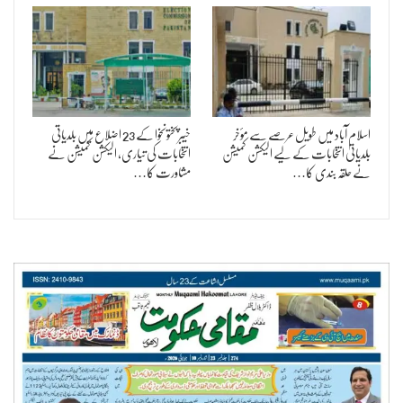
اسلام آباد میں طویل عرصے سے مؤخر
خیبرپختونخوا کے 23 اضلاع میں بلدیاتی
بلدیاتی انتخابات کے لیے الیکشن کمیشن
انتخابات کی تیاری، الیکشن کمیشن نے
نے حلقہ بندی کا…
مشاورت کا…