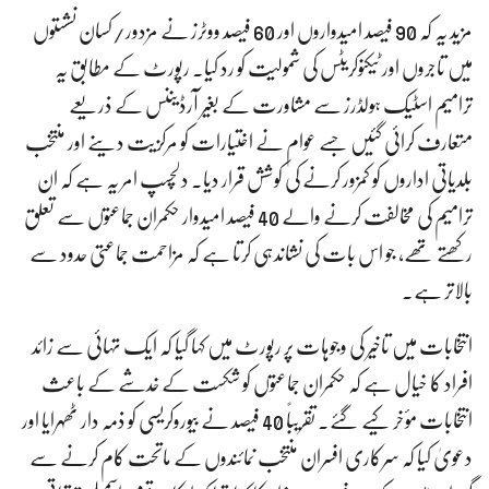
مزید یہ کہ 90 فیصد امیدواروں اور 60 فیصد ووٹرز نے مزدور/کسان نشستوں
میں تاجروں اور ٹیکنوکریٹس کی شمولیت کو رد کیا۔ رپورٹ کے مطابق یہ
ترامیم اسٹیک ہولڈرز سے مشاورت کے بغیر آرڈیننس کے ذریعے
متعارف کرائی گئیں جسے عوام نے اختیارات کو مرکزیت دینے اور منتخب
بلدیاتی اداروں کو کمزور کرنے کی کوشش قرار دیا۔ دلچسپ امر یہ ہے کہ ان
ترامیم کی مخالفت کرنے والے 40 فیصد امیدوار حکمران جماعتوں سے تعلق
رکھتے تھے، جو اس بات کی نشاندہی کرتا ہے کہ مزاحمت جماعتی حدود سے
بالاتر ہے۔
انتخابات میں تاخیر کی وجوہات پر رپورٹ میں کہا گیا کہ ایک تہائی سے زائد
افراد کا خیال ہے کہ حکمران جماعتوں کو شکست کے خدشے کے باعث
انتخابات مؤخر کیے گئے۔ تقریباً 40 فیصد نے بیوروکریسی کو ذمہ دار ٹھہرایا اور
دعویٰ کیا کہ سرکاری افسران منتخب نمائندوں کے ماتحت کام کرنے سے