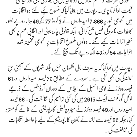
جمہوری شرکت کو منظم انداز میں روکا گیا جس کی بھاری مالی اور سیاسی
قیمت ادا کرنا پڑی۔ رپورٹ میں بتایا گیا کہ منسوخ کیے گئے دو انتخابات
میں مجموعی طور پر 7,866 امیدواروں نے 3 کروڑ 77 لاکھ 40 ہزار روپے بطور
کاغذات نامزدگی فیس جمع کرائی، جبکہ قانونی چارہ جوئی اور انتخابی مہم پر بھی
خطیر اخراجات کیے گئے۔ دونوں منسوخ انتخابات پر مجموعی تخمینہ شدہ
اخراجات 54 کروڑ 43 لاکھ روپے تک پہنچ گئے۔
رپورٹ میں کہا گیا کہ یہ صرف مالی نقصان نہیں بلکہ شہریوں کے آئینی حقِ
نمائندگی کی بھی نفی ہے۔ سروے کے مطابق 70 فیصد امیدواروں اور 61
فیصد ووٹرز نے قومی اسمبلی کے اجلاس کے دوران آرڈیننس کے ذریعے
لوکل گورنمنٹ ایکٹ 2015 میں کی گئی ترامیم کی مخالفت کی۔ 66 فیصد
امیدواروں اور 49 فیصد ووٹرز نے میٹروپولیٹن کارپوریشن کے خاتمے کو مسترد
کیا، جبکہ 50 فیصد سے زائد نے ٹاؤن کارپوریشنز کے لیے بالواسطہ انتخابات
کی مخالفت کی۔