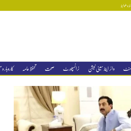
 و ضوابط
جمنٹ
واٹر اینڈ سینی ٹیشن
ٹرانسپورٹ
صحت
تحفظِ عامہ
کاروبار و