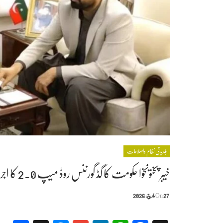
بلدیاتی نظام واصلاحات
خیبر پختونخوا حکومت کا گڈ گورننس روڈ میپ 2.0 کا اجرا، اصلاحاتی ایجنڈا مزید وسیع
27 مارچ, 2026
On