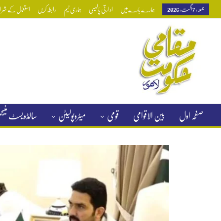
جمعہ, 7 اگست, 2026
ہمارے بارے میں
ادارتی پالیسی
ہماری ٹیم
رابطہ کریں
استعمال کے شرائط
صفحہ اول
بین الاقوامی
قومی
میٹروپولیٹن
سالڈویسٹ منی
کلاسیفائیڈ