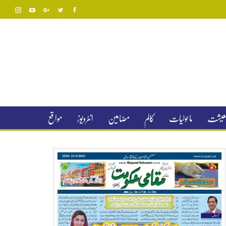
 معیشت
ماحولیات
کالم
مضامین
انٹرویوز
مواقع