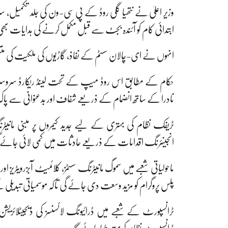
وزیر اعلیٰ نے نتھیا گلی روڈ کے پی سی-ون کی جلد تکمیل،
ابتدائی کام کو آئندہ بجٹ سے قبل مکمل کرنے کی ہدایات ب
انہوں نے ای-چالان سسٹم کے نفاذ، گاڑیوں کی ملکیت کی منتقلی 
حکام کے مطابق اس روڈ میپ کے تحت لینڈ ریکارڈ سروسز کو 
نادرا کے ساتھ انضمام کے ذریعے شفاف اور بدعنوانی سے پاک ل
ٹریفک نظام کی بہتری کے لیے جدید کیمروں پر مبنی مانیٹر
انجینئرنگ اقدامات کے ذریعے حادثات میں کمی لائی جائے
ماحولیاتی شعبے میں سموگ مانیٹرنگ سسٹمز، کلائمیٹ آبزرویٹریز
پلس پروگرام کو مزید وسعت دی جائے گی تاکہ موسمیاتی تبدیلی ک
ٹرانسپورٹ کے شعبے میں ڈرائیونگ لائسنسز کی ڈیجیٹلائز