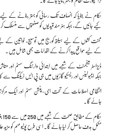
ٹرانسپورٹ نظام کو بہتر بنایا جائے گا۔
حکام نے بتایا کہ انصاف تک رسائی کو بہتر بنانے کے لیے ق
کیے جائیں گے، جبکہ ہنر مند قیدیوں کو صنعتوں سے منسلک کر کے
محنت کشوں کے لیے ہیلتھ کوریج میں توسیع، خواتین کے لیے می
کے لیے مواقع پیدا کرنے کے اقدامات بھی شامل ہیں۔
ڈیزاسٹر مینجمنٹ کے شعبے میں ابتدائی وارننگ سسٹم اور متاثر
جبکہ ایمبولینس اور ریسکیو گاڑیوں میں جی پی ایس ٹریکنگ سے کا
انتظامی اصلاحات کے تحت ای-پنشن سسٹم اور ایک مرکزی کنٹر
جائے گا۔