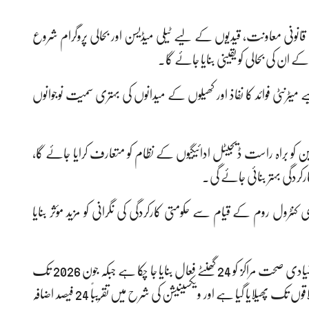
انونی معاونت، قیدیوں کے لیے ٹیلی میڈیسن اور بحالی پروگرام شروع
 ان کی بحالی کو یقینی بنایا جائے گا۔
ٹرنٹی فوائد کا نفاذ اور کھیلوں کے میدانوں کی بہتری سمیت نوجوانوں
ین کو براہ راست ڈیجیٹل ادائیگیوں کے نظام کو متعارف کرایا جائے گا،
رکردگی بہتر بنائی جائے گی۔
ول روم کے قیام سے حکومتی کارکردگی کی نگرانی کو مزید مؤثر بنایا
حکام کے مطابق صحت کے شعبے میں 250 میں سے 150 بنیادی صحت مراکز کو 24 گھنٹے فعال بنایا جا چکا ہے جبکہ جون 2026 تک
مکمل ہدف حاصل کر لیا جائے گا۔ اسی طرح پولیو مہم کو مزید علاقوں تک پھیلایا گیا ہے اور ویکسینیشن کی شرح میں تقریباً 24 فیصد اضافہ