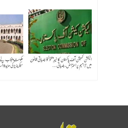
الیکشن کمیشن آف پاکستان کا خیبر پختونخوا بلدیاتی قانون
حکومت پنجاب نے جن
میں ترامیم پر اعتراض، بلدیاتی…
سیکریٹریز کی مزید 9 آسامیاں ختم کر دیں