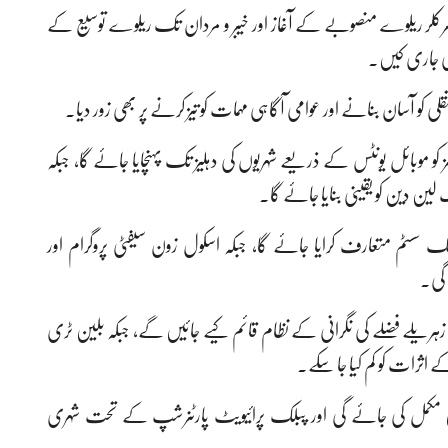
 سرکلر ریلوے منصوبے کے آغاز اور خیبر و مردان تک ریلوے توسیع کے
ھی جاری کیں۔
کو آسان بنانے اور عوامی آگاہی مہمات کو تیز کرنے پر بھی زور دیا۔
موبائل یونٹس کے ذریعے شہریوں کی دہلیز تک پہنچایا جائے گا، جبکہ
ین دین کو یقینی بنایا جائے گا۔
نگ سسٹم متعارف کرایا جائے گا، جبکہ اسکول زون سیفٹی پروگرام اور
 گی۔
 اور زہریلے فضلے کی نگرانی کے نظام قائم کیے جائیں گے، جبکہ بلین ٹری
ے اثرات کو کم کیا جا سکے۔
یشن مکمل کی جائے گی اور پبلک پرائیویٹ پارٹنرشپ کے تحت شہری