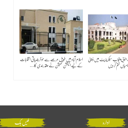
وبی پنجاب سیکریٹریٹ میں ڈپٹی
اسلام آباد میں طویل عرصے سے مؤخر بلدیاتی انتخابات
کے لیے الیکشن کمیشن نے حلقہ بندی کا…
ادارہ
فیس بک