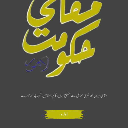
مقامی خبروں اور شہری مسائل سے متعلق خبریں، کالم، مضامین، تجزیے اور تبصرے
ادارہ