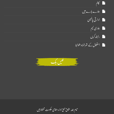
کالم
ہمارے بارے میں
ادارتی پالیسی
ہماری ٹیم
رابطہ کریں
استعمال کے شرائط و ضوابط
فیس بک
تمام جملہ حقوق بحق ادارہ مقامی حکومت محفوظ ہیں