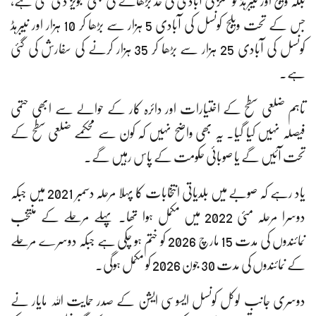
بلکہ ویلج اور نیبرہڈ کونسلز کی آبادی کی حد بڑھانے کی بھی تجویز دی گئی ہے،
جس کے تحت ویلج کونسل کی آبادی 5 ہزار سے بڑھا کر 10 ہزار اور نیبرہڈ
کونسل کی آبادی 25 ہزار سے بڑھا کر 35 ہزار کرنے کی سفارش کی گئی
ہے۔
تاہم ضلعی سطح کے اختیارات اور دائرہ کار کے حوالے سے ابھی حتمی
فیصلہ نہیں کیا گیا۔ یہ بھی واضح نہیں کہ کون سے محکمے ضلعی سطح کے
تحت آئیں گے یا صوبائی حکومت کے پاس رہیں گے۔
یاد رہے کہ صوبے میں بلدیاتی انتخابات کا پہلا مرحلہ دسمبر 2021 میں جبکہ
دوسرا مرحلہ مئی 2022 میں مکمل ہوا تھا۔ پہلے مرحلے کے منتخب
نمائندوں کی مدت 15 مارچ 2026 کو ختم ہو چکی ہے جبکہ دوسرے مرحلے
کے نمائندوں کی مدت 30 جون 2026 کو مکمل ہوگی۔
دوسری جانب لوکل کونسل ایسوسی ایشن کے صدر حمایت اللہ مایار نے