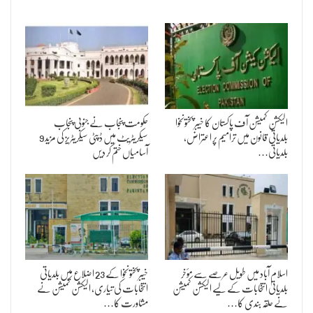
الیکشن کمیشن آف پاکستان کا خیبر پختونخوا
حکومت پنجاب نے جنوبی پنجاب
بلدیاتی قانون میں ترامیم پر اعتراض،
سیکریٹریٹ میں ڈپٹی سیکریٹریز کی مزید 9
بلدیاتی…
آسامیاں ختم کر دیں
اسلام آباد میں طویل عرصے سے مؤخر
خیبرپختونخوا کے 23 اضلاع میں بلدیاتی
بلدیاتی انتخابات کے لیے الیکشن کمیشن
انتخابات کی تیاری، الیکشن کمیشن نے
نے حلقہ بندی کا…
مشاورت کا…