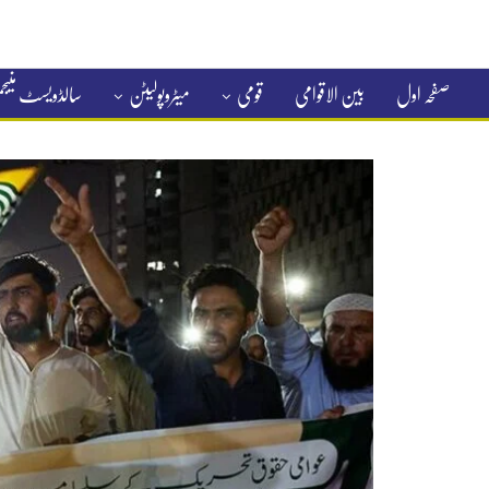
صفحہ اول
بین الاقوامی
قومی
میٹروپولیٹن
سالڈویسٹ منی
کلاسیفائیڈ