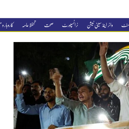
جمنٹ
واٹر اینڈ سینی ٹیشن
ٹرانسپورٹ
صحت
تحفظِ عامہ
کاروبار و