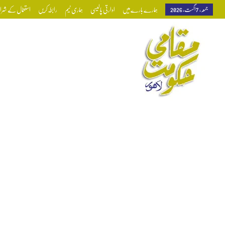
جمعہ, 7 اگست, 2026
ہمارے بارے میں
ادارتی پالیسی
ہماری ٹیم
رابطہ کریں
استعمال کے شرائط