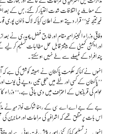
مذاکرات میں اشرافیہ کی مراعات کے خاتمے اور بھارت کے 
کے معاملے پر اختلافات شدت اختیار کر گئے، جس کے بعد ایک
غیر نتیجہ خیز‘‘ قرار دیتے ہوئے اعلان کیا کہ لاک ڈاؤن پوری
وفاقی وزراء انجینئر امیر مقام اور طارق فضل چوہدری نے بعد ا
اور ایکشن کمیٹی کے بیشتر قابلِ عمل مطالبات تسلیم کر لیے گ
چند افراد کے فیصلے سے طے نہیں ہو سکتے۔
انہوں نے کہا کہ حکومتِ پاکستان نے ہمیشہ کوشش کی ہے کہ آ
’’پاکستان کے کسی اور خطے میں بجلی تین روپے فی یونٹ اور آ
عوام کی قربانیوں کے اعتراف میں دی جاتی ہے،‘‘ وزراء کا کہ
جے کے جے اے اے سی کے رہنما شوکت نواز میر نے مذاکرات 
اس بات پر متفق تھے کہ اشرافیہ کی مراعات اور مہاجرین ک
انہوں نے تسلیم کیا کہ کئی امور پر پیش رفت ہوئی ہے اور وفاق