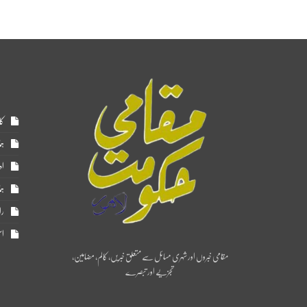
کا
ہم
اد
ہم
را
اس
مقامی خبروں اور شہری مسائل سے متعلق خبریں، کالم، مضامین،
تجزیے اور تبصرے