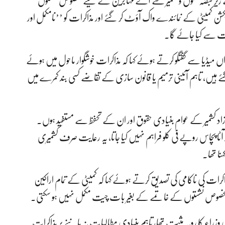
زیر قبضہ جموں و کشمیر سے آئے مہاجرین کے لیے مخصوص نشستوں
شن کمیٹی کے نمائندے واک آؤٹ کر گئے اور مذاکرات کو ’’نامکمل اور
 قوت سے کیا جائے گا۔
زاں میڈیا سے گفتگو کرتے ہوئے کہا کہ مذاکرات خوشگوار ماحول میں ہوئے
ئے ہیں، تاہم آئینی ترمیم یا قانون سازی کے تقاضے کسی بند کمرے میں
زاد کشمیر کے عوام بنیادی حقوق اور ان کے تحفظ سے مستفید ہوں۔
ٹا پچاس روپے فی کلو فراہم نہیں کیا جاتا، یہ رعایت صرف کشمیری
نا تھا۔
کی ناکامی کی تصدیق کرتے ہوئے کہا کہ کمیٹی کے تمام اراکین
ی مخصوص نشستوں کے خاتمے کے بغیر بات چیت مکمل نہیں ہو سکتی۔
ی وزراء کا رویہ مثبت تھا، تاہم بنیادی مطالبات نہ ماننے پر مذاکرات