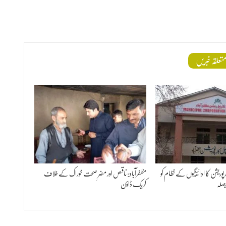
تعلقہ خبریں
پوریشن کا ادائیگیوں کے نظام کو
مظفرآباد: ناقص اور مضرِ صحت خوراک کے خلاف
صلہ
کریک ڈاؤن