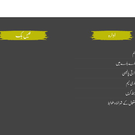
ادارہ
فیس بک
لم
ارے بارے میں
ارتی پالیسی
اری ٹیم
بطہ کریں
تعمال کے شرائط و ضوابط