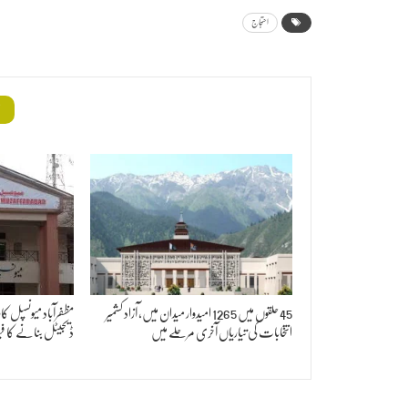
احتجاج
م
45 حلقوں میں 1265 امیدوار میدان میں، آزاد کشمیر
مظفرآباد میونسپل کار
انتخابات کی تیاریاں آخری مرحلے میں
ڈیجیٹل بنانے کا فی