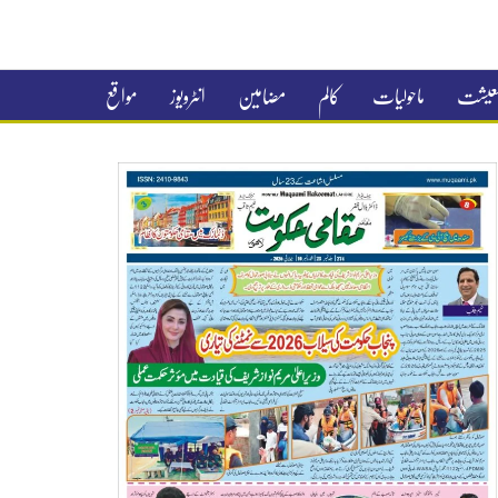
 معیشت
ماحولیات
کالم
مضامین
انٹرویوز
مواقع