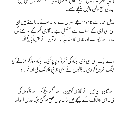
ہلیہ ڈاکٹر سدرہ خان، بیٹے آفان اور بیٹی حانیہ کے ہمراہ حال ہی میں
ھ کی صبح وطن واپس پہنچے تھے۔
مقتولہ کے ماموں راجہ علی اعجاز کے مطابق عشائیے کے بعد عدیل احمد رات 11:40 بجے سسرال سے روانہ ہوئے۔ راستے میں ان
ی، جو سی سی ڈی کے تھانے سے متصل ہے۔ گاڑی گھر کے سامنے رکی
رہ سے زیورات اور نقدی کا مطالبہ کیا۔ خاتون نے تقریباً پانچ لاکھ
 ایک سی سی ڈی اہلکار کی نظر ڈاکو پر پڑ گئی۔ اہلکار دوڑ کر تھانے گیا
ئرنگ شروع کر دی۔ ڈاکوؤں نے بھی جوابی فائرنگ کی اور فرار ہو
 نکالی۔ پولیس نے گاڑی کو تیزی سے نکلتے دیکھ کر اسے ڈاکوؤں کی
دی۔ اس فائرنگ کے نتیجے میں حانیہ جاں بحق ہو گئی جبکہ عدیل احمد اور