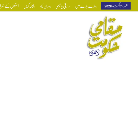
جمعہ, 7 اگست, 2026
ہمارے بارے میں
ادارتی پالیسی
ہماری ٹیم
رابطہ کریں
استعمال کے شرائط