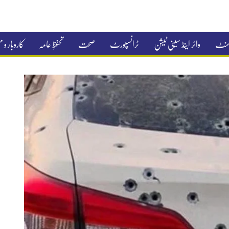
جمنٹ
واٹر اینڈ سینی ٹیشن
ٹرانسپورٹ
صحت
تحفظِ عامہ
کاروبار و