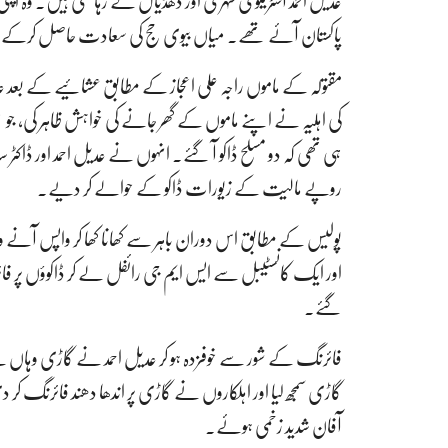
عدیل احمد آسٹریلوی شہری اور ڈھڈیال کے رہائشی ہیں۔ وہ اپنی ا
پاکستان آئے تھے۔ میاں بیوی حج کی سعادت حاصل کرکے بد
کی اہلیہ نے اپنے ماموں کے گھر جانے کی خواہش ظاہر ک
ہی تھی کہ دو مسلح ڈاکو آ گئے۔ انہوں نے عدیل احمد اور ڈاکٹر سد
روپے مالیت کے زیورات ڈاکو کے حوالے کر دیے۔
پولیس کے مطابق اس دوران باہر سے کھانا کھا کر واپس آنے والے
اور ایک کانسٹیبل سے ایس ایم جی رائفل لے کر ڈاکوؤں پر فا
گئے۔
فائرنگ کے شور سے خوفزدہ ہو کر عدیل احمد نے گاڑی وہاں سے
گاڑی سمجھ لیا اور اہلکاروں نے گاڑی پر اندھا دھند فائرنگ کر 
آفان شدید زخمی ہوئے۔