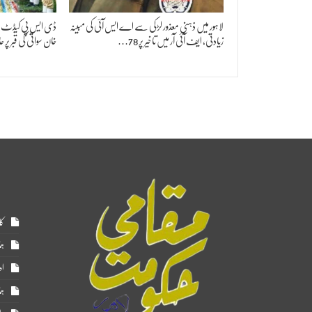
لاہور میں ذہنی معذور لڑکی سے اے ایس آئی کی مبینہ
ڈی ایس پی کیڈٹ نواز
زیادتی، ایف آئی آر میں تاخیر پر 78…
خان سواتی کی قبر پ
کا
ہم
اد
ہم