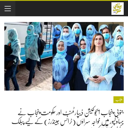
پنجاب
جنوبی پنجاب ایجوکیشن ڈیپارٹمنٹ اور حکومت پنجاب نے
بہاولپور میں خواجہ سراؤں (ٹرانس جینڈرز) کے لیے پبلک