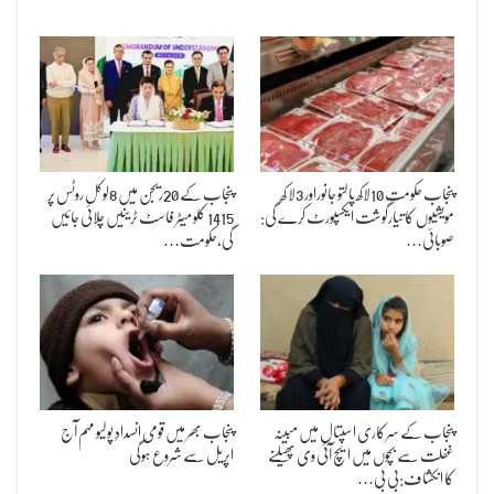
پنجاب حکومت 10لاکھ پالتو جانوراور 3لا کھ
پنجاب کے 20ریجن میں 8لوکل روٹس پر
مویشیوں کا تیارگوشت ایکسپورٹ کرے گی:
1415 کلو میٹر فاسٹ ٹرینیں چلائی جائیں
صوبائی…
گی،حکومت…
پنجاب کے سرکاری اسپتال میں مبینہ
پنجاب بھر میں قومی انسدادِ پولیو مہم آج
غفلت سے بچوں میں ایچ آئی وی پھیلنے
اپریل سے شروع ہوگی
کا انکشاف:بی بی…