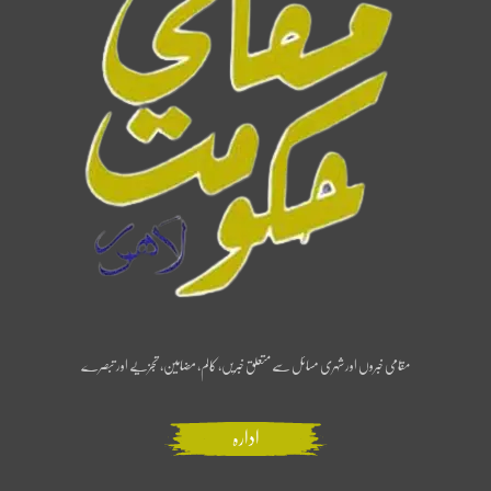
مقامی خبروں اور شہری مسائل سے متعلق خبریں، کالم، مضامین، تجزیے اور تبصرے
ادارہ