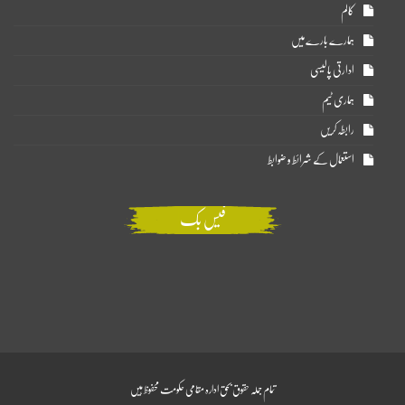
کالم
ہمارے بارے میں
ادارتی پالیسی
ہماری ٹیم
رابطہ کریں
استعمال کے شرائط و ضوابط
فیس بک
تمام جملہ حقوق بحق ادارہ مقامی حکومت محفوظ ہیں