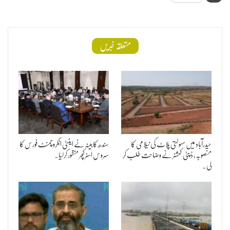
متعلقہ خبریں
حیدرآباد میں سہولتی پلاٹ کی نیلامی کا
سندھ کابینہ نے اینٹی انکروچمنٹ فورس کا
منصوبہ، ڈپٹی کمشنر نے وضاحت طلب کر
سروس اسٹرکچر منظور کرلیا۔
لی۔