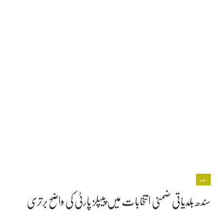
سندھ
سندھ بلدیاتی ضمنی انتخابات میں پیپلز پارٹی کی واضح برتری