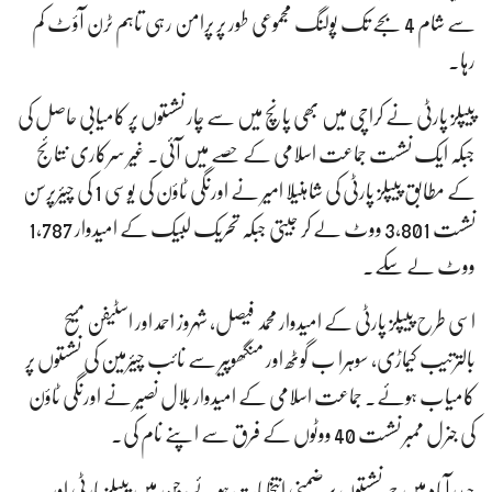
سے شام 4 بجے تک پولنگ مجموعی طور پر پرامن رہی تاہم ٹرن آؤٹ کم
رہا۔
پیپلز پارٹی نے کراچی میں بھی پانچ میں سے چار نشستوں پر کامیابی حاصل کی
جبکہ ایک نشست جماعت اسلامی کے حصے میں آئی۔ غیر سرکاری نتائج
کے مطابق پیپلز پارٹی کی شاہنیلا امیر نے اورنگی ٹاؤن کی یوسی 1 کی چیئرپرسن
نشست 3,801 ووٹ لے کر جیتی جبکہ تحریک لبیک کے امیدوار 1,787
ووٹ لے سکے۔
اسی طرح پیپلز پارٹی کے امیدوار محمد فیصل، شہروز احمد اور اسٹیفن مسیح
بالترتیب کیماڑی، سوہرا ب گوٹھ اور منگھوپیر سے نائب چیئرمین کی نشستوں پر
کامیاب ہوئے۔ جماعت اسلامی کے امیدوار بلال نصیر نے اورنگی ٹاؤن
کی جنرل ممبر نشست 40 ووٹوں کے فرق سے اپنے نام کی۔
حیدرآباد میں چھ نشستوں پر ضمنی انتخابات ہوئے، جن میں پیپلز پارٹی اور