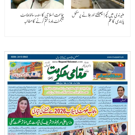
ملیر ندی میں کچرا پھینکنے اور جلانے پر مکمل
جماعت اسلامی کا سندھ سالڈ ویسٹ
پابندی کا حکم
مینجمنٹ بورڈ ختم کرنے کا مطالبہ