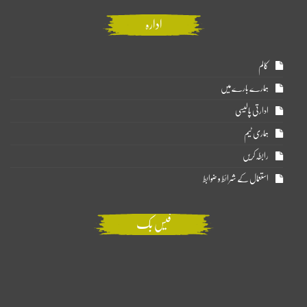
ادارہ
کالم
ہمارے بارے میں
ادارتی پالیسی
ہماری ٹیم
رابطہ کریں
استعمال کے شرائط و ضوابط
فیس بک