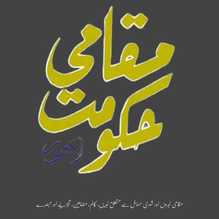
مقامی خبروں اور شہری مسائل سے متعلق خبریں، کالم، مضامین، تجزیے اور تبصرے