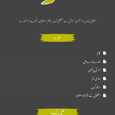
مقامی خبروں اور شہری مسائل سے متعلق خبریں، کالم، مضامین، تجزیے اور تبصرے
ادارہ
کالم
ہمارے بارے میں
ادارتی پالیسی
ہماری ٹیم
رابطہ کریں
استعمال کے شرائط و ضوابط
فیس بک