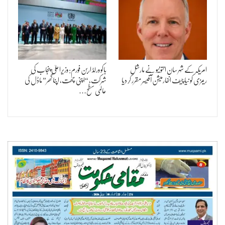
امریکہ کے شہر سان انتونیو نے مارشل
باکو ورلڈ اربن فورم: وزیراعلیٰ پنجاب کی
ریمزی کو نیا چیف انفارمیشن آفیسر مقرر کر دیا
شرکت، “اپنی چھت، اپنا گھر” ماڈل کی
عالمی سطح…