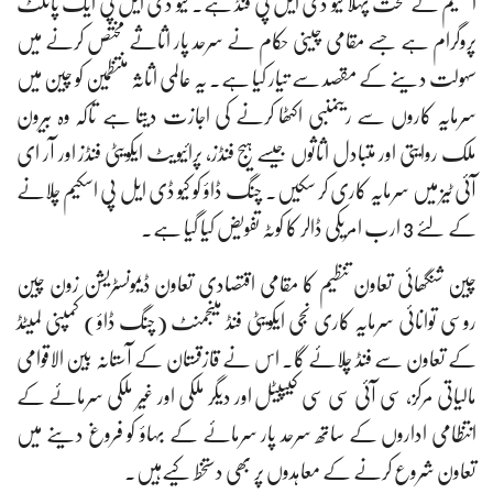
اسکیم کے تحت پہلا کیو ڈی ایل پی فنڈ ہے۔ کیو ڈی ایل پی ایک پائلٹ
پروگرام ہے جسے مقامی چینی حکام نے سرحد پار اثاثے مختص کرنے میں
سہولت دینے کے مقصد سے تیار کیا ہے۔ یہ عالمی اثاثہ منتظمین کو چین میں
سرمایہ کاروں سے رینمنبی اکٹھا کرنے کی اجازت دیتا ہے تاکہ وہ بیرون
ملک روایتی اور متبادل اثاثوں جیسے ہیج فنڈز، پرائیویٹ ایکویٹی فنڈز اور آر ای
آئی ٹیز میں سرمایہ کاری کر سکیں۔ چنگ ڈاؤ کو کیو ڈی ایل پی اسکیم چلانے
کے لئے 3 ارب امریکی ڈالر کا کوٹہ تفویض کیا گیا ہے۔
چین شنگھائی تعاون تنظیم کا مقامی اقتصادی تعاون ڈیمونسٹریشن زون چین
روسی توانائی سرمایہ کاری نجی ایکویٹی فنڈ مینجمنٹ (چنگ ڈاؤ) کمپنی لمیٹڈ
کے تعاون سے فنڈ چلائے گا۔ اس نے قازقستان کے آستانہ بین الاقوامی
مالیاتی مرکز، سی آئی سی سی کیپیٹل اور دیگر ملکی اور غیر ملکی سرمائے کے
انتظامی اداروں کے ساتھ سرحد پار سرمائے کے بہاؤ کو فروغ دینے میں
تعاون شروع کرنے کے معاہدوں پر بھی دستخط کیےہیں۔