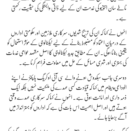
ناطے سان انتونیو کی خدمت ان کے لیے ذاتی وابستگی کی حیثیت رکھتی
ہے۔
انہوں نے کہا کہ ان کی ترجیح شہریوں، سرکاری ملازمین اور حکومتی اداروں
کے درمیان اعتماد کو مضبوط بنانے کے لیے ٹیکنالوجی کے مؤثر استعمال کو
یقینی بنانا ہوگی۔ ان کے مطابق جدید ٹیکنالوجی کا اصل مقصد عوامی خدمات
کی بہتری اور شہری مسائل کے حل میں معاونت فراہم کرنا ہے۔
دوسری جانب سبکدوش ہونے والے سی آئی او کریگ ہاپکنز نے اپنے
الوداعی پیغام میں کہا کہ قیادت کسی عہدے کی ملکیت نہیں بلکہ ایک
ذمہ داری اور امانت ہوتی ہے۔ انہوں نے کہا کہ سرکاری عہدے وقتی
ہوتے ہیں اور اصل اہمیت اس بات کی ہے کہ اداروں کو بہتر انداز میں
آگے بڑھایا جائے۔