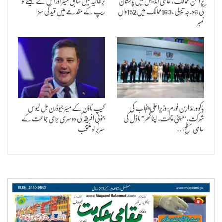
پر امن ممالک ، عالمی انڈیکس میں پاکستان
برطانیہ میں سابق میئر اور اس کے بیٹے کو
کی 6درجہ تنزلی ، 163ممالک میں 152واں
ریپ کے مقدمے میں قید کی سزا
نمبر
باکو ورلڈ اربن فورم: وزیراعلیٰ پنجاب کی
کیپ ٹاؤن کے میئر جیوڈرن ہل لیوس
شرکت، “اپنی چھت، اپنا گھر” ماڈل کی
جنوبی افریقہ کی دوسری بڑی جماعت کے
عالمی سطح…
سربراہ منتخب