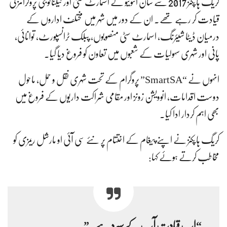
کریگ ہاپکنز 2017 سے سان انتونیو کے اسمارٹ سٹی اور ٹیکنالوجی پروگرامز کی
قیادت کر رہے تھے۔ ان کے دور میں شہر میں مختلف اداروں کے
درمیان ڈیٹا شیئرنگ، اسمارٹ سٹی منصوبوں، پبلک ٹرانسپورٹ، توانائی،
پانی اور شہری سہولیات کے شعبوں میں تعاون کو فروغ دیا گیا۔
انہوں نے “SmartSA” پروگرام کے تحت شہری نقل و حمل، ماحول
دوست اقدامات، انوویشن زونز اور مقامی شراکت داریوں کے فروغ میں
بھی اہم کردار ادا کیا۔
کریگ ہاپکنز نے اپنے پیغام کے اختتام پر نئے سی آئی او مارشل ریمزی کو
مخاطب کرتے ہوئے کہا:
“اب قیادت آپ کے سپرد ہے۔”