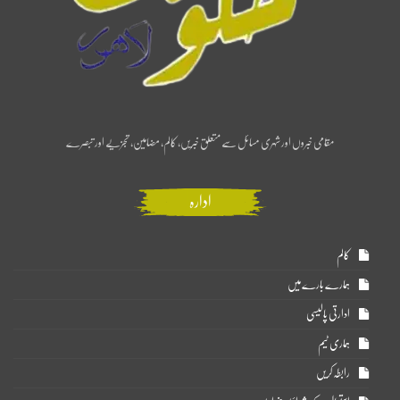
مقامی خبروں اور شہری مسائل سے متعلق خبریں، کالم، مضامین، تجزیے اور تبصرے
ادارہ
کالم
ہمارے بارے میں
ادارتی پالیسی
ہماری ٹیم
رابطہ کریں