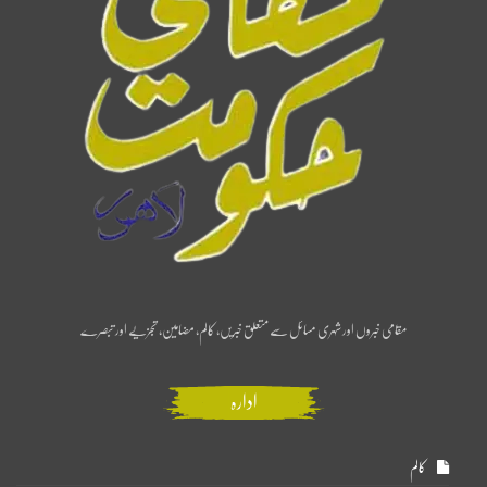
مقامی خبروں اور شہری مسائل سے متعلق خبریں، کالم، مضامین، تجزیے اور تبصرے
ادارہ
کالم