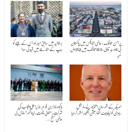
پر امن ممالک ، عالمی انڈیکس میں پاکستان
برطانیہ میں سابق میئر اور اس کے بیٹے کو
کی 6درجہ تنزلی ، 163ممالک میں 152واں
ریپ کے مقدمے میں قید کی سزا
نمبر
امریکہ کے شہر سان انتونیو نے مارشل
باکو ورلڈ اربن فورم: وزیراعلیٰ پنجاب کی
ریمزی کو نیا چیف انفارمیشن آفیسر مقرر کر دیا
شرکت، “اپنی چھت، اپنا گھر” ماڈل کی
عالمی سطح…