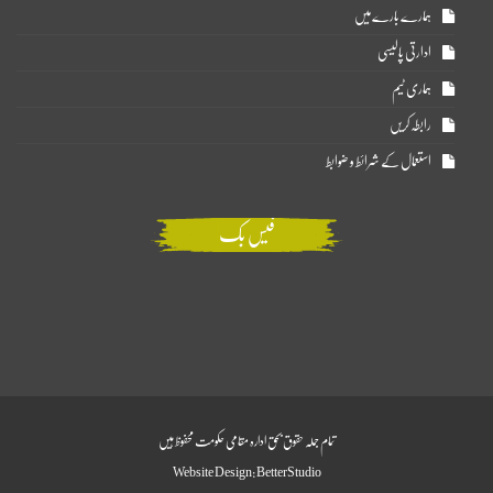
ہمارے بارے میں
ادارتی پالیسی
ہماری ٹیم
رابطہ کریں
استعمال کے شرائط و ضوابط
فیس بک
تمام جملہ حقوق بحق ادارہ مقامی حکومت محفوظ ہیں
Website Design:
BetterStudio