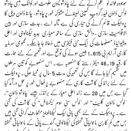
موجودہ فوائد کو مستحکم کرنے کے لئے چاؤشو ٹاؤن حکومت اور گوانگ ژی چاؤشو
لوٹس ڈاؤن فیدر گروپ کمپنی لمیٹڈنے مشترکہ طور پر چاؤشو- چائنا ڈاؤن ویلی کا
پروجیکٹ قائم کرنے کی تیاری کی ہے تاکہ اسے ، جدت سازی اور بین
الاقوامیت سازی ، دانش سازی کے ساتھ معیاری جدید ٹیکنالوجی اور اعلی
ویلیو ایڈڈ مصنوعات کی ایک نئی فیکٹری میں ڈھالا جا جاسکے۔مجموعی سرمایہ
کاری آر ایم بی 1.615 بلین ہونے کی توقع ہے اور تعمیر کے لئے عمارت
کا رقبہ 46.19 ہیکٹر رہنے کا منصوبہ ہے۔ اس منصوبے کو تین مرحلوں
میں تقسیم کیا جائے گا جس کی تعمیر کی مدت 5 سال پر محیط ہوگی۔ پروجیکٹ
کے لئے برانڈ کی کاشت کاری کے منصوبے پر فعال طور پر عمل درآمد کیا
گیا ہے جس میں 20 سے زائد اعلی معیار کے برانڈز، جیسے "چاؤشو ڈاؤن”،
"لوٹس ڈاؤن کلیٹ” اور "لوٹس سٹی ہوم ٹیکسٹائل” کی کاشت کی گئی
ہے۔ پروجیکٹ کے لئے بھی ہائی ٹیک ٹیکنالوجیز متعارف کرائی گئی ہیں
جس میں کم کاربن ماحولیاتی تحفظ کی ٹیکنالوجی، گندے پانی کے ماحولیاتی تحفظ