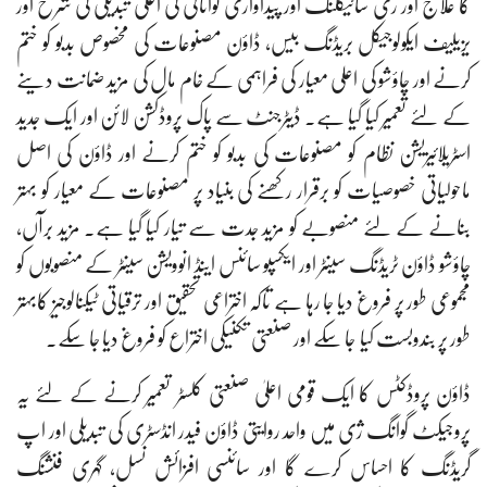
کا علاج اور ری سائیکلنگ اور پیداواری توانائی کی اعلی تبدیلی کی شرح اور
یزیلیف ایکولوجیکل بریڈنگ بیس، ڈاؤن مصنوعات کی مخصوص بدبو کو ختم
کرنے اور چاؤشو کی اعلی معیار کی فراہمی کے خام مال کی مزید ضمانت دینے
کے لئے تعمیر کیا گیا ہے۔ ڈیٹرجنٹ سے پاک پروڈکشن لائن اور ایک جدید
اسٹریلائیزیشن نظام کو مصنوعات کی بدبو کو ختم کرنے اور ڈاؤن کی اصل
ماحولیاتی خصوصیات کو برقرار رکھنے کی بنیاد پر مصنوعات کے معیار کو بہتر
بنانے کے لئے منصوبے کو مزید جدت سے تیار کیا گیا ہے۔ مزید برآں،
چاؤشو ڈاؤن ٹریڈنگ سینٹر اور ایکسپو سائنس اینڈ انوویشن سینٹر کے منصوبوں کو
مجموعی طور پر فروغ دیا جا رہا ہے تاکہ اختراعی تحقیق اور ترقیاتی ٹیکنالوجیز کابہتر
طور پر بندوبست کیا جا سکے اور صنعتی تکنیکی اختراع کو فروغ دیا جا سکے۔
ڈاؤن پروڈکٹس کا ایک قومی اعلیٰ صنعتی کلسٹر تعمیر کرنے کے لئے یہ
پروجیکٹ گوانگ ژی میں واحد روایتی ڈاؤن فیدر انڈسٹری کی تبدیلی اور اپ
گریڈنگ کا احساس کرے گا اور سائنسی افزائش نسل، گہری فنشنگ