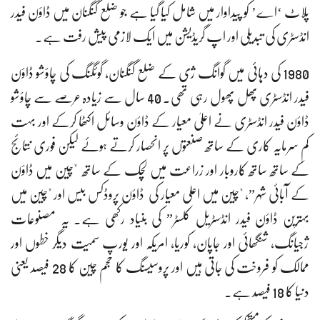
پلاٹ ‘اے’ کو پیداوار میں شامل کیا گیا ہے جو ضلع گنگنان میں ڈاؤن فیدر
انڈسٹری کی تبدیلی اور اپ گریڈیشن میں ایک لازمی پیش رفت ہے۔
1980 کی دہائی میں گوانگ ژی کے ضلع گنگنان، گوئگنگ کی چاؤشو ڈاؤن
فیدر انڈسٹری پھل پھول رہی تھی۔ 40 سال سے زیادہ عرصے سے چاؤشو
ڈاؤن فیدر انڈسٹری نے اعلیٰ معیار کے ڈاؤن وسائل اکٹھا کرکے اور بہت
کم سرمایہ کاری کے ساتھ صنعتوں پر انحصار کرتے ہوئے لیکن فوری نتائج
کے ساتھ ساتھ کاروبار اور زراعت میں لچک کے ساتھ "چین میں ڈاؤن
کے آبائی شہر”، "چین میں اعلی معیار کی ڈاؤن پروڈکس بیس اور "چین میں
بہترین ڈاؤن فیدر انڈسٹریل کلسٹر” کی بنیاد رکھی ہے۔ یہ مصنوعات
ژجیانگ، شنگھائی اور جاپان، کوریا، امریکہ اور یورپ سمیت دیگر خطوں اور
ممالک کو فروخت کی جاتی ہیں اور پروسیسنگ کا حجم چین کا 28 فیصد یعنی
دنیا کا 18 فیصد ہے۔