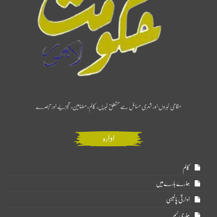
مقامی خبروں اور شہری مسائل سے متعلق خبریں، کالم، مضامین، تجزیے اور تبصرے
ادارہ
کالم
ہمارے بارے میں
ادارتی پالیسی
ہماری ٹیم