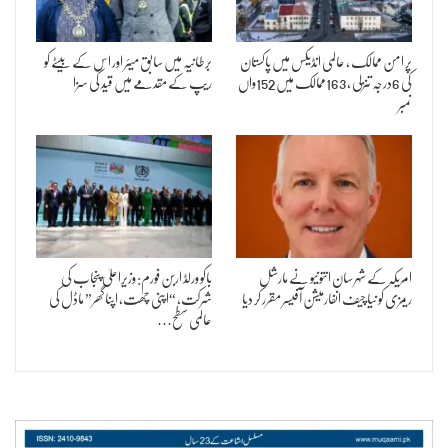
پر امن ممالک ، عالمی انڈیکس میں پاکستان
برطانیہ میں سابق میئر اور اس کے بیٹے کو
کی 6درجہ تنزلی ، 163ممالک میں 152واں
ریپ کے مقدمے میں قید کی سزا
نمبر
امریکہ کے شہر سان انتونیو نے مارشل
باکو ورلڈ اربن فورم: وزیراعلیٰ پنجاب کی
ریمزی کو نیا چیف انفارمیشن آفیسر مقرر کر دیا
شرکت، “اپنی چھت، اپنا گھر” ماڈل کی
عالمی سطح…