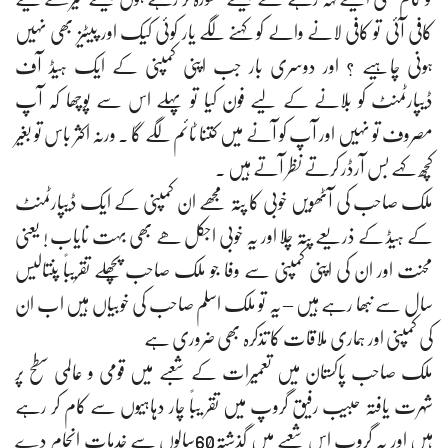
کافی آئی تو کافی لانے والے کو کہنے لگے یار کوئی کیک اور پیٹیز بھی نہیں
ہونی چاہیے ؟ اور دوسری بار جب اپنی کمپنی کے ایک ہیڈ آف
ڈیپارٹمنٹ کو بلانے کے لیے فون کیا تو پہلے اس سے پوچھا کہ آپ
مصروف تو نہیں اور آپ کو آنے میں کتنا ٹائم لگے گا ۔ ورنہ اکثر باس تو بغیر
کچھ کہے بس آرڈر کرتے نظر آتے ہیں ۔
ملک صاحب کی آٹھویں خوبی کا پتہ مجھے ان کمپنی کے ایک ڈیپارٹمنٹ
کے ہیڈ کے ذریعے پتہ چلا اور یہ خوبی اجکل ھے بھی بہت نایاب ! یعنی
محنت اور ان کی اپنی کمپنی سے وفا جو ملک صاحب پچھلے تقریباً پنتالیس
سال سے نبھا رہے ہیں – یہ تو ملک اسلم صاحب کی خوبیاں ہیں اب ان
کی کمپنی اور ہماری ملاقات کا تذکرہ بھی ضروری ہے
ملک صاحب پاکستان میں تعمیرات کے شعبے میں قومی و عالمی سطح پر
شہرت یافتہ حبیب رفیق گروپ میں تقر یباً چار دہاہیوں سے کام کر رہے
ہیں اور یہ گروپ اس شعبے میں گذشتہ60سالوں سے خدمات انجام دے