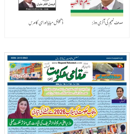
صدف نعیم کی آخری دوڑ !
ڈیجیٹل میڈیا اور ای کامرس