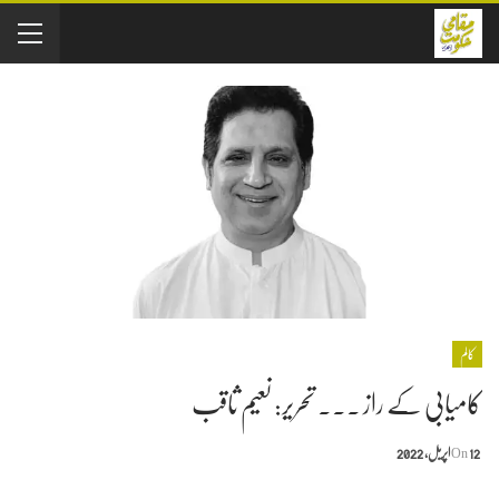
کالم
کامیابی کے راز ۔۔۔ تحریر: نعیم ثاقب
12 اپریل, 2022
On