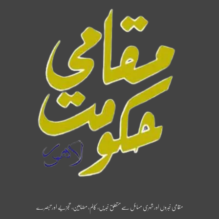
مقامی خبروں اور شہری مسائل سے متعلق خبریں، کالم، مضامین، تجزیے اور تبصرے