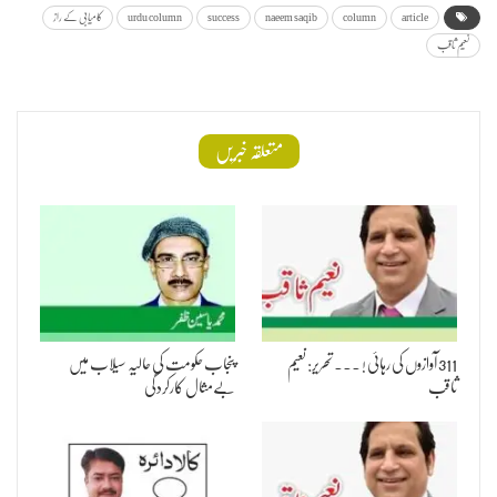
article
column
naeem saqib
success
urdu column
کامیابی کے راز
نعیم ثاقب
متعلقہ خبریں
311 آوازوں کی رہائی ! ۔۔۔ تحریر: نعیم
پنجاب حکومت کی حالیہ سیلاب میں
ثاقب
بےمثال کارکردگی