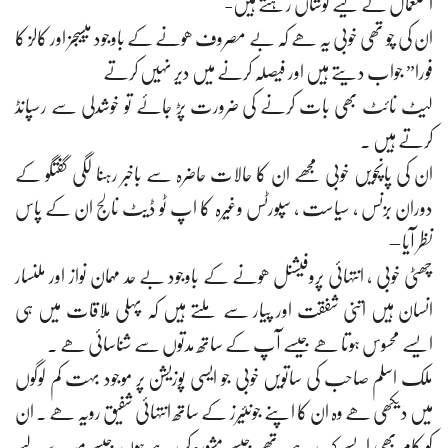
استعمال کے لیے کوشاں رہتے ہیں-
ان کی چو تھی خوبی یہ ھے کہ بے مصروف ھونے کے باوجود میسیجز اور کالز کا
فورا” جواب دیتے ہیں اور فیصلہ کرنے میں دیر نہیں کرتے
لیٹ نائٹ بھی بات کرنے کی ضرورت پڑ جائے تو خوشدلی سے رسپانڈ
کرتے ہیں ۔
ان کی پانچویں خوبی مجھے ان کا حالات حاضرہ سے باخبر رہنا لگی گفتگو کے
دوران بزنس ، سیاست ، سپورٹس وغیرہ کا اپ ٹو ڈیٹ نالج ان کے پاس
نظر آیا –
چھٹی خوبی ، انتہائی پروفیشنل ھونے کے باوجود بے حد مہمان نواز اور ملنسار
انسان ہیں اتنی شفقت اور پیار سے ملتے ہیں کہ پہلی ملاقات میں ہی
ایسے محسوس ہوتا ھے جیسے آپ کے ساتھ مدتوں سے شناسائی ھے ۔
ملک اسلم صاحب کی ساتویں خوبی جو ایسی پوزیشن پر موجود بہت کم لوگوں
میں دیکھی ھے وہ ان کا اپنے جونئیرز کے ساتھ انتہائی شفیق رویہ ھے ۔ ان
کو کام بھی ایسے کہہ رہے تھے جیسے مشورہ کر رہے ہوں جیسے میرے لیے