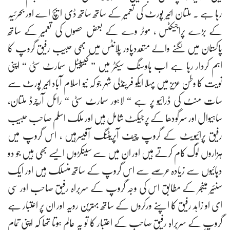
رہا ہے ۔ ملتان ائیر پورٹ کی تعمیر کے ساتھ ساتھ ڈی ایچ اے اور بحرئیہ
کے بڑے پراجیکٹس ، موٹر وے کے بعض حصوں کی تعمیر کے ساتھ
پاکستان میں لگنے والے متعددپاور پلانٹس میں بھی حبیب رفیق گروپ کا
اہم کردار رہا ہے اب ہاوسنگ سیکٹر میں ” کیپیٹل سمارٹ سٹی “ اپنی
نویت کا وطن عزیز میں پہلا ایکو فرینڈلی شہر جو کہ نیو اسلام آباد ائیر پورٹ سے
سات منٹ کی ڈرائیو پر ہے “ لاہور سمارٹ سٹی “ رائل آرچرڈ ملتان،
ساہیوال اور سرگودھا کے پرجیکٹ شامل ہیں اور ملک اسلم صاحب حبیب
رفیق پرائیویٹ کے گروپ چیف آپریٹنگ آفیسرہیں ، اس گروپ میں
ہزاروں لوگ کام کرتے ہیں اور ان میں سے سینکڑوں ایسے بھی ہیں جو دو
دہائیوں سے زیادہ عرصے سے اس گروپ کے ساتھ منسلک ہیں اور ایک
سنئیر مینجر کے مطابق اس کی وجہ گروپ کے سربراہ رفیق صاحب اور سی
ای او زاہد رفیق کا اپنے ورکروں کے ساتھ بہترین رویہ اور ان پر اعتبار ہے
گروپ کے سربراہ رفیق صاحب کے اعتبار کا تو یہ عالم ہوتا تھا کہ اپنی تمام