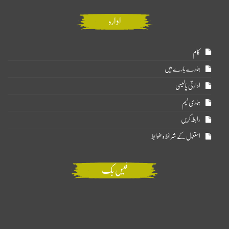
ادارہ
کالم
ہمارے بارے میں
ادارتی پالیسی
ہماری ٹیم
رابطہ کریں
استعمال کے شرائط و ضوابط
فیس بک