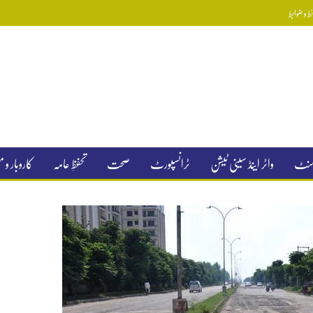
 و ضوابط
جمنٹ
واٹر اینڈ سینی ٹیشن
ٹرانسپورٹ
صحت
تحفظِ عامہ
کاروبار و