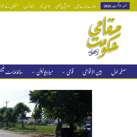
جمعہ, 7 اگست, 2026
ہمارے بارے میں
ادارتی پالیسی
ہماری ٹیم
رابطہ کریں
استعمال کے شرائط
صفحہ اول
بین الاقوامی
قومی
میٹروپولیٹن
سالڈویسٹ منی
کلاسیفائیڈ