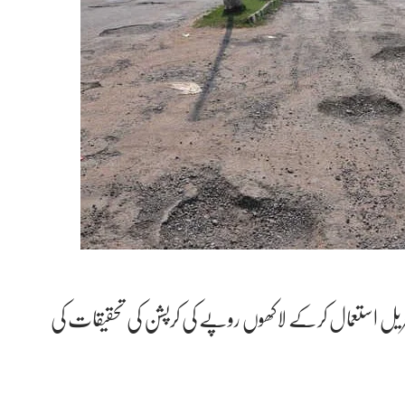
میٹریل استعمال کرکے لاکھوں روپے کی کرپشن کی تحقیقات کی