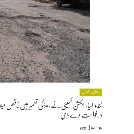
بدعنوانی و احتساب
ٹنڈوالہیار ایکشن کمیٹی نے روڈ کی تعمیر میں ناقص 
درخواست دے دی
14 جولائی, 2021
On