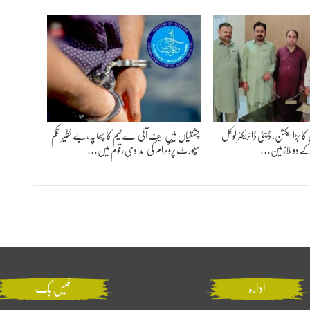
کا بڑا ایکشن، ڈپٹی ڈائریکٹر لوکل
چشتیاں میں ایف آئی اے ٹیم کا چھاپہ،بے نظیر انکم
کے دو ملازمین…
سپورٹ پروگرام کی امدادی رقوم میں…
ادارہ
فیس بک