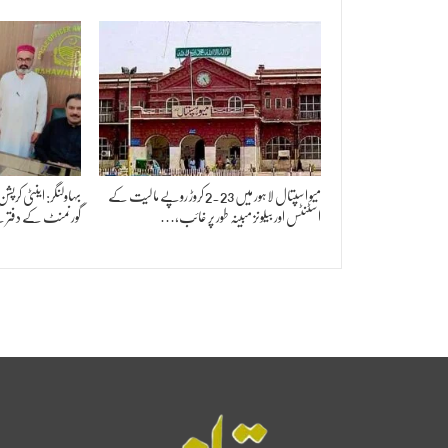
میو اسپتال لاہور میں 2.23 کروڑ روپے مالیت کے
بہاولنگر: اینٹی کرپشن 
اسٹنٹس اور بیلونز مبینہ طور پر غائب،…
گورنمنٹ کے دفتر 