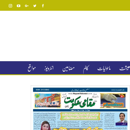
 معیشت
ماحولیات
کالم
مضامین
انٹرویوز
مواقع