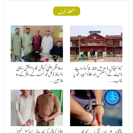
متعلقہ خبریں
میو اسپتال لاہور میں 2.23 کروڑ روپے
بہاولنگر: اینٹی کرپشن کا بڑا ایکشن، ڈپٹی
مالیت کے اسٹنٹس اور بیلونز مبینہ طور پر
ڈائریکٹر لوکل گورنمنٹ کے دفتر کے دو
غائب،…
ملازمین…
چشتیاں میں ایف آئی اے ٹیم کا
اینٹی کرپشن کی کارروائی، میونسپل کمیٹی