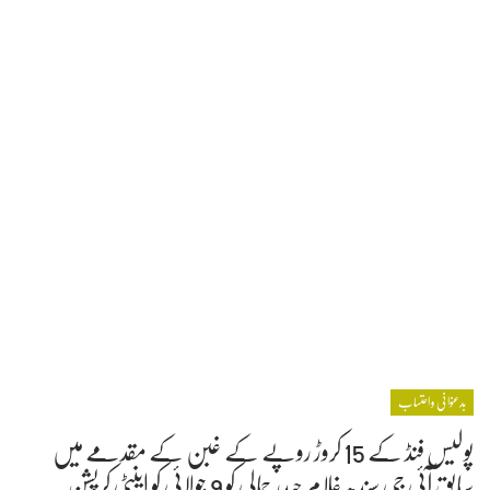
بدعنوانی و احتساب
پولیس فنڈ کے 15 کروڑ روپے کے غبن کے مقدمے میں
سابق آئی جی سندھ غلام حیدر جمالی کو 9 جولائی کو اینٹی کرپشن