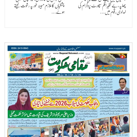
چھاپہ،بے نظیر انکم سپورٹ پروگرام کی
چشتیاں کا ملازم مبینہ طور پہ رشوت لیتے
امدادی رقوم میں…
ہوئے…