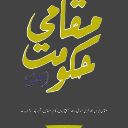
مقامی خبروں اور شہری مسائل سے متعلق خبریں، کالم، مضامین، تجزیے اور تبصرے