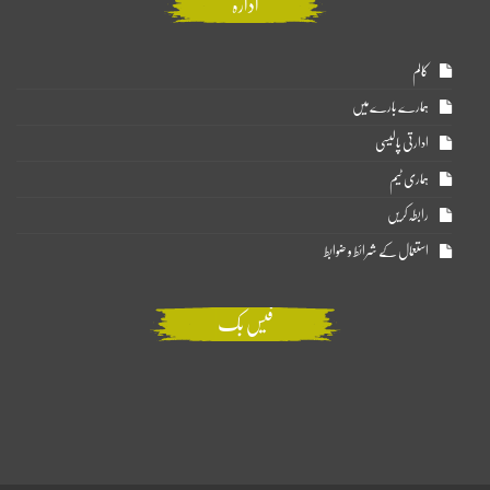
ادارہ
کالم
ہمارے بارے میں
ادارتی پالیسی
ہماری ٹیم
رابطہ کریں
استعمال کے شرائط و ضوابط
فیس بک