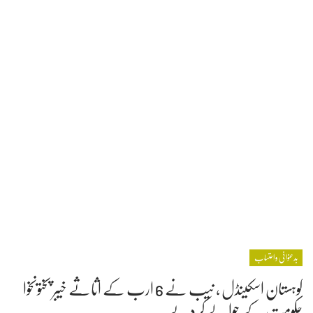
بدعنوانی و احتساب
کوہستان اسکینڈل ، نیب نے 6 ارب کے اثاثے خیبر پختونخوا
حکومت کے حوالے کر دیے