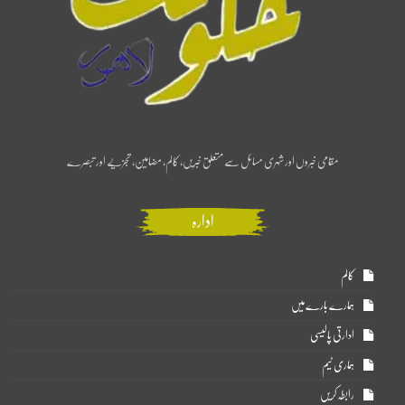
مقامی خبروں اور شہری مسائل سے متعلق خبریں، کالم، مضامین، تجزیے اور تبصرے
ادارہ
کالم
ہمارے بارے میں
ادارتی پالیسی
ہماری ٹیم
رابطہ کریں