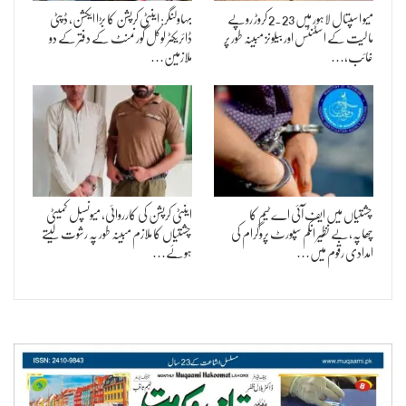
میو اسپتال لاہور میں 2.23 کروڑ روپے
بہاولنگر: اینٹی کرپشن کا بڑا ایکشن، ڈپٹی
مالیت کے اسٹنٹس اور بیلونز مبینہ طور پر
ڈائریکٹر لوکل گورنمنٹ کے دفتر کے دو
غائب،…
ملازمین…
چشتیاں میں ایف آئی اے ٹیم کا
اینٹی کرپشن کی کارروائی، میونسپل کمیٹی
چھاپہ،بے نظیر انکم سپورٹ پروگرام کی
چشتیاں کا ملازم مبینہ طور پہ رشوت لیتے
امدادی رقوم میں…
ہوئے…