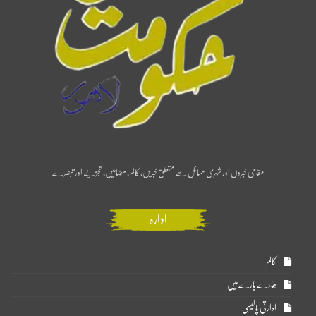
مقامی خبروں اور شہری مسائل سے متعلق خبریں، کالم، مضامین، تجزیے اور تبصرے
ادارہ
کالم
ہمارے بارے میں
ادارتی پالیسی