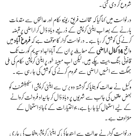
شروع کر دی گئی۔
درخواست میں کہا گیا کہ مخالف فریق ریونیو حکام اور عدالتوں سے مقدمات
ہارنے کے بعد اب اینٹی کرپشن کے ذریعے دباؤ ڈال کر اراضی پر قبضہ
کرنے کی کوشش کر رہا ہے۔ درخواست گزار کا مؤقف ہے کہ
فروغ آباد
میں
واقع
14 کنال اراضی
کے معاملے پر ان کے آباؤ اجداد سپریم کورٹ تک
قانونی جنگ جیت چکے ہیں، لیکن اب مبینہ طور پر اینٹی کرپشن حکام کی ملی
بھگت سے انہیں اراضی سے محروم کرنے کی کوشش کی جا رہی ہے۔
وکیل نے عدالت کو بتایا کہ گزشتہ دو برس سے اینٹی کرپشن اسٹیبلشمنٹ کو
بعض حلقوں کی جانب سے شہریوں پر دباؤ ڈال کر جائیداد فروخت کروانے
کے لیے استعمال کیا جا رہا ہے، جو اختیارات کے ناجائز استعمال کے
مترادف ہے۔
درخواست گزار نے عدالت سے استدعا کی کہ اینٹی کرپشن پنجاب کی جاری