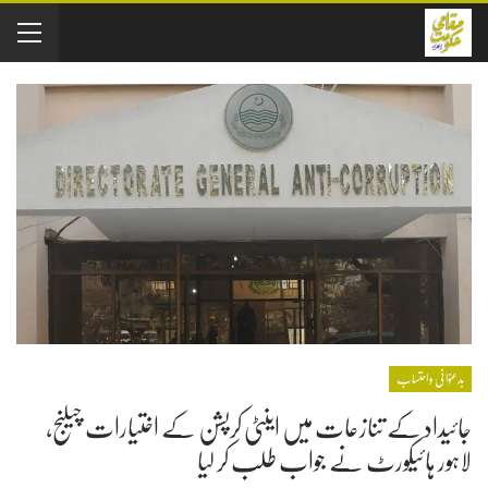
بدعنوانی و احتساب
جائیداد کے تنازعات میں اینٹی کرپشن کے اختیارات چیلنج،
لاہور ہائیکورٹ نے جواب طلب کر لیا