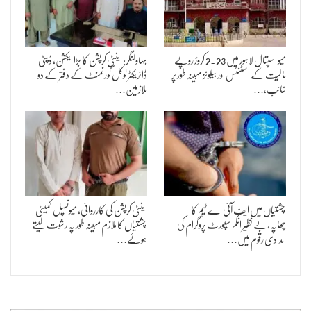
میو اسپتال لاہور میں 2.23 کروڑ روپے
بہاولنگر: اینٹی کرپشن کا بڑا ایکشن، ڈپٹی
مالیت کے اسٹنٹس اور بیلونز مبینہ طور پر
ڈائریکٹر لوکل گورنمنٹ کے دفتر کے دو
غائب،…
ملازمین…
چشتیاں میں ایف آئی اے ٹیم کا
اینٹی کرپشن کی کارروائی، میونسپل کمیٹی
چھاپہ،بے نظیر انکم سپورٹ پروگرام کی
چشتیاں کا ملازم مبینہ طور پہ رشوت لیتے
امدادی رقوم میں…
ہوئے…