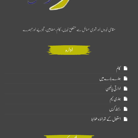
مقامی خبروں اور شہری مسائل سے متعلق خبریں، کالم، مضامین، تجزیے اور تبصرے
ادارہ
کالم
ہمارے بارے میں
ادارتی پالیسی
ہماری ٹیم
رابطہ کریں
استعمال کے شرائط و ضوابط