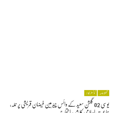
تحفظِ عامہ
کونسلر کارنر
یوسی 02 گلشن سعید کے وائس چیئرمین فیضان قریشی پر حملہ،
جماعت اسلامی کا شدید احتجاج