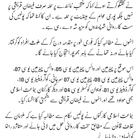
نے گفتگو کرتے ہوئے کہا کہ منتخب نمائندے پر حملہ صرف فیضان قریشی پر
نہیں بلکہ پوری عوام کے مینڈیٹ پر حملہ ہے۔ ان کا کہنا تھا کہ پولیس کی
سست کارروائی شرپسندوں کو مزید شہ دے رہی ہے۔
انہوں نے مطالبہ کیا کہ فوری طور پر مقدمہ درج کر کے ملوث افراد کو گرفتار
کیا جائے ورنہ تھانے کے باہر بھرپور احتجاج کیا جائے گا۔
اس موقع پر چیئرمین اور وائس چیئرمین یوسی 05، وائس چیئرمین یوسی 07،
وائس چیئرمین یوسی 08، چیئرمین یوسی 07 سرجانی، کوآرڈینیٹر یوسی 10،
کوآرڈینیٹر یوسی 01، نوجوان کونسلر یوسی 04 اور دیگر کارکنان جماعت اسلامی
بھی موجود تھے اور انہوں نے فیضان قریشی سے یکجہتی کا اظہار کیا۔
جماعت اسلامی کارکنوں نے پولیس حکام سے مطالبہ کیا ہے کہ ملزمان کے
خلاف قانون کے مطابق سخت کارروائی عمل میں لائی جائے اور متاثرہ رہنما
کو انصاف دلایا جائے۔