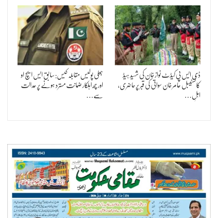
ڈی ایس پی کیڈٹ نواز خان کی شہید ہیڈ
جعلی پولیس مقابلہ کیس: سابق ایس ایچ او
کانسٹیبل عامر خان سواتی کی قبر پر حاضری،
اور چھ اہلکار ضمانت مسترد ہونے پر عدالت
اہلِ…
سے…